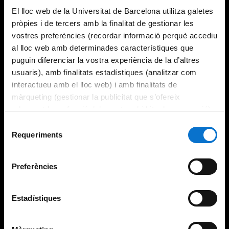
El lloc web de la Universitat de Barcelona utilitza galetes
pròpies i de tercers amb la finalitat de gestionar les
vostres preferències (recordar informació perquè accediu
al lloc web amb determinades característiques que
puguin diferenciar la vostra experiència de la d’altres
usuaris), amb finalitats estadístiques (analitzar com
interactueu amb el lloc web) i amb finalitats de
màrqueting (gestionar la publicitat que s’ofereix
adequant-la en funció dels vostres hàbits de navegació).
Per obtenir més informació sobre les galetes podeu
Selecció
consultar la
Política de galetes del lloc web de la
Requeriments
de
Universitat de Barcelona
.
consentiment
Preferències
Estadístiques