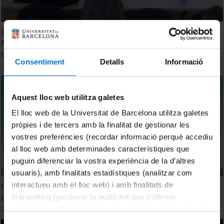
II Jornada sobre Competència lingüística en català dels
futurs docents. Conclusions de la jornada i perspectives
de futur
Consentiment
Detalls
Informació
28 February, 2025
Aquest lloc web utilitza galetes
El lloc web de la Universitat de Barcelona utilitza galetes
pròpies i de tercers amb la finalitat de gestionar les
vostres preferències (recordar informació perquè accediu
al lloc web amb determinades característiques que
puguin diferenciar la vostra experiència de la d’altres
usuaris), amb finalitats estadístiques (analitzar com
interactueu amb el lloc web) i amb finalitats de
Closing ceremony. Strategies for 2050: Energy and
Industry Perspectives
màrqueting (gestionar la publicitat que s’ofereix
adequant-la en funció dels vostres hàbits de navegació).
7 February, 2025
Per obtenir més informació sobre les galetes podeu