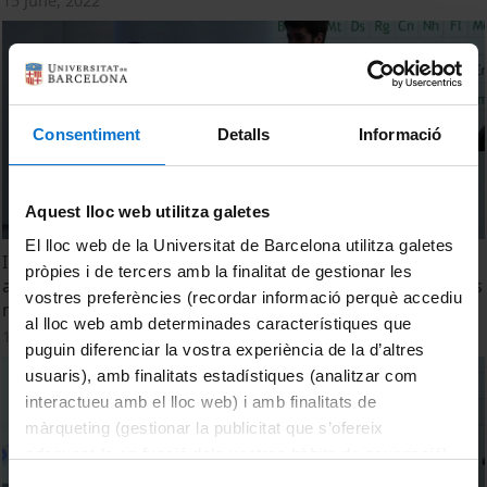
15 June, 2022
Consentiment
Detalls
Informació
Aquest lloc web utilitza galetes
El lloc web de la Universitat de Barcelona utilitza galetes
Implicacions econòmiques d’implementar un bioreactor
pròpies i de tercers amb la finalitat de gestionar les
anaeròbic de membrana pel tractament d’aigües residuals
vostres preferències (recordar informació perquè accediu
municipals. Sergi Vinardell Cruañas
al lloc web amb determinades característiques que
15 June, 2022
puguin diferenciar la vostra experiència de la d’altres
usuaris), amb finalitats estadístiques (analitzar com
interactueu amb el lloc web) i amb finalitats de
màrqueting (gestionar la publicitat que s’ofereix
adequant-la en funció dels vostres hàbits de navegació).
Per obtenir més informació sobre les galetes podeu