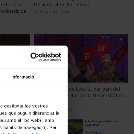
m Tureci i
Universitat de Barcelona
ordinaris de
27 February, 2026
Informació
e la Fundació
Aprovació del nou Estatut per part del
Claustre universitari de la Universitat de
Barcelona
 de gestionar les vostres
26 November, 2025
ues que puguin diferenciar la
tueu amb el lloc web) i amb
es hàbits de navegació). Per