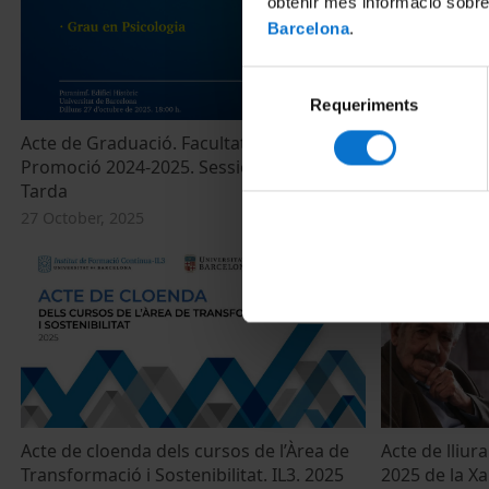
obtenir més informació sobre
Barcelona
.
Selecció
Requeriments
de
consentiment
Acte de Graduació. Facultat de Psicologia.
Acte d'Inaug
Promoció 2024-2025. Sessió 27 d'octubre.
2025-2026 i d
Tarda
Catalunya
27 October, 2025
7 October, 202
Acte de cloenda dels cursos de l’Àrea de
Acte de lliu
Transformació i Sostenibilitat. IL3. 2025
2025 de la Xa