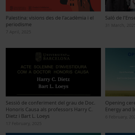
Palestina: visions des de l'acadèmia i el
Saló de l'En
periodisme
31 March, 202
7 April, 2025
Sessió de conferiment del grau de Doc.
Opening cere
Honoris Causa als professors Harry C.
Energy and I
Dietz i Bart L. Loeys
6 February, 20
17 February, 2025