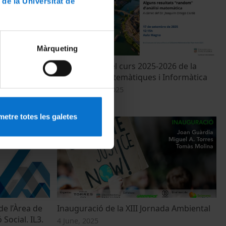
 de la Universitat de
Màrqueting
sportistes de
Inauguració del curs 2025-2026 de la
Curs 2024-
Facultat de Matemàtiques i Informàtica
17 September, 2025
etre totes les galetes
de l’Àrea de
Inauguració de la XIII Jornada Ambiental
 Social. IL3.
4 June, 2025