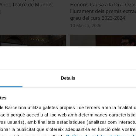
'Antic Teatre de Mundet
Honoris Causa a la Dra. Özle
lliurament dels premis extra
6
grau del curs 2023-2024
10 March, 2026
Detalls
Memòria de la Universitat de
Premis del Consell Social i d
6: La Universitat, sota les
Bosch Gimpera. Edició 2025
etes
16 December, 2025
de Barcelona utilitza galetes pròpies i de tercers amb la finalitat
26
mació perquè accediu al lloc web amb determinades característiq
tres usuaris), amb finalitats estadístiques (analitzar com interac
ionar la publicitat que s’ofereix adequant-la en funció dels vostr