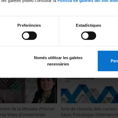
 les galetes podeu consultar la
Política de galetes del lloc web
Preferències
Estadístiques
uració del curs acadèmic
Acte de reconeixement als e
el sistema universitari de
la Universitat de Barcelona. 
2025
5
29 September, 2025
Només utilitzar les galetes
Perm
necessàries
rament de la Medalla d’Honor
Acte de cloenda dels cursos 
rxa Vives d’Universitats
Salut, Psicologia i Intervenció