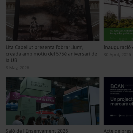
Lita Cabellut presenta l’obra ‘Llum’,
Inauguració 
creada amb motiu del 575è aniversari de
30 April, 2026
la UB
8 May, 2026
Saló de l'Ensenyament 2026
Acte de prese