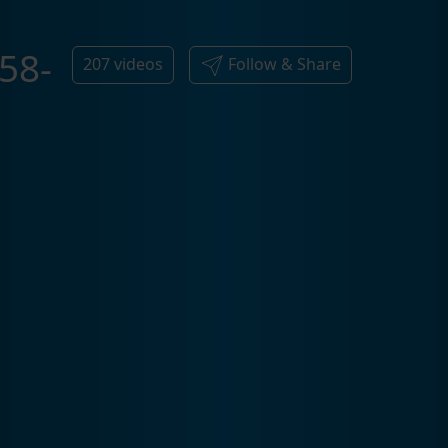
58-
207
videos
Follow & Share