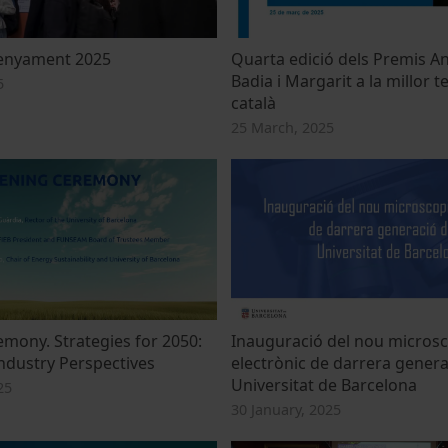
senyament 2025
Quarta edició dels Premis A
Badia i Margarit a la millor te
5
català
25 March, 2025
mony. Strategies for 2050:
Inauguració del nou microsc
ndustry Perspectives
electrònic de darrera genera
Universitat de Barcelona
25
30 January, 2025