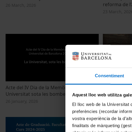
reforma de l
26 March, 2026
23 March, 202
Consentiment
Acte del IV Dia de la Memòria UB: La
Diada de la 
Universitat sota les bombes
Barcelona 202
Aquest lloc web utilitza gal
bombes
26 January, 2026
El lloc web de la Universitat 
26 January, 20
preferències (recordar infor
vostra experiència de la d’al
finalitats de màrqueting (gest