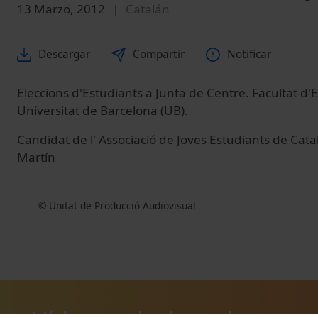
13 Marzo, 2012
Catalán
Descargar
Compartir
Notificar
Eleccions d'Estudiants a Junta de Centre. Facultat d
Universitat de Barcelona (UB).
Candidat de l' Associació de Joves Estudiants de Cata
Martín
© Unitat de Producció Audiovisual