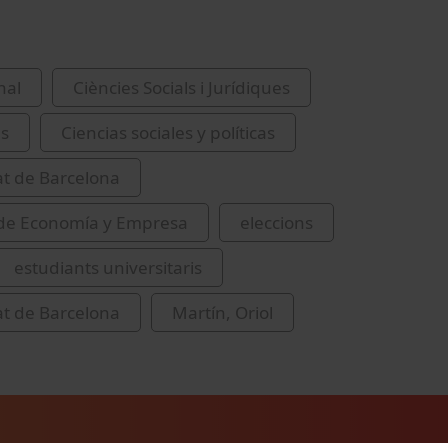
nal
Ciències Socials i Jurídiques
es
Ciencias sociales y políticas
at de Barcelona
 de Economía y Empresa
eleccions
estudiants universitaris
at de Barcelona
Martín, Oriol