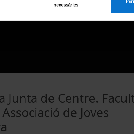
Perm
necessàries
a Junta de Centre. Facul
Associació de Joves
ya