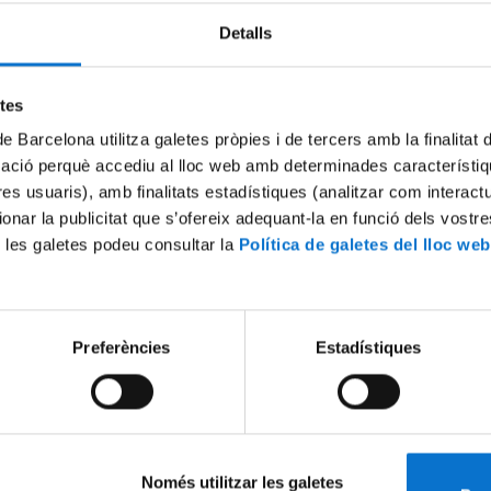
Detalls
Try again
etes
de Barcelona utilitza galetes pròpies i de tercers amb la finalitat
mació perquè accediu al lloc web amb determinades característiq
tres usuaris), amb finalitats estadístiques (analitzar com interac
ionar la publicitat que s’ofereix adequant-la en funció dels vostr
 les galetes podeu consultar la
Política de galetes del lloc web
Preferències
Estadístiques
Només utilitzar les galetes