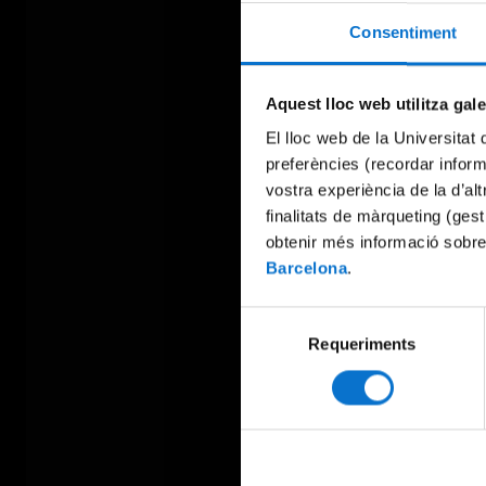
Consentiment
Aquest lloc web utilitza gal
El lloc web de la Universitat 
preferències (recordar infor
vostra experiència de la d’al
finalitats de màrqueting (gest
obtenir més informació sobre
Barcelona
.
Selecció
Requeriments
de
consentiment