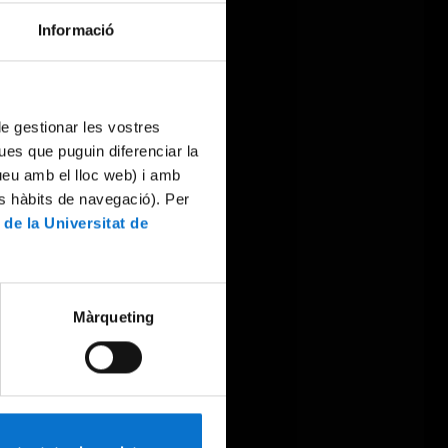
Informació
 de gestionar les vostres
ues que puguin diferenciar la
tueu amb el lloc web) i amb
es hàbits de navegació). Per
 de la Universitat de
Màrqueting