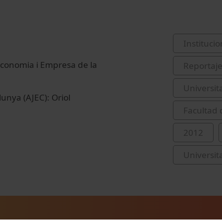
Institucio
'Economia i Empresa de la
Reportaj
Universit
lunya (AJEC): Oriol
Facultad
2012
Universit