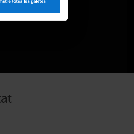
etre totes les galetes
tat