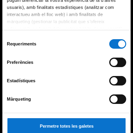
puguin diferenciar la vostra experiència de la d’altres
usuaris), amb finalitats estadístiques (analitzar com
interactueu amb el lloc web) i amb finalitats de
màrqueting (gestionar la publicitat que s’ofereix
adequant-la en funció dels vostres hàbits de navegació).
Per obtenir més informació sobre les galetes podeu
Selecció
consultar la
Política de galetes del lloc web de la
Requeriments
de
Universitat de Barcelona
.
consentiment
Preferències
Estadístiques
Màrqueting
Permetre totes les galetes