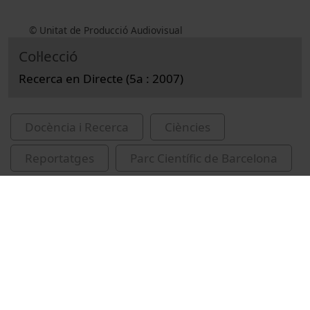
© Unitat de Producció Audiovisual
Col·lecció
Recerca en Directe (5a : 2007)
Docència i Recerca
Ciències
Reportatges
Parc Científic de Barcelona
peixos
genètica animal
Institut de Ciències del Mar
evolució (Biologia)