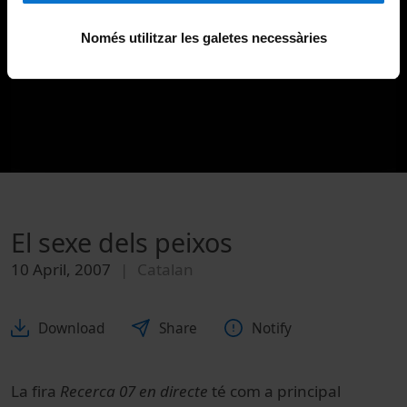
Només utilitzar les galetes necessàries
El sexe dels peixos
10 April, 2007
Catalan
Download
Share
Notify
La fira
Recerca 07 en directe
té com a principal