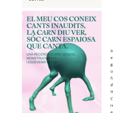
I
e
g
c
l
d
H
L
r
e