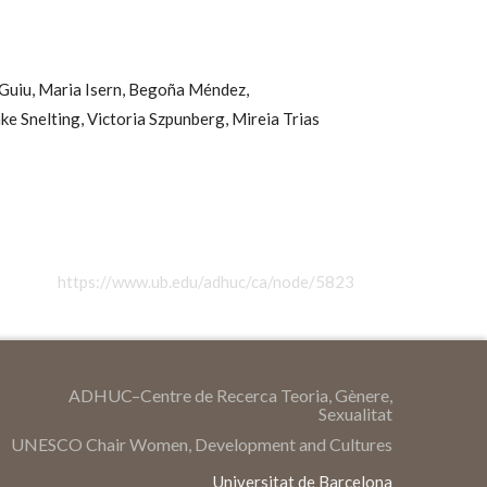
Guiu,
Maria Isern,
Begoña Méndez,
ke Snelting,
Victoria Szpunberg,
Mireia Trias
https://www.ub.edu/adhuc/ca/node/5823
ADHUC–Centre de Recerca Teoria, Gènere,
Sexualitat
UNESCO Chair Women, Development and Cultures
Universitat de Barcelona