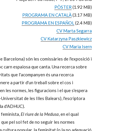
PÒSTER
(1.92 MB)
PROGRAMA EN CATALÀ
(3.17 MB)
PROGRAMA EN ESPAÑOL
(2.4 MB)
CV Marta Segarra
CV Katarzyna Paszkiewicz
CV Maria Isern
Barcelona) són les comissàries de l'exposició i
, sóc carn espaiosa que canta. Una recerca sobre
ivitats que l'acompanyen és una recerca
nere a partir d'un treball sobre el cos i
nen les normes, les figuracions i el que s'espera
niversitat de les Illes Balears), l'escriptora
nda d'ADHUC).
a feminista,
El riure de la Medusa
, en el qual
 que pel sol fet de no seguir les normes
 cultura popular, la feminitat (o la no adequació