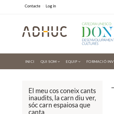
Skip
USER
Contacte
Log in
ACCOUNT
to
MENU
main
content
MAIN
NAVIGATION
INICI
QUI SOM
EQUIP
FORMACIÓ IN
Fil
d'ariadna
El meu cos coneix cants
inaudits, la carn diu ver,
sóc carn espaiosa que
canta