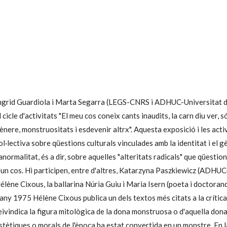
ngrid Guardiola i Marta Segarra (LEGS-CNRS i ADHUC-Universitat de 
l cicle d'activitats "El meu cos coneix cants inaudits, la carn diu ver
ènere, monstruositats i esdevenir altrx". Aquesta exposició i les act
ol·lectiva sobre qüestions culturals vinculades amb la identitat i el gè
'anormalitat, és a dir, sobre aquelles "alteritats radicals" que qüestio
'un cos. Hi participen, entre d'altres, Katarzyna Paszkiewicz (ADHUC-U
élène Cixous, la ballarina Núria Guiu i Maria Isern (poeta i doctora
'any 1975 Hélène Cixous publica un dels textos més citats a la crític
eivindica la figura mitològica de la dona monstruosa o d'aquella dona
stètiques o morals de l'època ha estat convertida en un monstre. En la