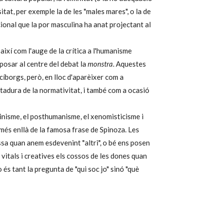
at, per exemple la de les "males mares", o la de
acional que la por masculina ha anat projectant al
 així com l'auge de la crítica a l'humanisme
 posar al centre del debat la
monstra
. Aquestes
íborgs, però, en lloc d'aparèixer com a
ctadura de la normativitat, i també com a ocasió
minisme, el posthumanisme, el xenomisticisme i
 més enllà de la famosa frase de Spinoza. Les
ssa quan anem esdevenint "altri", o bé ens posen
ts vitals i creatives els cossos de les dones quan
o és tant la pregunta de "qui soc jo" sinó "què