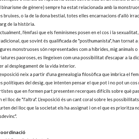
l binarisme de gènere) sempre ha estat relacionada amb la monstruosit
es bruixes, o la de la dona bestial, totes elles encarnacions d'allò irr
larg de la història.
ctualment, l'èmfasi que els feminismes posen en el cos i la sexualitat,
radicional, que sovint és qualificada de "posthumanista", han tornat a
igures monstruoses són representades com a híbrides, mig animals o c
riatures paoroses, es llegeixen com una possibilitat d'escapar a la di
er al desplegament de la vida interior.
'exposició neix a partir d'una genealogia filosòfica que imbrica el fe
es polítiques del desig, que intenten pensar el que pot i no pot un cos
rtistes que en formen part presenten recerques difícils sobre què pa
n el lloc de "l'altra". L'exposició és un cant coral sobre les possibilita
urten del lloc que la societat els ha assignat i on el que es prioritza n
sdevinc".
oordinació