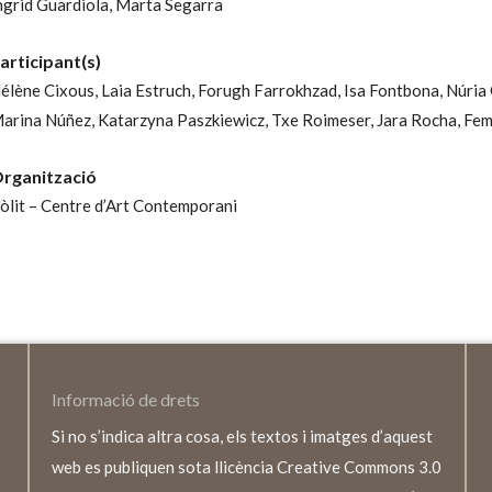
ngrid Guardiola,
Marta Segarra
articipant(s)
élène Cixous,
Laia Estruch,
Forugh Farrokhzad,
Isa Fontbona,
Núria 
arina Núñez,
Katarzyna Paszkiewicz,
Txe Roimeser,
Jara Rocha,
Fem
rganització
òlit – Centre d’Art Contemporani
Informació de drets
Si no s’indica altra cosa, els textos i imatges d’aquest
web es publiquen sota llicència Creative Commons 3.0