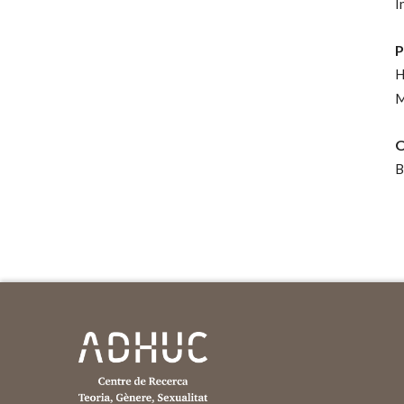
I
P
H
M
O
B