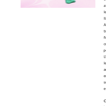
a
l
l
A
t
f
c
p
L
l
a
e
s
e
C