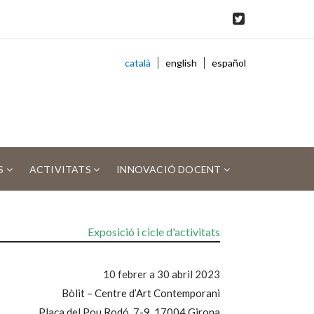
català
english
español
S
ACTIVITATS
INNOVACIÓ DOCENT
Exposició i cicle d'activitats
10 febrer a 30 abril 2023
Bòlit – Centre d’Art Contemporani
Plaça del Pou Rodó, 7-9, 17004 Girona