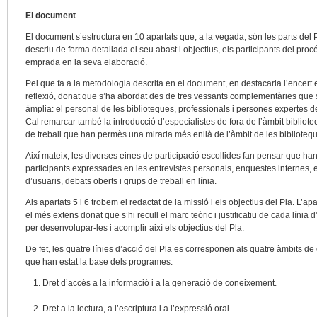
El document
El document s’estructura en 10 apartats que, a la vegada, són les parts del P
descriu de forma detallada el seu abast i objectius, els participants del proc
emprada en la seva elaboració.
Pel que fa a la metodologia descrita en el document, en destacaria l’encert e
reflexió, donat que s’ha abordat des de tres vessants complementàries que
àmplia: el personal de les biblioteques, professionals i persones expertes de
Cal remarcar també la introducció d’especialistes de fora de l’àmbit bibliote
de treball que han permès una mirada més enllà de l’àmbit de les biblioteq
Així mateix, les diverses eines de participació escollides fan pensar que han e
participants expressades en les entrevistes personals, enquestes internes, e
d’usuaris, debats oberts i grups de treball en línia.
Als apartats 5 i 6 trobem el redactat de la missió i els objectius del Pla. L’apa
el més extens donat que s’hi recull el marc teòric i justificatiu de cada líni
per desenvolupar-les i acomplir així els objectius del Pla.
De fet, les quatre línies d’acció del Pla es corresponen als quatre àmbits de
que han estat la base dels programes:
Dret d’accés a la informació i a la generació de coneixement.
Dret a la lectura, a l’escriptura i a l’expressió oral.