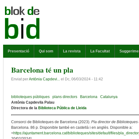
Vés al contingut
MENÚ PRINCIPAL
Presentació
Qui som
La revista
La Facultat
Suggerime
Barcelona té un pla
Enviat per
Antònia Capdevi...
el
Dc, 06/03/2024 - 11:42
biblioteques públiques
plans directors
Barcelona
Catalunya
Antònia Capdevila Palau
Directora de la
Biblioteca Pública de Lleida
Consorci de Biblioteques de Barcelona (2023).
Pla director de Biblioteque
Barcelona. 86 p. Disponible també en castellà i en anglès. Disponible a:
<
https://ajuntament.barcelona.cat/biblioteques/sites/default/files/pla_direc
20/02/2024].