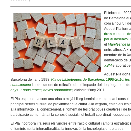
El febrer de 202
de Barcelona el
com a nou full d
Aquest Pla forma
drets culturals 
per al desenvol
el
Manifest de la
entre altres. Aix
membre de la Xar
demarcació de B
XBM
elaborat pe
Aquest Pla dona c
Barcelona de l’any 1998:
Pla de biblioteques de Barcelona, 1998-2010: les b
coneixement
i al document de reflexió sobre l’impacte del desplegament de 
anys +: nous reptes, noves oportunitats
,
elaborat l’any 2011.
El Pla es presenta com una eina a mitjà i llarg termini per impulsar i conso
principal servei cultural de proximitat de la ciutat. A la vegada, estableix les pr
a la informació i al coneixement, el foment de les pràctiques creatives i de fo
participació comunitària i la cohesió social, i el treball coordinat i cooperati
El Pla incorpora i fa seus els vincles entre l'acció cultural i àmbits estratègics
el feminisme, la interculturalitat, la innovació i la tecnologia, entre altres.