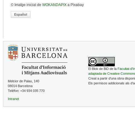
© Imatge inicial de
WOKANDAPIX
a Pixabay
Español
El Blok de BiD de la
Facultat d'I
adaptada de Creative Common
Creat a partir d'una obra dispon
Melcior de Palau, 140
Els permisos addicionals als d'
08014 Barcelona
Telèfon: +34 934 035 770
Intranet