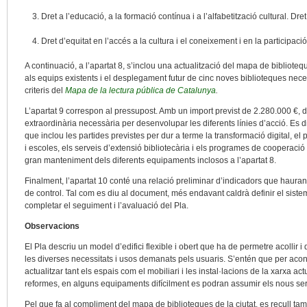
Dret a l’educació, a la formació contínua i a l’alfabetització cultural. Dret 
Dret d’equitat en l’accés a la cultura i el coneixement i en la participació
A continuació, a l’apartat 8, s’inclou una actualització del mapa de bibliot
als equips existents i el desplegament futur de cinc noves biblioteques nece
criteris del
Mapa de la lectura pública de Catalunya
.
L’apartat 9 correspon al pressupost. Amb un import previst de 2.280.000 €, de
extraordinària necessària per desenvolupar les diferents línies d’acció. Es 
que inclou les partides previstes per dur a terme la transformació digital, el
i escoles, els serveis d’extensió bibliotecària i els programes de cooperació i 
gran manteniment dels diferents equipaments inclosos a l’apartat 8.
Finalment, l’apartat 10 conté una relació preliminar d’indicadors que hauran 
de control. Tal com es diu al document, més endavant caldrà definir el sist
completar el seguiment i l’avaluació del Pla.
Observacions
El Pla descriu un model d’edifici flexible i obert que ha de permetre acollir i
les diverses necessitats i usos demanats pels usuaris. S’entén que per acon
actualitzar tant els espais com el mobiliari i les instal·lacions de la xarxa 
reformes, en alguns equipaments difícilment es podran assumir els nous serv
Pel que fa al compliment del mapa de biblioteques de la ciutat, es recull tam