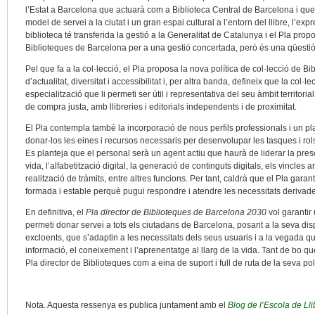
l’Estat a Barcelona que actuarà com a Biblioteca Central de Barcelona i que
model de servei a la ciutat i un gran espai cultural a l’entorn del llibre, l’exp
biblioteca té transferida la gestió a la Generalitat de Catalunya i el Pla prop
Biblioteques de Barcelona per a una gestió concertada, però és una qüesti
Pel que fa a la col·lecció, el Pla proposa la nova política de col·lecció de B
d’actualitat, diversitat i accessibilitat i, per altra banda, defineix que la col·l
especialització que li permeti ser útil i representativa del seu àmbit territorial
de compra justa, amb llibreries i editorials independents i de proximitat.
El Pla contempla també la incorporació de nous perfils professionals i un pla
donar-los les eines i recursos necessaris per desenvolupar les tasques i ro
Es planteja que el personal serà un agent actiu que haurà de liderar la prescr
vida, l’alfabetització digital, la generació de continguts digitals, els vincles
realització de tràmits, entre altres funcions. Per tant, caldrà que el Pla gar
formada i estable perquè pugui respondre i atendre les necessitats derivad
En definitiva, el
Pla director de Biblioteques de Barcelona 2030
vol garantir
permeti donar servei a tots els ciutadans de Barcelona, posant a la seva dis
excloents, que s’adaptin a les necessitats dels seus usuaris i a la vegada qu
informació, el coneixement i l’aprenentatge al llarg de la vida. Tant de bo qu
Pla director de Biblioteques com a eina de suport i full de ruta de la seva polí
Nota. Aquesta ressenya es publica juntament amb el
Blog de l’Escola de Lli