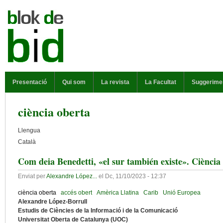
Vés al contingut
MENÚ PRINCIPAL
Presentació
Qui som
La revista
La Facultat
Suggerime
ciència oberta
Llengua
Català
Com deia Benedetti, «el sur también existe». Ciència
Enviat per
Alexandre López...
el
Dc, 11/10/2023 - 12:37
ciència oberta
accés obert
Amèrica Llatina
Carib
Unió Europea
Alexandre López-Borrull
Estudis de Ciències de la Informació i de la Comunicació
Universitat Oberta de Catalunya (UOC)