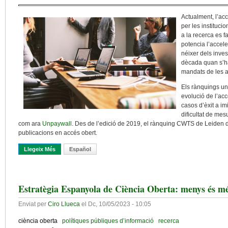
Actualment, l’acc
per les institucio
a la recerca es fa
potencia l’accele
néixer dels inves
dècada quan s’h
mandats de les 
Els rànquings uni
evolució de l’ac
casos d’èxit a im
dificultat de mes
com ara
Unpaywall
. Des de l’edició de 2019, el rànquing CWTS de Leiden d
publicacions en accés obert.
Llegeix Més
Sobre Accés Obert: Aprendre De Casos D’èxit En Universitats
Español
Estratègia Espanyola de Ciència Oberta: menys és m
Enviat per
Ciro Llueca
el
Dc, 10/05/2023 - 10:05
ciència oberta
polítiques públiques d’informació
recerca