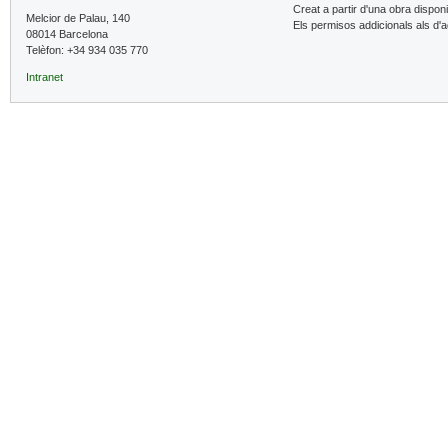
Creat a partir d'una obra dispon
Melcior de Palau, 140
Els permisos addicionals als d'
08014 Barcelona
Telèfon: +34 934 035 770
Intranet