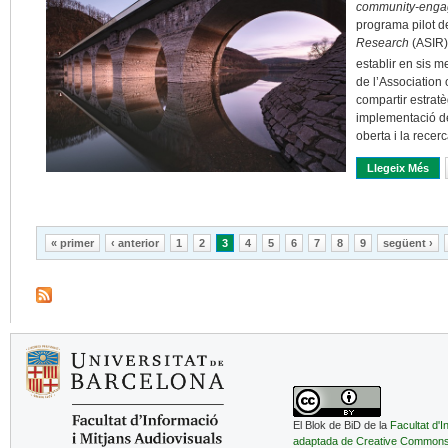
community-engag
programa pilot 
Research
(ASIR)
establir en sis m
de l’Association
compartir estratè
implementació d
oberta i la recer
Llegeix Més
Sob
Pàgines
« primer
‹ anterior
1
2
3
4
5
6
7
8
9
següent ›
El Blok de BiD de la
Facultat d'I
adaptada de Creative Common