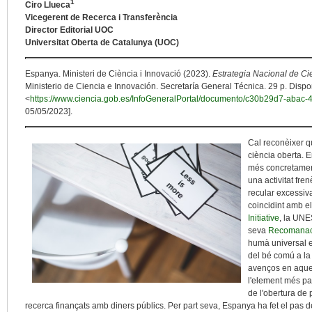
1
Ciro Llueca
Vicegerent de Recerca i Transferència
Director Editorial UOC
Universitat Oberta de Catalunya (UOC)
Espanya. Ministeri de Ciència i Innovació (2023).
Estrategia Nacional de C
Ministerio de Ciencia e Innovación. Secretaría General Técnica. 29 p. Dispo
<
https://www.ciencia.gob.es/InfoGeneralPortal/documento/c30b29d7-aba
05/05/2023].
Cal reconèixer q
ciència oberta. 
més concretament
una activitat fren
recular excessiv
coincidint amb el
Initiative
, la UNE
seva
Recomanaci
humà universal e
del bé comú a la 
avenços en aques
l'element més pa
de l'obertura de 
recerca finançats amb diners públics. Per part seva, Espanya ha fet el pas de