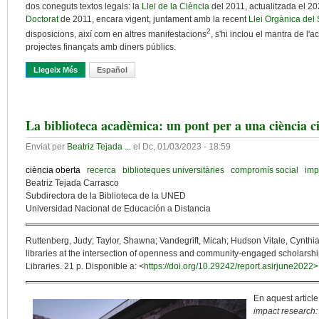
dos coneguts textos legals: la
Llei de la Ciència
del 2011, actualitzada el 202
Doctorat
de 2011, encara vigent, juntament amb la recent
Llei Orgànica del 
2
disposicions, així com en altres manifestacions
, s'hi inclou el mantra de l'
projectes finançats amb diners públics.
Llegeix Més
Sobre Estratègia Espanyola De Ciència Oberta: Menys És Més
Español
La biblioteca acadèmica: un pont per a una ciència c
Enviat per
Beatriz Tejada ...
el
Dc, 01/03/2023 - 18:59
ciència oberta
recerca
biblioteques universitàries
compromís social
imp
Beatriz Tejada Carrasco
Subdirectora de la Biblioteca de la UNED
Universidad Nacional de Educación a Distancia
Ruttenberg, Judy; Taylor, Shawna; Vandegrift, Micah; Hudson Vitale, Cynthia
libraries at the intersection of openness and community-engaged scholarsh
Libraries. 21 p. Disponible a: <
https://doi.org/10.29242/report.asirjune2022>
En aquest articl
impact research: 