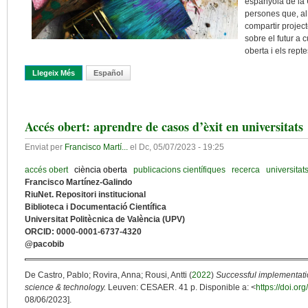
espanyola de la 
persones que, al 
compartir project
sobre el futur a 
oberta i els rept
Llegeix Més
Sobre Pinzellades De L’Open Science Fair
Español
Accés obert: aprendre de casos d’èxit en universitats
Enviat per
Francisco Martí...
el
Dc, 05/07/2023 - 19:25
accés obert
ciència oberta
publicacions científiques
recerca
universitat
Francisco Martínez-Galindo
RiuNet. Repositori institucional
Biblioteca i Documentació Científica
Universitat Politècnica de València (UPV)
ORCID: 0000-0001-6737-4320
@pacobib
De Castro, Pablo; Rovira, Anna; Rousi, Antti (
2022
)
Successful implementatio
science & technology.
Leuven: CESAER. 41 p. Disponible a: <
https://doi.o
08/06/2023].