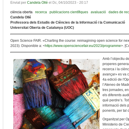
Enviat per
Candela Ollé
el
Dc, 04/10/2023 - 20:17
ciència oberta
recerca
publicacions científiques
avaluació
dades de re
Candela Ollé
Professora dels Estudis de Ciències de la Informació i la Comunicació
Universitat Oberta de Catalunya (UOC)
Open Science FAIR. «Charting the course: reimagining open science for ne
2023). Disponible a: <
https://www.opensciencefair.eu/2023/programme
>. [C
Amb l’objectiu de
properes generac
recerca i la cièn
avançar» es va c
4a edició de l'O
l’Ateneo de Madr
tres jornades, e
els diferents aud
què perdre’s. Tot
informació dels 
ponents, per tal d
Organitzat per O
Ministerio de Cie