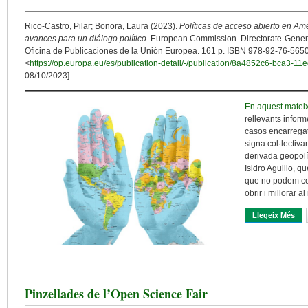
Rico-Castro, Pilar; Bonora, Laura (2023).
Políticas de acceso abierto en Amé
avances para un diálogo político.
European Commission. Directorate-Genera
Oficina de Publicaciones de la Unión Europea. 161 p. ISBN 978-92-76-5650
<
https://op.europa.eu/es/publication-detail/-/publication/8a4852c6-bca3
08/10/2023].
En aquest matei
rellevants inform
casos encarregat
signa col·lectiv
derivada geopolí
Isidro Aguillo, q
que no podem con
obrir i millorar a
Llegeix Més
Sob
Pinzellades de l’Open Science Fair