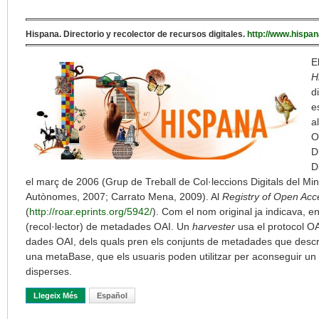
Hispana. Directorio y recolector de recursos digitales.
http://www.hispa
E
H
d
e
a
O
D
D
el març de 2006 (Grup de Treball de Col·leccions Digitals del Mini
Autònomes, 2007; Carrato Mena, 2009). Al
Registry of Open Acc
(
http://roar.eprints.org/5942/
). Com el nom original ja indicava, en
(recol·lector) de metadades OAI. Un
harvester
usa el protocol O
dades OAI, dels quals pren els conjunts de metadades que descriu
una metaBase, que els usuaris poden utilitzar per aconseguir un p
disperses.
Llegeix Més
Sobre Hispana: Una Revisió Crítica
Español