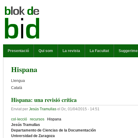
Vés al contingut
MENÚ PRINCIPAL
Presentació
Qui som
La revista
La Facultat
Suggerime
Hispana
Llengua
Català
Hispana: una revisió crítica
Enviat per
Jesús Tramullas
el
Dc, 01/04/2015 - 14:51
col·lecció
recursos
Hispana
Jesús Tramullas
Departamento de Ciencias de la Documentación
Universidad de Zaragoza