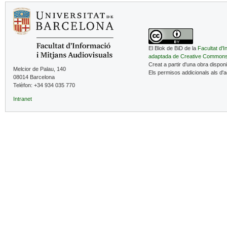
El Blok de BiD de la
Facultat d'I
adaptada de Creative Common
Creat a partir d'una obra dispon
Melcior de Palau, 140
Els permisos addicionals als d'
08014 Barcelona
Telèfon: +34 934 035 770
Intranet