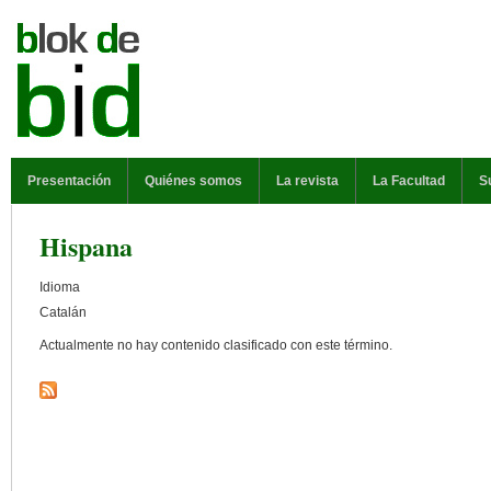
Pasar al contenido principal
MENÚ PRINCIPAL
Presentación
Quiénes somos
La revista
La Facultad
S
Hispana
Idioma
Catalán
Actualmente no hay contenido clasificado con este término.