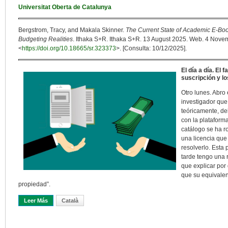
Universitat Oberta de Catalunya
Bergstrom, Tracy, and Makala Skinner.
The Current State of Academic E-Bo
Budgeting Realities
. Ithaka S+R. Ithaka S+R. 13 August 2025. Web. 4 Novem
<
https://doi.org/10.18665/sr.323373
>. [Consulta: 10/12/2025].
El día a día. El
suscripción y lo
Otro lunes. Abro
investigador que
teóricamente, d
con la plataforma
catálogo se ha r
una licencia que
resolverlo. Esta
tarde tengo una 
que explicar por 
que su equivalen
propiedad”.
Leer Más
Sobre Libros Académicos Digitales: Entre La Promesa De Acceso Y 
Català