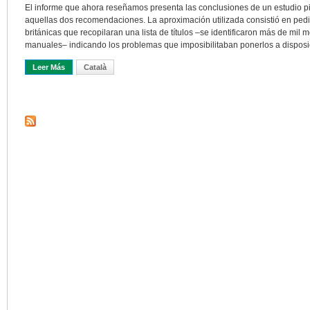
El informe que ahora reseñamos presenta las conclusiones de un estudio pil
aquellas dos recomendaciones. La aproximación utilizada consistió en pedir
británicas que recopilaran una lista de títulos –se identificaron más de mi
manuales– indicando los problemas que imposibilitaban ponerlos a disposici
Leer Más
Sobre El Acceso Digital A Las Monografías Académicas: Una Tarea 
Català