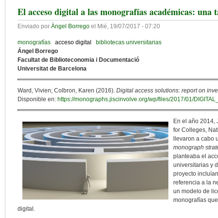
El acceso digital a las monografías académicas: una ta
Enviado por
Àngel Borrego
el
Mié, 19/07/2017 - 07:20
monografías
acceso digital
bibliotecas universitarias
Ángel Borrego
Facultat de Biblioteconomia i Documentació
Universitat de Barcelona
Ward, Vivien; Colbron, Karen (2016).
Digital access solutions: report on inves
Disponible en:
https://monographs.jiscinvolve.org/wp/files/2017/01/DIGI
En el año 2014, 
for Colleges, Na
llevaron a cabo u
monograph strat
planteaba el acc
universitarias y
proyecto incluía
referencia a la n
un modelo de lic
monografías que,
digital.