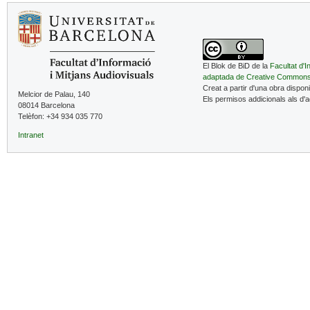
El Blok de BiD de la
Facultat d'I
adaptada de Creative Common
Creat a partir d'una obra dispon
Melcior de Palau, 140
Els permisos addicionals als d'
08014 Barcelona
Telèfon: +34 934 035 770
Intranet