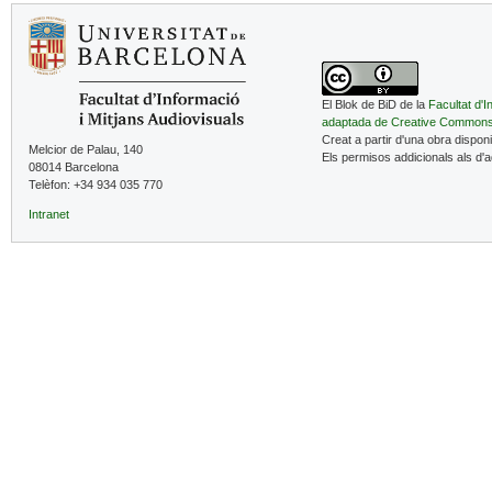
El Blok de BiD de la
Facultat d'I
adaptada de Creative Common
Creat a partir d'una obra dispon
Melcior de Palau, 140
Els permisos addicionals als d'
08014 Barcelona
Telèfon: +34 934 035 770
Intranet