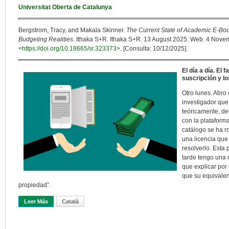
Universitat Oberta de Catalunya
Bergstrom, Tracy, and Makala Skinner.
The Current State of Academic E-Bo
Budgeting Realities
. Ithaka S+R. Ithaka S+R. 13 August 2025. Web. 4 Novem
<
https://doi.org/10.18665/sr.323373
>. [Consulta: 10/12/2025].
El día a día. El
suscripción y lo
Otro lunes. Abro
investigador que
teóricamente, d
con la plataforma
catálogo se ha r
una licencia que
resolverlo. Esta
tarde tengo una 
que explicar por 
que su equivalen
propiedad”.
Leer Más
Sobre Libros Académicos Digitales: Entre La Promesa De Acceso Y 
Català