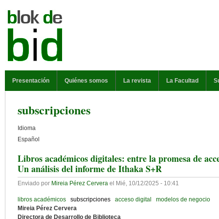
Pasar al contenido principal
MENÚ PRINCIPAL
Presentación
Quiénes somos
La revista
La Facultad
S
subscripciones
Idioma
Español
Libros académicos digitales: entre la promesa de acces
Un análisis del informe de Ithaka S+R
Enviado por
Mireia Pérez Cervera
el
Mié, 10/12/2025 - 10:41
libros académicos
subscripciones
acceso digital
modelos de negocio
Mireia Pérez Cervera
Directora de Desarrollo de Biblioteca