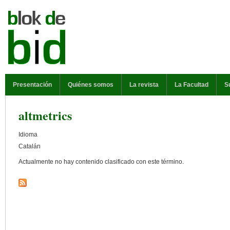
Pasar al contenido principal
MENÚ PRINCIPAL
Presentación
Quiénes somos
La revista
La Facultad
S
altmetrics
Idioma
Catalán
Actualmente no hay contenido clasificado con este término.