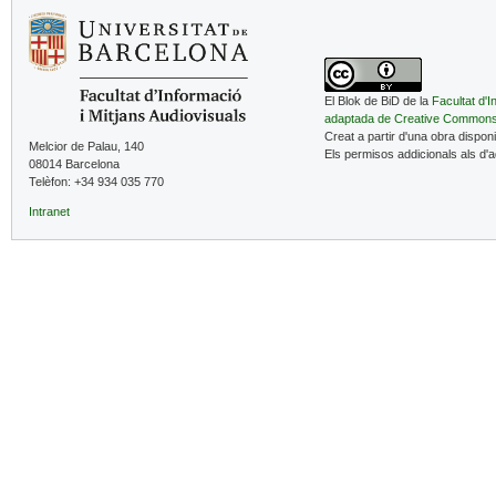
El Blok de BiD de la
Facultat d'I
adaptada de Creative Common
Creat a partir d'una obra dispon
Melcior de Palau, 140
Els permisos addicionals als d'
08014 Barcelona
Telèfon: +34 934 035 770
Intranet