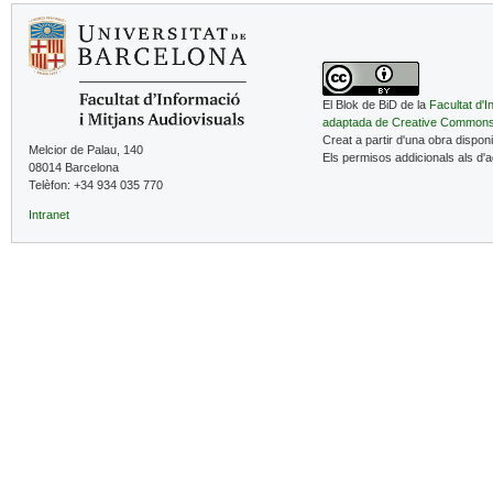
El Blok de BiD de la
Facultat d'I
adaptada de Creative Common
Creat a partir d'una obra dispon
Melcior de Palau, 140
Els permisos addicionals als d'
08014 Barcelona
Telèfon: +34 934 035 770
Intranet