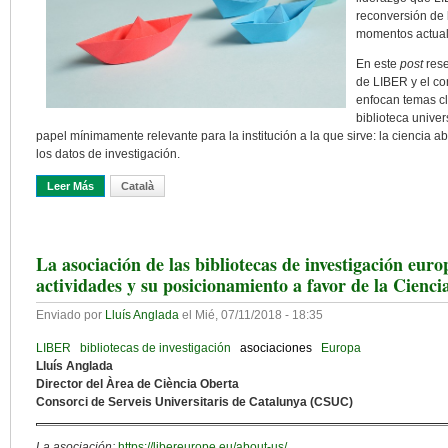
reconversión de 
momentos actual
En este
post
res
de LIBER y el co
enfocan temas cl
biblioteca univer
papel mínimamente relevante para la institución a la que sirve: la ciencia ab
los datos de investigación.
Leer Más
Sobre LIBERando El Cambio: Informes Y Actividades De LIBER Res
Català
La asociación de las bibliotecas de investigación eur
actividades y su posicionamiento a favor de la Cienci
Enviado por
Lluís Anglada
el
Mié, 07/11/2018 - 18:35
LIBER
bibliotecas de investigación
asociaciones
Europa
Lluís Anglada
Director del Àrea de Ciència Oberta
Consorci de Serveis Universitaris de Catalunya (CSUC)
La asociación:
https://libereurope.eu/about-us/