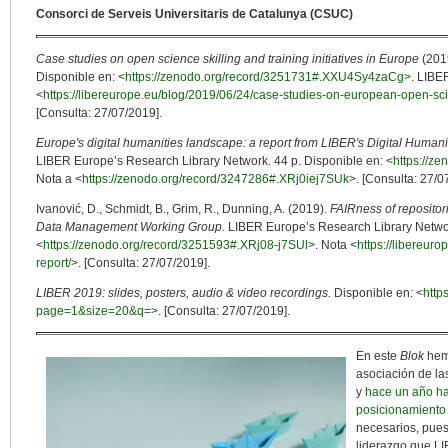
Consorci de Serveis Universitaris de Catalunya (CSUC)
Case studies on open science skilling and training initiatives in Europe
(2019
Disponible en: <
https://zenodo.org/record/3251731#.XXU4Sy4zaCg>
. LIBE
<
https://libereurope.eu/blog/2019/06/24/case-studies-on-european-open-scien
[Consulta: 27/07/2019].
Europe's digital humanities landscape: a report from LIBER's Digital Humani
LIBER Europe’s Research Library Network. 44 p. Disponible en: <
https://z
Nota a <
https://zenodo.org/record/3247286#.XRj0iej7SUk
>. [Consulta: 27/0
Ivanović, D., Schmidt, B., Grim, R., Dunning, A. (2019).
FAIRness of repositor
Data Management Working Group.
LIBER Europe’s Research Library Networ
<
https://zenodo.org/record/3251593#.XRj08-j7SUl
>. Nota <
https://libereuro
report/
>. [Consulta: 27/07/2019].
LIBER 2019: slides, posters, audio & video recordings.
Disponible en: <
http
page=1&size=20&q=
>. [Consulta: 27/07/2019].
En este
Blok
hem
asociación de la
y
hace un año ha
posicionamiento a
necesarios, pue
liderazgo que LI