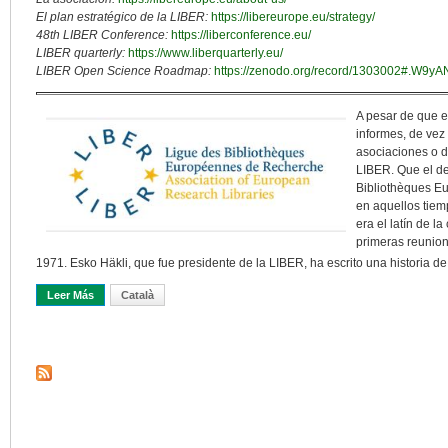
El plan estratégico de la LIBER:
https://libereurope.eu/strategy/
48th LIBER Conference:
https://liberconference.eu/
LIBER quarterly:
https://www.liberquarterly.eu/
LIBER Open Science Roadmap:
https://zenodo.org/record/1303002#.W9y
A pesar de que e
informes, de vez
asociaciones o d
LIBER. Que el de
Bibliothèques E
en aquellos tiem
era el latín de l
primeras reunion
1971. Esko Häkli, que fue presidente de la LIBER, ha escrito una historia de
Leer Más
Sobre La Asociación De Las Bibliotecas De Investigación Europeas
Català