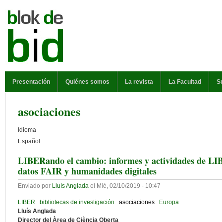
Pasar al contenido principal
MENÚ PRINCIPAL
Presentación
Quiénes somos
La revista
La Facultad
S
asociaciones
Idioma
Español
LIBERando el cambio: informes y actividades de LIBE
datos FAIR y humanidades digitales
Enviado por
Lluís Anglada
el
Mié, 02/10/2019 - 10:47
LIBER
bibliotecas de investigación
asociaciones
Europa
Lluís Anglada
Director del Àrea de Ciència Oberta