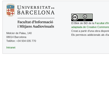
El Blok de BiD de la
Facultat d'I
adaptada de Creative Common
Creat a partir d'una obra dispon
Melcior de Palau, 140
Els permisos addicionals als d'
08014 Barcelona
Telèfon: +34 934 035 770
Intranet