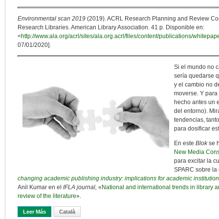
Environmental scan 2019
(2019). ACRL Research Planning and Review Comm
Research Libraries. American Library Association. 41 p. Disponible en:
<
http://www.ala.org/acrl/sites/ala.org.acrl/files/content/publications/white
07/01/2020].
Si el mundo no c
sería quedarse q
y el cambio no d
moverse. Y para
hecho antes un 
del entorno). Mir
tendencias, tant
para dosificar es
En este
Blok
se 
New Media Cons
para excitar la c
SPARC sobre la e
changing academic publishing industry: implications for academic institutio
Anil Kumar en el
IFLA journal,
«
National and international trends in library
review of the literature
».
Leer Más
Sobre ¿Dónde Estamos? ¿Hacia Dónde Vamos? Observar El Entorn
Català