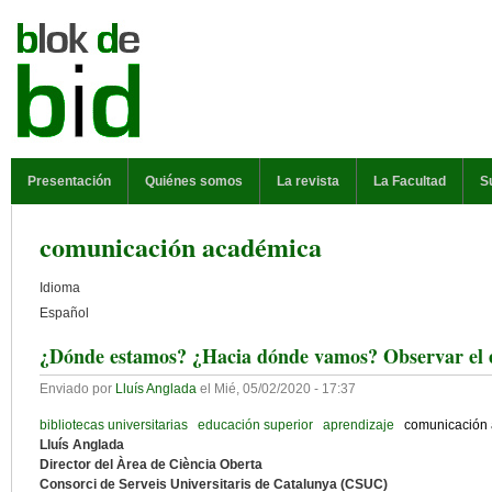
Pasar al contenido principal
MENÚ PRINCIPAL
Presentación
Quiénes somos
La revista
La Facultad
S
comunicación académica
Idioma
Español
¿Dónde estamos? ¿Hacia dónde vamos? Observar el e
Enviado por
Lluís Anglada
el
Mié, 05/02/2020 - 17:37
bibliotecas universitarias
educación superior
aprendizaje
comunicación
Lluís Anglada
Director del Àrea de Ciència Oberta
Consorci de Serveis Universitaris de Catalunya (CSUC)