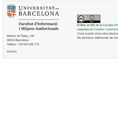
El Blok de BiD de la
Facultat d'I
adaptada de Creative Common
Creat a partir d'una obra dispon
Melcior de Palau, 140
Els permisos addicionals als d'
08014 Barcelona
Telèfon: +34 934 035 770
Intranet