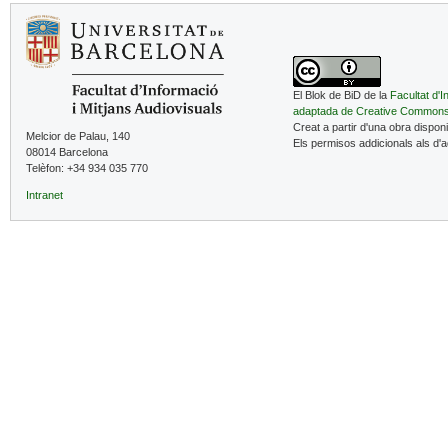
El Blok de BiD de la
Facultat d'I
adaptada de Creative Common
Creat a partir d'una obra dispon
Melcior de Palau, 140
Els permisos addicionals als d'
08014 Barcelona
Telèfon: +34 934 035 770
Intranet