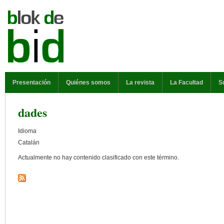
Pasar al contenido principal
MENÚ PRINCIPAL
Presentación
Quiénes somos
La revista
La Facultad
S
dades
Idioma
Catalán
Actualmente no hay contenido clasificado con este término.