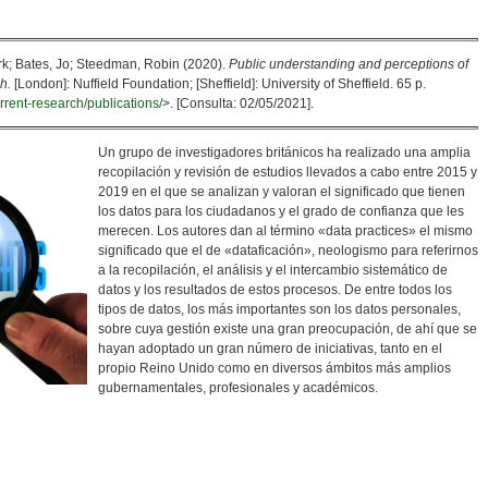
k; Bates, Jo; Steedman, Robin (2020).
Public understanding and perceptions of
h.
[London]: Nuffield Foundation; [Sheffield]: University of Sheffield. 65 p.
urrent-research/publications/
>. [Consulta: 02/05/2021].
Un grupo de investigadores británicos ha realizado una amplia
recopilación y revisión de estudios llevados a cabo entre 2015 y
2019 en el que se analizan y valoran el significado que tienen
los datos para los ciudadanos y el grado de confianza que les
merecen. Los autores dan al término «data practices» el mismo
significado que el de «dataficación», neologismo para referirnos
a la recopilación, el análisis y el intercambio sistemático de
datos y los resultados de estos procesos. De entre todos los
tipos de datos, los más importantes son los datos personales,
sobre cuya gestión existe una gran preocupación, de ahí que se
hayan adoptado un gran número de iniciativas, tanto en el
propio Reino Unido como en diversos ámbitos más amplios
gubernamentales, profesionales y académicos.
ataficación»: Comprensión Y Percepciones Públicas De La Vida Entre Datos