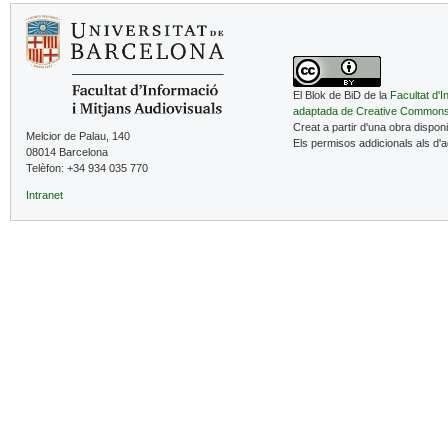
El Blok de BiD de la
Facultat d'I
adaptada de Creative Common
Creat a partir d'una obra dispon
Melcior de Palau, 140
Els permisos addicionals als d'
08014 Barcelona
Telèfon: +34 934 035 770
Intranet