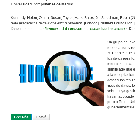
Universidad Complutense de Madrid
Kennedy, Helen; Oman, Susan; Taylor, Mark; Bates, Jo; Steedman, Robin (2
data practices: a review of existing research.
[London]: Nuffield Foundation; [S
Disponible en: <
http://livingwithdata.org/current-research/publications/
>. [Co
Un grupo de inve
recopilación y r
2019 en el que s
los datos para l
merecen. Los aut
significado que 
a la recopilación
datos y los resu
tipos de datos, 
sobre cuya gesti
hayan adoptado u
propio Reino Un
gubernamentales
Leer Más
Sobre Investigaciones Sobre «dataficación»: Comprensión Y Perce
Català