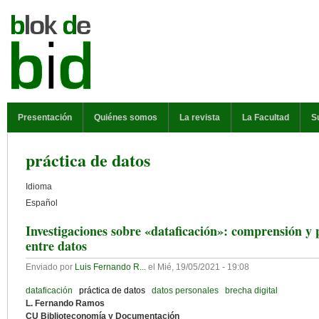
Pasar al contenido principal
MENÚ PRINCIPAL
Presentación
Quiénes somos
La revista
La Facultad
S
práctica de datos
Idioma
Español
Investigaciones sobre «dataficación»: comprensión y 
entre datos
Enviado por
Luis Fernando R...
el
Mié, 19/05/2021 - 19:08
dataficación
práctica de datos
datos personales
brecha digital
L. Fernando Ramos
CU Biblioteconomía y Documentación