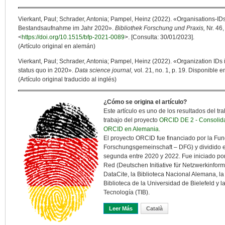
Vierkant, Paul; Schrader, Antonia; Pampel, Heinz (2022). «Organisations-ID
Bestandsaufnahme im Jahr 2020».
Bibliothek Forschung und Praxis,
Nr. 46,
<
https://doi.org/10.1515/bfp-2021-0089
>. [Consulta: 30/01/2023].
(Artículo original en alemán)
Vierkant, Paul; Schrader, Antonia; Pampel, Heinz (2022). «Organization IDs
status quo in 2020».
Data science journal,
vol. 21, no. 1, p. 19. Disponible e
(Artículo original traducido al inglés)
¿Cómo se origina el artículo?
Este artículo es uno de los resultados del t
trabajo del proyecto
ORCID DE 2 - Consolidac
ORCID en Alemania
.
El proyecto ORCID fue financiado por la Fu
Forschungsgemeinschaft – DFG) y dividido en
segunda entre 2020 y 2022. Fue iniciado por 
Red (Deutschen Initiative für Netzwerkinform
DataCite, la Biblioteca Nacional Alemana, la
Biblioteca de la Universidad de Bielefeld y 
Tecnología (TIB).
Leer Más
Sobre Análisis Del Uso De Identif
Català