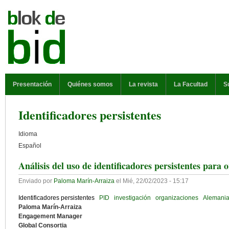
Pasar al contenido principal
MENÚ PRINCIPAL
Presentación
Quiénes somos
La revista
La Facultad
S
Identificadores persistentes
Idioma
Español
Análisis del uso de identificadores persistentes para
Enviado por
Paloma Marín-Arraiza
el
Mié, 22/02/2023 - 15:17
Identificadores persistentes
PID
investigación
organizaciones
Alemani
Paloma Marín-Arraiza
Engagement Manager
Global Consortia