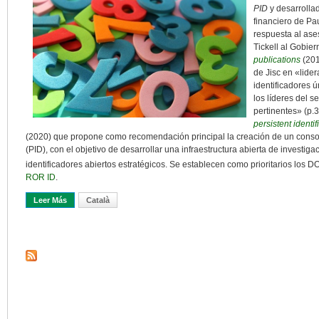
PID
y desarrolla
financiero de Pa
respuesta al as
Tickell al Gobie
publications
(201
de Jisc en «lide
identificadores 
los líderes del 
pertinentes» (p.3
persistent ident
(2020) que propone como recomendación principal la creación de un consorc
(PID), con el objetivo de desarrollar una infraestructura abierta de investiga
identificadores abiertos estratégicos. Se establecen como prioritarios los D
ROR ID
.
Leer Más
Sobre Hacia Un Consorcio De Identificadores Persistentes En El Re
Català