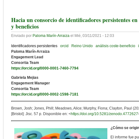
Hacia un consorcio de identificadores persistentes en 
y beneficios
Enviado por
Paloma Marín-Arraiza
el
Mié, 03/11/2021 - 12:03
Identificadores persistentes
orcid
Reino Unido
análisis coste-beneficio
Paloma Marín-Arraiza
Engagement Lead
Consortia Team
https://orcid.org/0000-0001-7460-7794
Gabriela Mejias
Engagement Manager
Consortia Team
https://orcid.org/0000-0002-1598-7181
Brown, Josh; Jones, Phill; Meadows, Alice; Murphy, Fiona; Clayton, Paul (2
[Bristol]: Jisc. 57 p. Disponible en: <
https://doi.org/10.5281/zenodo.4772627
¿Cómo se origin
El informe fue p