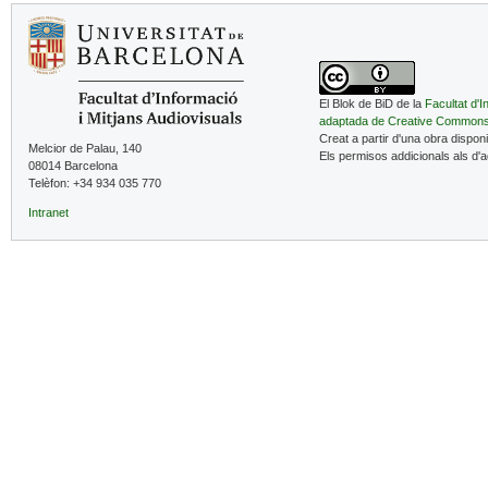
El Blok de BiD de la
Facultat d'I
adaptada de Creative Common
Creat a partir d'una obra dispon
Melcior de Palau, 140
Els permisos addicionals als d'
08014 Barcelona
Telèfon: +34 934 035 770
Intranet