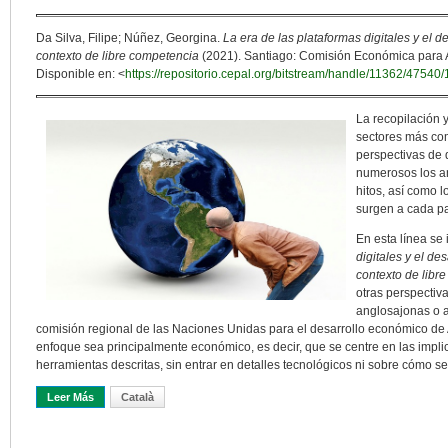
Da Silva, Filipe; Núñez, Georgina.
La era de las plataformas digitales y el 
contexto de libre competencia
(2021). Santiago: Comisión Económica para A
Disponible en: <
https://repositorio.cepal.org/bitstream/handle/11362/4754
La recopilación 
sectores más co
perspectivas de d
numerosos los aná
hitos, así como 
surgen a cada p
En esta línea se 
digitales y el de
contexto de libr
otras perspectiv
anglosajonas o a
comisión regional de las Naciones Unidas para el desarrollo económico de 
enfoque sea principalmente económico, es decir, que se centre en las impli
herramientas descritas, sin entrar en detalles tecnológicos ni sobre cómo s
Leer Más
Sobre Mercados Y Plataformas De Datos: Una Visión Desde Améric
Català