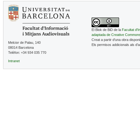
El Blok de BiD de la
Facultat d'I
adaptada de Creative Common
Creat a partir d'una obra dispon
Melcior de Palau, 140
Els permisos addicionals als d'
08014 Barcelona
Telèfon: +34 934 035 770
Intranet