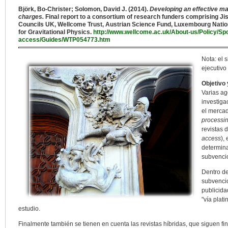
Björk, Bo-Christer; Solomon, David J. (2014).
Developing an effective ma
charges.
Final report to a consortium of research funders comprising J
Councils UK, Wellcome Trust, Austrian Science Fund, Luxembourg Natio
for Gravitational Physics.
http://www.wellcome.ac.uk/About-us/Policy/Spo
access/Guides/WTP054773.htm
Nota: el 
ejecutivo
Objetivo
Varias ag
investiga
el mercad
processi
revistas 
access
),
determina
subvenci
Dentro de
subvencio
publicida
"vía plat
estudio.
Finalmente también se tienen en cuenta las revistas híbridas, que siguen fi