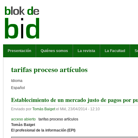
Pasar al contenido principal
MENÚ PRINCIPAL
Presentación
Quiénes somos
La revista
La Facultad
S
tarifas proceso artículos
Idioma
Español
Establecimiento de un mercado justo de pagos por pu
Enviado por
Tomàs Baiget
el
Mié, 23/04/2014 - 12:10
acceso abierto
tarifas proceso artículos
Tomàs Baiget
El profesional de la información (EPI)