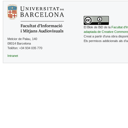
El Blok de BiD de la
Facultat d'I
adaptada de Creative Common
Creat a partir d'una obra dispon
Melcior de Palau, 140
Els permisos addicionals als d'
08014 Barcelona
Telèfon: +34 934 035 770
Intranet