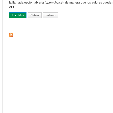
la llamada opción abierta (
open choice
), de manera que los autores pueden 
APC.
Leer Más
Sobre Establecimiento De Un Mercado Justo De Pagos Por Publica
Català
Italiano