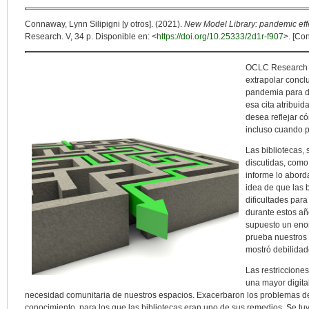
Connaway, Lynn Silipigni [y otros]. (2021).
New Model Library: pandemic effec
Research. V, 34 p. Disponible en: <
https://doi.org/10.25333/2d1r-f907
>. [Co
OCLC Research p
extrapolar concl
pandemia para d
esa cita atribuid
desea reflejar c
incluso cuando pa
Las bibliotecas, 
discutidas, como
informe lo abord
idea de que las 
dificultades par
durante estos añ
supuesto un enor
prueba nuestros 
mostró debilidade
Las restriccione
una mayor digita
necesidad comunitaria de nuestros espacios. Exacerbaron los problemas de
conocimiento, para los que las bibliotecas eran uno de sus remedios. Se tu