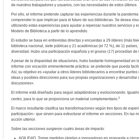
de nuestros trabajadores y usuarios, con las necesidades de estos últimos.
Por ello, el informe pretende capturar las experiencias durante la pandemia 
comprender lo que implican para el futuro de sus bibliotecas. Se desea visu
utilizando estas experiencias para ayudar a repensar nuestros servicios y e
Modelo de Biblioteca a partir de lo aprendido.
El estudio se basa en entrevistas directas y encuestas a 29
líderes
(más bien
biblioteca nacional, siete públicas y 21 académicas (el 72 %), de 11 países,
diversidad. Hubo una participación española y el grueso (17) procedían de
A pesar de la disparidad de situaciones, hubo bastante homogeneidad en las 
informe con vocación eminentemente práctica: se pretende que pueda facilitar
Así, su objetivo es «ayudar a otros líderes bibliotecarios a encontrar punto
ideas y posibles direcciones para sus propias organizaciones y desarrollar 
discusiones».
El informe está diseñado para seguir adaptándose y evolucionando. Igualmen
1
centro, para lo que se proporciona un material complementario.
El marco resultante clasifica las transformaciones según tres tipos de exper
participación– que sirven para estructurar el informe en secciones. En la
acción ulterior.
Sobre las secciones surgieron cuatro áreas de impacto:
AGILIDAD. Tomar medidas rápidas e innovadoras en respuesta a circun