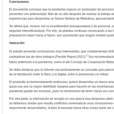
Conclusiones
El documento concluye que la pandemia supuso un acelerador de proces
presentes con anterioridad. Más de un año después de realizar el trabajo d
experiencias para desarrollar un Nuevo Modelo de Biblioteca, aprovechand
Se afirma que, incluso con la incertidumbre presupuestaria y de personal, 
seguirán intensificándose. Por ello, se plantea continuar convocando a las b
prepararnos mejor hacia el futuro, aun asumiendo que ningún modelo pued
Valoración
El estudio presenta conclusiones muy interesantes, que complementan (Inf
3
contradicen las de otros trabajos
(Freckle Report 2021)
.
Sus recomendacion
futuro anteriores a la pandemia, como el del Consejo de Cooperación Biblio
Se debe destacar que el informe usa profusamente un concepto que parecía
de la hibridación entre lo físico y lo digital, entre lo presencial y lo virtual.
El propósito es tremendamente ambicioso: quiere desarrollar un marco actu
quizá esa sea su mayor debilidad: basarse para hacerlo en las enseñanzas
pandemia puede ser excesivo, pues no terminamos de tener claras sus co
Por otra parte, la información se recogió en una época muy temprana (abril a 
no debemos olvidar que resulta conflictivo universalizar unas conclusiones
mayormente desarrollados, si bien el trasvase hacia otras zonas suele ser 