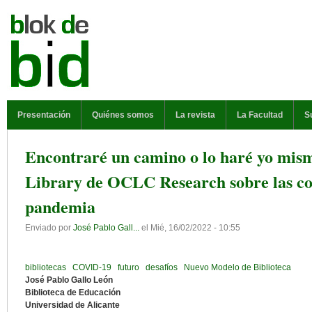
Pasar al contenido principal
MENÚ PRINCIPAL
Presentación
Quiénes somos
La revista
La Facultad
S
Encontraré un camino o lo haré yo mis
Library de OCLC Research sobre las co
pandemia
Enviado por
José Pablo Gall...
el
Mié, 16/02/2022 - 10:55
bibliotecas
COVID-19
futuro
desafíos
Nuevo Modelo de Biblioteca
José Pablo Gallo León
Biblioteca de Educación
Universidad de Alicante