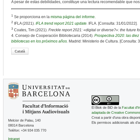
A pesar de estas debilidades, constituye una lectura recomendable que nos
1
Se proporciona en la
misma página del informe
.
2
IFLA (2021).
IFLA trend report 2021 update
.
IFLA. [Consulta: 31/01/2022].
3
Coates, Tim (2021).
Freckle report 2021: «digital or diverse?»: the future for
4. Consejo de Cooperación Bibliotecaria (2014).
Prospectiva 2020: las die
bibliotecas en los próximos años
.
Madrid: Ministerio de Cultura. [Consulta: 
Català
El Blok de BiD de la
Facultat d'I
adaptada de Creative Common
Creat a partir d'una obra dispon
Melcior de Palau, 140
Els permisos addicionals als d'
08014 Barcelona
Telèfon: +34 934 035 770
Intranet