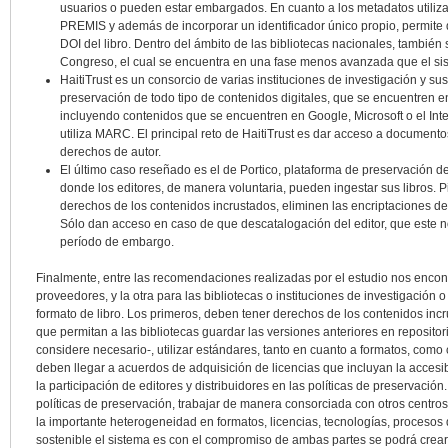
usuarios o pueden estar embargados. En cuanto a los metadatos utiliz
PREMIS y además de incorporar un identificador único propio, permite qu
DOI del libro. Dentro del ámbito de las bibliotecas nacionales, también 
Congreso, el cual se encuentra en una fase menos avanzada que el sis
HaitiTrust es un consorcio de varias instituciones de investigación y su
preservación de todo tipo de contenidos digitales, que se encuentren en
incluyendo contenidos que se encuentren en Google, Microsoft o el Inte
utiliza MARC. El principal reto de HaitiTrust es dar acceso a documen
derechos de autor.
El último caso reseñado es el de Portico, plataforma de preservación 
donde los editores, de manera voluntaria, pueden ingestar sus libros. Pi
derechos de los contenidos incrustados, eliminen las encriptaciones 
Sólo dan acceso en caso de que descatalogación del editor, que este no
período de embargo.
Finalmente, entre las recomendaciones realizadas por el estudio nos encont
proveedores, y la otra para las bibliotecas o instituciones de investigació
formato de libro. Los primeros, deben tener derechos de los contenidos inc
que permitan a las bibliotecas guardar las versiones anteriores en reposit
considere necesario-, utilizar estándares, tanto en cuanto a formatos, com
deben llegar a acuerdos de adquisición de licencias que incluyan la accesib
la participación de editores y distribuidores en las políticas de preservació
políticas de preservación, trabajar de manera consorciada con otros centr
la importante heterogeneidad en formatos, licencias, tecnologías, procesos
sostenible el sistema es con el compromiso de ambas partes se podrá crear