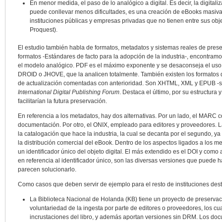
En menor medida, el paso de lo analógico a digital. Es decir, la digitali
puede conllevar menos dificultades, es una creación de eBooks masiva
instituciones públicas y empresas privadas que no tienen entre sus obje
Proquest).
El estudio también habla de formatos, metadatos y sistemas reales de prese
formatos -Estándares de facto para la adopción de la industria-, encontramo
el modelo analógico. PDF es el máximo exponente y se desaconseja el uso d
DROID o JHOVE, que la analicen totalmente. También existen los formatos
de actualización comentadas con anterioridad. Son XHTML, XML y EPUB -se 
International Digital Publishing Forum
. Destaca el último, por su estructura 
facilitarían la futura preservación.
En referencia a los metadatos, hay dos alternativas. Por un lado, el MARC c
documentación. Por otro, el ONIX, empleado para editores y proveedores. L
la catalogación que hace la industria, la cual se decanta por el segundo, 
la distribución comercial del eBook. Dentro de los aspectos ligados a los me
un identificador único del objeto digital. El más extendido es el DOI y como a
en referencia al identificador único, son las diversas versiones que puede 
parecen solucionarlo.
Como casos que deben servir de ejemplo para el resto de instituciones de
La Biblioteca Nacional de Holanda (KB) tiene un proyecto de preservaci
voluntariedad de la ingesta por parte de editores o proveedores, los cu
incrustaciones del libro, y además aportan versiones sin DRM. Los do