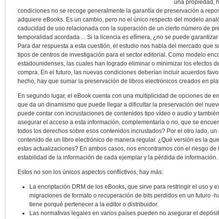
una propiedad, h
condiciones no se recoge generalmente la garantía de preservación a reposit
adquiere eBooks. Es un cambio, pero no el único respecto del modelo analóg
caducidad de uso relacionada con la superación de un cierto número de p
temporalidad acordada ... Si la licencia es efímera, ¿no se puede garantizar
Para dar respuesta a esta cuestión, el estudio nos habla del mercado que su
tipos de centros de investigación para el sector editorial. Como modelo enc
estadounidenses, las cuales han logrado eliminar o minimizar los efectos d
compra. En el futuro, las nuevas condiciones deberían incluir acuerdos fav
hecho, hay que sumar la preservación de libros electrónicos creados en pl
En segundo lugar, el eBook cuenta con una multiplicidad de opciones de en
que da un dinamismo que puede llegar a dificultar la preservación del nuevo
puede contar con incrustaciones de contenidos tipo vídeo o audio y tambié
asegurar el acceso a esta información, complementaria o no, que se encuentr
todos los derechos sobre esos contenidos incrustados? Por el otro lado, un 
contenido de un libro electrónico de manera regular. ¿Qué versión es la q
estas actualizaciones? En ambos casos, nos encontramos con el riesgo de la 
estabilidad de la información de cada ejemplar y la pérdida de información.
Estos no son los únicos aspectos conflictivos, hay más:
La encriptación DRM de los eBooks, que sirve para restringir el uso y 
migraciones de formato o recuperación de bits perdidos en un futuro -h
tiene porqué pertenecer a la editor o distribuidor.
Las normativas legales en varios países pueden no asegurar el depósito