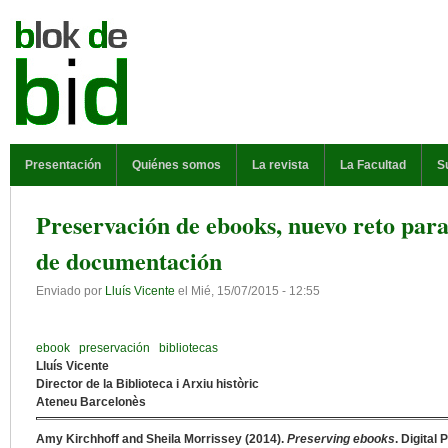
Pasar al contenido principal
MENÚ PRINCIPAL
Presentación
Quiénes somos
La revista
La Facultad
S
Preservación de ebooks, nuevo reto para 
de documentación
Enviado por
Lluís Vicente
el
Mié, 15/07/2015 - 12:55
ebook
preservación
bibliotecas
Lluís Vicente
Director de la Biblioteca i Arxiu històric
Ateneu Barcelonès
Amy Kirchhoff and Sheila Morrissey (2014).
Preserving ebooks
. Digital