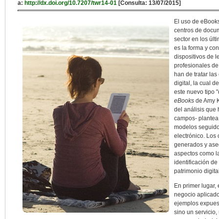
a:
http://dx.doi.org/10.7207/twr14-01
[Consulta: 13/07/2015]
El uso de eBooks 
centros de docum
sector en los úl
es la forma y co
dispositivos de l
profesionales de
han de tratar la
digital, la cual d
este nuevo tipo "
eBooks
de Amy Ki
del análisis que
campos- plantea 
modelos seguidos
electrónico. Los 
generados y aseg
aspectos como la 
identificación de
patrimonio digit
En primer lugar,
negocio aplicado 
ejemplos expuest
sino un servicio