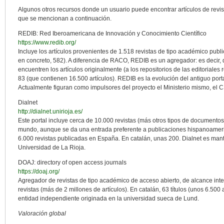
Algunos otros recursos donde un usuario puede encontrar artículos de revis
que se mencionan a continuación.
REDIB: Red Iberoamericana de Innovación y Conocimiento Científico
https://www.redib.org/
Incluye los artículos provenientes de 1.518 revistas de tipo académico pu
en concreto, 582). A diferencia de RACO, REDIB es un agregador: es decir, 
encuentren los artículos originalmente (a los repositorios de las editoriales 
83 (que contienen 16.500 artículos). REDIB es la evolución del antiguo porta
Actualmente figuran como impulsores del proyecto el Ministerio mismo, el C
Dialnet
http://dialnet.unirioja.es/
Este portal incluye cerca de 10.000 revistas (más otros tipos de documento
mundo, aunque se da una entrada preferente a publicaciones hispanoame
6.000 revistas publicadas en España. En catalán, unas 200. Dialnet es ma
Universidad de La Rioja.
DOAJ: directory of open access journals
https://doaj.org/
Agregador de revistas de tipo académico de acceso abierto, de alcance inter
revistas (más de 2 millones de artículos). En catalán, 63 títulos (unos 6.500
entidad independiente originada en la universidad sueca de Lund.
Valoración global