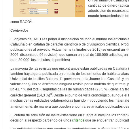
Universitaris de Cataluny
cantidad de dinero (aplic
adquisición de recursos p
mundo herramientas infor
2
como RACO
.
Contenidos
El objetivo de RACO es poner a disposición de todo el mundo los artículos a
Cataluña o en catalán de carácter científico o de divulgación científica. P
publicaciones al proyecto. Actualmente (a finales de 2015) se encuentran 4
2006, disponía de 96 revistes), que suman un total de 180.000 artículos, un
eran 30.000, los artículos disponibles).
La mayoría de las revistas que encontramos están publicadas en Cataluña (e
también hay alguna publicada en el resto de los territorios de habla catala
Universitat de les Illes Balears, 11 provienen de la Jaume I de Castelló, y
valencianos). No se discrimina ninguna revista por la materia de que trate,
un 41,7 % del total), seguidas de las de humanidades (23,5 %), ciencia y te
3
carácter general (14,3 %)
. Desde el punto de vista cronológico, aunque el 
muchas de las entidades colaboradoras han ido introduciendo los material
anteriormente, de manera que pueden encontrarse artículos publicados des
El criterio de admisión de las revistas tiene en cuenta el nivel de los conte
decisión al respecto partiendo de unos
criterios
que se encuentran publica