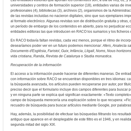
Las entidades editoras que aportan los contenidos son, a día de hoy, 82, y s
universidades y centros de formación superior (18), entidades varias de inv
profesionales (4), bibliotecas (3), archivos (2), organismos de la Administra
de las revistas incluidas no nacieron digitales, sino que sus ejemplares i
al formato electrónico. Algunas revistas son de distribución gratuita y otra
un período de embargo de los contenidos en abierto, para no perjudicar ec
entidades editoras las que introducen en RACO los sumarios y los ficheros co
En RACO todavía faltan revistas, cada vez menos, porque el ritmo de incorpo
desearíamos poder ver en un futuro podemos mencionar:
Afers
,
Analecta sa
Documents d'Església
,
Faristol
,
Guix
,
Infància
,
Lligall
,
Noms
,
Nous horitzons
vida cristiana
,
Randa
,
Revista de Catalunya
o
Studia monastica
.
Recuperación de la información
El acceso a la información puede hacerse de diferentes maneras. De entrada,
con información sobre RACO se encuentran disponibles en tres idiomas: cat
la búsqueda avanzada, los artículos pueden recuperarse por autor, por título
preciso decir que el formulario incluye dos campos diferentes para buscar pa
y en ninguna parte se explica qué significan exactamente: «Texto completo»
campo de búsqueda merecería una explicación sobre lo que recupera: «Fic
recuadro de búsqueda para buscar artículos mediante Google, por palabras
Hay, además, la posibilidad de efectuar las búsquedas filtrando los resulta
antiguo que aparece en el desplegable de este filtro es el 1946, y en reali
segunda mitad del siglo XIX.