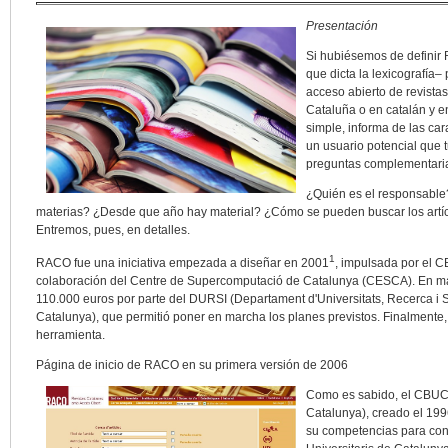
Presentación
Si hubiésemos de definir
que dicta la lexicografía‒
acceso abierto de revistas 
Cataluña o en catalán y e
simple, informa de las car
un usuario potencial que t
preguntas complementari
¿Quién es el responsable
materias? ¿Desde que año hay material? ¿Cómo se pueden buscar los artíc
Entremos, pues, en detalles.
1
RACO fue una iniciativa empezada a diseñar en 2001
, impulsada por el C
colaboración del Centre de Supercomputació de Catalunya (CESCA). En ma
110.000 euros por parte del DURSI (Departament d'Universitats, Recerca i So
Catalunya), que permitió poner en marcha los planes previstos. Finalment
herramienta.
Página de inicio de RACO en su primera versión de 2006
Como es sabido, el CBUC 
Catalunya), creado el 199
su competencias para con