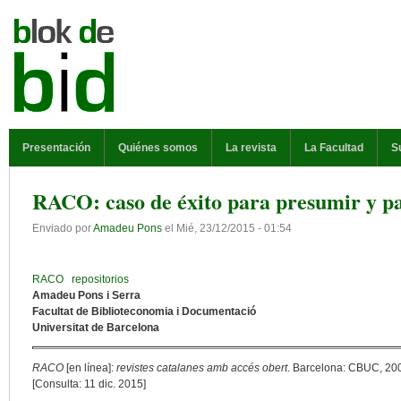
Pasar al contenido principal
MENÚ PRINCIPAL
Presentación
Quiénes somos
La revista
La Facultad
S
RACO: caso de éxito para presumir y p
Enviado por
Amadeu Pons
el
Mié, 23/12/2015 - 01:54
RACO
repositorios
Amadeu Pons i Serra
Facultat de Biblioteconomia i Documentació
Universitat de Barcelona
RACO
[en línea]:
revistes catalanes amb accés obert
. Barcelona: CBUC, 200
[Consulta: 11 dic. 2015]