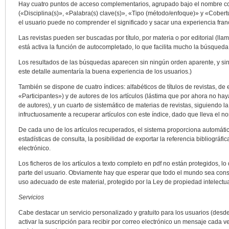
Hay cuatro puntos de acceso complementarios, agrupado bajo el nombre 
(«Disciplina(s)», «Palabra(s) clave(s)», «Tipo (método/enfoque)» y «Cober
el usuario puede no comprender el significado y sacar una experiencia fr
Las revistas pueden ser buscadas por título, por materia o por editorial (lla
está activa la función de autocompletado, lo que facilita mucho la búsqued
Los resultados de las búsquedas aparecen sin ningún orden aparente, y sin 
este detalle aumentaría la buena experiencia de los usuarios.)
También se dispone de cuatro índices: alfabéticos de títulos de revistas, de
«Participantes») y de autores de los artículos (lástima que por ahora no ha
de autores), y un cuarto de sistemático de materias de revistas, siguiendo la
infructuosamente a recuperar artículos con este índice, dado que lleva el n
De cada uno de los artículos recuperados, el sistema proporciona automátic
estadísticas de consulta, la posibilidad de exportar la referencia bibliográfi
electrónico.
Los ficheros de los artículos a texto completo en pdf no están protegidos, lo
parte del usuario. Obviamente hay que esperar que todo el mundo sea consc
uso adecuado de este material, protegido por la Ley de propiedad intelectua
Servicios
Cabe destacar un servicio personalizado y gratuito para los usuarios (desde
activar la suscripción para recibir por correo electrónico un mensaje cada