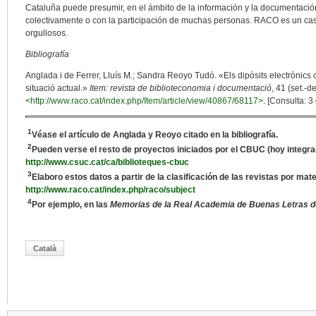
Cataluña puede presumir, en el ámbito de la información y la documentaci
colectivamente o con la participación de muchas personas. RACO es un cas
orgullosos.
Bibliografía
Anglada i de Ferrer, Lluís M.; Sandra Reoyo Tudó. «Els dipòsits electrònics c
situació actual.»
Item: revista de biblioteconomia i documentació
, 41 (set.-d
<
http://www.raco.cat/index.php/Item/article/view/40867/68117>
. [Consulta: 3
1
Véase el artículo de Anglada y Reoyo citado en la bibliografía.
2
Pueden verse el resto de proyectos iniciados por el CBUC (hoy integra
http://www.csuc.cat/ca/biblioteques-cbuc
3
Elaboro estos datos a partir de la clasificación de las revistas por m
http://www.raco.cat/index.php/raco/subject
4
Por ejemplo, en las
Memorias de la Real Academia de Buenas Letras d
Català