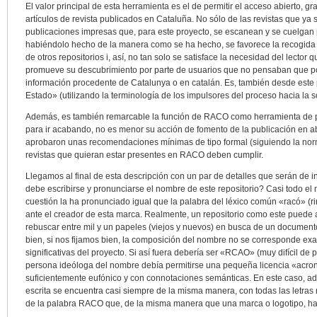
El valor principal de esta herramienta es el de permitir el acceso abierto, gra
artículos de revista publicados en Cataluña. No sólo de las revistas que ya 
publicaciones impresas que, para este proyecto, se escanean y se cuelgan p
habiéndolo hecho de la manera como se ha hecho, se favorece la recogida y 
de otros repositorios i, así, no tan solo se satisface la necesidad del lector
promueve su descubrimiento por parte de usuarios que no pensaban que po
información procedente de Catalunya o en catalán. Es, también desde este p
Estado» (utilizando la terminología de los impulsores del proceso hacia la 
Además, es también remarcable la función de RACO como herramienta de p
para ir acabando, no es menor su acción de fomento de la publicación en a
aprobaron unas recomendaciones mínimas de tipo formal (siguiendo la norm
revistas que quieran estar presentes en RACO deben cumplir.
Llegamos al final de esta descripción con un par de detalles que serán de
debe escribirse y pronunciarse el nombre de este repositorio? Casi todo el
cuestión la ha pronunciado igual que la palabra del léxico común «racó» (r
ante el creador de esta marca. Realmente, un repositorio como este puede 
rebuscar entre mil y un papeles (viejos y nuevos) en busca de un documen
bien, si nos fijamos bien, la composición del nombre no se corresponde exa
significativas del proyecto. Si así fuera debería ser «RCAO» (muy difícil de
persona ideóloga del nombre debía permitirse una pequeña licencia «acron
suficientemente eufónico y con connotaciones semánticas. En este caso, ad
escrita se encuentra casi siempre de la misma manera, con todas las letras
de la palabra RACO que, de la misma manera que una marca o logotipo, ha