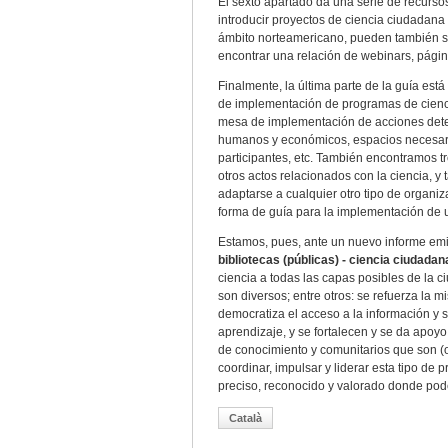
El sexto apartado da una serie de recursos
introducir proyectos de ciencia ciudadana 
ámbito norteamericano, pueden también se
encontrar una relación de webinars, página
Finalmente, la última parte de la guía est
de implementación de programas de cienci
mesa de implementación de acciones deter
humanos y económicos, espacios necesarios,
participantes, etc. También encontramos tr
otros actos relacionados con la ciencia, 
adaptarse a cualquier otro tipo de organi
forma de guía para la implementación de
Estamos, pues, ante un nuevo informe emi
bibliotecas (públicas) - ciencia ciudadan
ciencia a todas las capas posibles de la c
son diversos; entre otros: se refuerza la m
democratiza el acceso a la información y 
aprendizaje, y se fortalecen y se da apoy
de conocimiento y comunitarios que son (o 
coordinar, impulsar y liderar esta tipo de
preciso, reconocido y valorado donde poder
Català