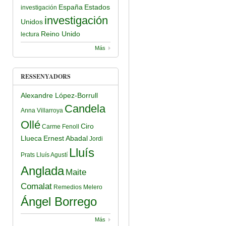
España
Estados
investigación
investigación
Unidos
Reino Unido
lectura
Más
RESSENYADORS
Alexandre López-Borrull
Candela
Anna Villarroya
Ollé
Ciro
Carme Fenoll
Llueca
Ernest Abadal
Jordi
Lluís
Prats
Lluís Agustí
Anglada
Maite
Comalat
Remedios Melero
Ángel Borrego
Más