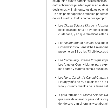
se apuntan cuatro características básicas:
datos obtenidos pueden ayudar en el desa
decisiones; y finalmente, los datos obten
En este primer apartado también podemos 
de los Estados Unidos como por ejemplo:
Los
Citizen Science Kits
de la Arizona
bibliotecas del área de Phoenix dispo
ciudadana, y en qué temáticas están 
Los
Neighborhood Science Kits
que i
Observations to Benefit the Environm
presente en 13 de las 73 bibliotecas d
Los
Community Science Kits
que impu
Los Angeles County Library para explo
los padres y madres como a sus hijos 
Los
North Carolina’s Candid Critters,
p
Library y más de 50 bibliotecas de la
vida y los movimientos de la fauna sal
Y para terminar, el
Citizen Science Da
que sirve de aparador para todos los
donde se crean sinergias y colaboraci