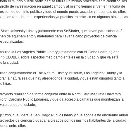
 todo el mundo puede participar; se utiliza un mismo procedimiento científico; los
rrollo de investigación en aquel campo y al mismo tiempo sirven en la toma de
idos son de dominio público y todo el mundo puede acceder y hacer uso de ellos.
encontrar diferentes experiencias ya puestas en práctica en algunas bibliotecas
 State University Library juntamente con SciStarter, que sirven para saber qué
nen de equipamiento y materiales para llevar a cabo proyectos de ciencia
especializadas;
mpulsa la Los Angeles Public Library juntamente con el Globe Learning and
ent (GLOBE), sobre aspectos medioambientales en la ciudad, y que ya está
e la ciudad;
lsan conjuntamente el The Natural History Museum, Los Angeles County y la
rar la naturaleza que hay alrededor de la ciudad, y que están dirigidos tanto a
e hijas;
royecto realizado de forma conjunta entre la North Carolina State University
 North Carolina Public Libraries, y que da acceso a cámaras que monitorizan la
vaje de todo el estado;
y Expo,
que lidera la San Diego Public Library y que acoge este encuentro anual
 proyectos de ciencia ciudadana creados por los mismos habitantes de la ciudad,
ones entre ellos.