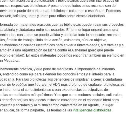
 de información para bibliotecarios y bibliotecarias que estén interesados en
en sus respectivas bibliotecas. A pesar de que todos estos recursos son del
rvir como punto de partida para bibliotecas catalanas o españolas. Podemos
s web, artículos, libros y libros para niños sobre ciencia ciudadana.
á formada por materiales prácticos que las bibliotecas pueden usar sus proyectos
a abierta y ciudadana entre sus usuarios. En primer lugar encontramos una
minadas, con la que se puede validar y controlar todo lo necesario: recursos
 ámbito de trabajo, título de la acción, asistentes, público objetivo,
es modelos de correos electrónicos para enviar a universidades, a festivales y a
y también a una organización de lucha contra el Alzheimer (pero que puede
zación o entidad). En estos materiales podemos encontrar también un ejemplo en
 un
Megathon.
nentemente práctico, y que pone de manifiesto la importancia del binomio
a,
entendido como eje para extender los conocimientos y el interés para la
iudadanía. Para las bibliotecas, los beneficios de impulsar la ciencia ciudadana
isión
de lo público
que figura en el ADN más profundo de cualquier biblioteca, se
se incrementa el conocimiento, se crean experiencias participativas de
o a las comunidades más próximas. Y es que como motores sociales, culturales,
deberían ser) las bibliotecas, estas se convierten en el escenario ideal para
 proyectos y acciones; y al mismo tiempo convertirse en un agente, un lugar
 aplicar, de forma palpable, las teorías de las
inteligencias distribuidas
.