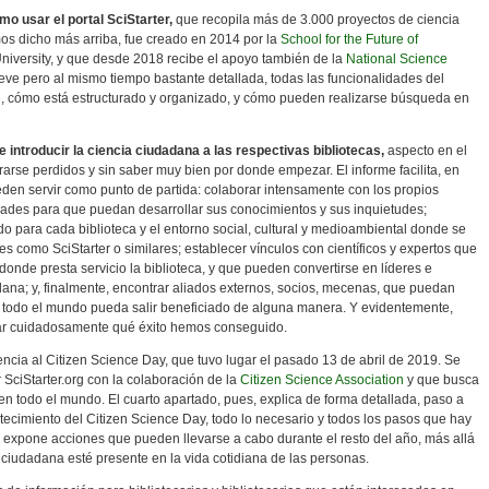
mo usar el portal SciStarter,
que recopila más de 3.000 proyectos de ciencia
s dicho más arriba, fue creado en 2014 por la
School for the Future of
 University, y que desde 2018 recibe el apoyo también de la
National Science
reve pero al mismo tiempo bastante detallada, todas las funcionalidades del
e, cómo está estructurado y organizado, y cómo pueden realizarse búsqueda en
 e introducir la ciencia ciudadana a las respectivas bibliotecas,
aspecto en el
rse perdidos y sin saber muy bien por donde empezar. El informe facilita, en
eden servir como punto de partida: colaborar intensamente con los propios
ades para que puedan desarrollar sus conocimientos y sus inquietudes;
o para cada biblioteca y el entorno social, cultural y medioambiental donde se
s como SciStarter o similares; establecer vínculos con científicos y expertos que
onde presta servicio la biblioteca, y que pueden convertirse en líderes e
ana; y, finalmente, encontrar aliados externos, socios, mecenas, que puedan
e todo el mundo pueda salir beneficiado de alguna manera. Y evidentemente,
uar cuidadosamente qué éxito hemos conseguido.
encia al Citizen Science Day, que tuvo lugar el pasado 13 de abril de 2019. Se
r SciStarter.org con la colaboración de la
Citizen Science Association
y que busca
en todo el mundo. El cuarto apartado, pues, explica de forma detallada, paso a
tecimiento del Citizen Science Day, todo lo necesario y todos los pasos que hay
do expone acciones que pueden llevarse a cabo durante el resto del año, más allá
 ciudadana esté presente en la vida cotidiana de las personas.