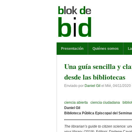
Pasar al contenido principal
MENÚ PRINCIPAL
Presentación
Quiénes somos
La
Una guía sencilla y cl
desde las bibliotecas
Enviado por
Daniel Gil
el
Mié, 04/11/2020 
ciencia abierta
ciencia ciudadana
bibli
Daniel Gil
Biblioteca Pública Episcopal del Seminar
The librarian’s guide to citizen science: 
your library.
(2019). Editors: Darlene Caval