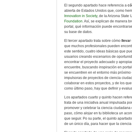
El segundo apartado hace referencia a
có
abierta de Estados Unidos que, como hemo
Innovation in Society
, de la Arizona State
Foundation
. Así, se explican de manera b
portal, qué información puede encontrars
su base de datos.
El tercer apartado trata sobre cómo
llevar
que muchos profesionales pueden encontra
este sentido, cuatro ideas básicas que pu
usuarios creando escenarios de oportunid
encontrar el proyecto adecuado y apropiad
encuentre, buscando inspiración en portale
se encuentren en el entorno más próximo d
impulsoras de proyectos de ciencia ciudad
colaborar en estos proyectos, y de los qu
como último paso, hay que definir y eval
Los apartados cuarto y quinto hacen refer
trata de una iniciativa anual impulsada po
promover y celebrar la ciencia ciudadana 
paso, cómo alojar en tu biblioteca un acon
que seguir. Po su parte, el quinto aparta
de un único día, para hacer que la ciencia