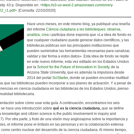
ity. 43 p. Disponible en: <
https://s3-us-west-2.amazonaws.com/orrery-
22_r1.pdf
>. [Consulta: 22/10/2020]
Hace unos meses, en este mismo blog, ya publiqué una reseña
del informe
Ciència ciutadana a les biblioteques: observa,
analitza, crea
i participa done exponía que «La idea de fondo es
que cualquier ciudadano puede generar datos científicos, y las
bibliotecas públicas son las principales instituciones que
pueden suministrar las herramientas necesarias para canalizar,
validar y dar forma a estos datos». Esta idea de fondo se repite
en este nuevo informe, esta vez editado en los Estados Unidos
por la
School for the Future of Innovation in Society
, de la
Arizona State University, que es además la impulsora desde
2014 del portal
SciStarter
, donde se pueden encontrar multitud
na que las bibliotecas pueden incorporar a sus planes de actuación. Y a pesar de
eriencias en ciencia ciudadana en las bibliotecas de los Estados Unidos, pienso
ealidad bibliotecaria.
entación sobre cómo usar esta guía. A continuación, encontramos los seis
, se hace una introducción sobre
qué es la ciencia ciudadana,
que se define
 knowledge and citizen science is the public involvement in inquiry and
7). Por otra parte, y fruto de una visión muy anglosajona sobre la importancia y
les, el informe pone el énfasis en las personas y en la colaboración extensa
so, como centro nuclear del desarrollo de la ciencia ciudadana. Al mismo tiempo,