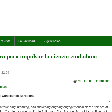
 revista
La Facultad
Sugerencias
ara para impulsar la ciencia ciudadana
- 22:59
Versión para impresión
otecas
i Conciliar de Barcelona
understanding, planning, and sustaining ongoing engagement in citizen science at
ier, Caroline Nickerson, Robin Salthouse, Dan Stanton. School for the Future of