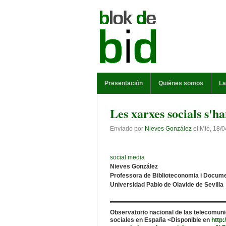
Pasar al contenido principal
MENÚ PRINCIPAL
Presentación
Quiénes somos
La
Les xarxes socials s'ha
Enviado por
Nieves González
el
Mié, 18/0
social media
Nieves González
Professora de Biblioteconomia i Docum
Universidad Pablo de Olavide de Sevilla
Observatorio nacional de las telecomunic
sociales en España <Disponible en
http: