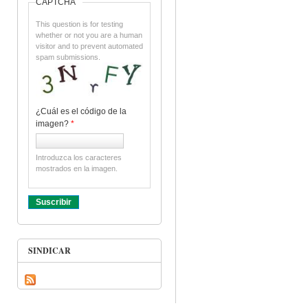
CAPTCHA
This question is for testing
whether or not you are a human
visitor and to prevent automated
spam submissions.
¿Cuál es el código de la
imagen?
*
Introduzca los caracteres
mostrados en la imagen.
SINDICAR