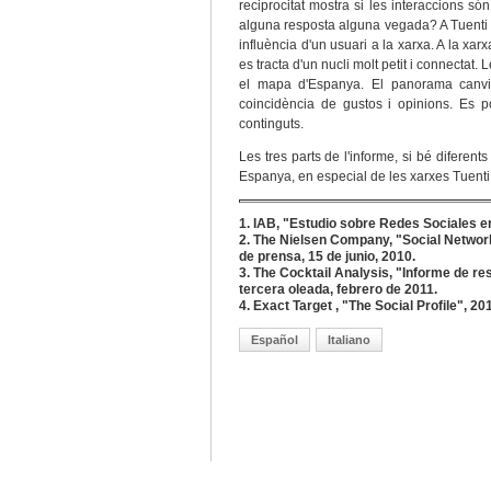
reciprocitat mostra si les interaccions só
alguna resposta alguna vegada? A Tuenti 
influència d'un usuari a la xarxa. A la xa
es tracta d'un nucli molt petit i connectat
el mapa d'Espanya. El panorama canvia
coincidència de gustos i opinions. Es p
continguts.
Les tres parts de l'informe, si bé diferen
Espanya, en especial de les xarxes Tuent
1. IAB, "Estudio sobre Redes Sociales en
2. The Nielsen Company, "Social Network
de prensa, 15 de junio, 2010.
3. The Cocktail Analysis, "Informe de r
tercera oleada, febrero de 2011.
4. Exact Target , "The Social Profile", 20
Español
Italiano