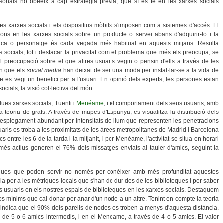
rsonals no obeeix a cap estratègia prèvia, que sí es té en les xarxes socials
 les xarxes socials i els dispositius mòbils s'imposen com a sistemes d'accés. El
nions en les xarxes socials sobre un producte o servei abans d'adquirir-lo i la
marca o personatge és cada vegada més habitual en aquests mitjans. Resulta
es socials, tot i destacar la privacitat com el problema que més els preocupa, se
l preocupació sobre el que altres usuaris vegin o pensin d'ells a través de les
èn que els
social media
han deixat de ser una moda per instal·lar-se a la vida de
 es vegi un benefici per a l'usuari. En opinió dels experts, les persones estan
cials, la visió col·lectiva del món.
 dues xarxes socials, Tuenti i
Menéame
, i el comportament dels seus usuaris, amb
 la teoria de grafs. A través de mapes d'Espanya, es visualitza la distribució dels
esplegament abundant per intensitats de llum que representen les penetracions
suaris es troba a les proximitats de les àrees metropolitanes de Madrid i Barcelona
ics entre les 6 de la tarda i la mitjanit, i per Menéame, l'activitat se situa en horari
 més actius generen el 76% dels missatges enviats al tauler d'amics, seguint la
triques que poden servir no només per conèixer amb més profunditat aquestes
a per a les mètriques locals que s'han de dur des de les biblioteques i per saber
usuaris en els nostres espais de biblioteques en les xarxes socials. Destaquem
s mínims que cal donar per anar d'un node a un altre. Tenint en compte la teoria
0 indica que el 90% dels parells de nodes es troben a menys d'aquesta distància.
s de 5 o 6 amics intermedis, i en el Menéame, a través de 4 o 5 amics. El valor