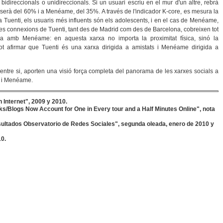
n bidireccionals o unidireccionals. Si un usuari escriu en el mur d'un altre, rebrà
serà del 60% i a Menéame, del 35%. A través de l'indicador K-core, es mesura la
rxa Tuenti, els usuaris més influents són els adolescents, i en el cas de Menéame,
. Les connexions de Tuenti, tant des de Madrid com des de Barcelona, ​​cobreixen tot
 amb Menéame: en aquesta xarxa no importa la proximitat física, sinó la
ot afirmar que Tuenti és una xarxa dirigida a amistats i Menéame dirigida a
ts entre si, aporten una visió força completa del panorama de les xarxes socials a
i i Menéame.
 Internet", 2009 y 2010.
s/Blogs Now Account for One in Every tour and a Half Minutes Online", nota
esultados Observatorio de Redes Sociales", segunda oleada, enero de 2010 y
10.