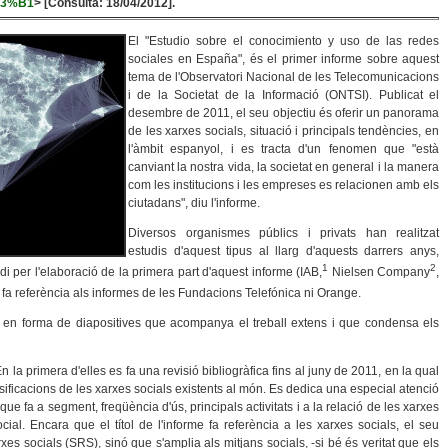
%C3%B1
> [Consulta: 18/04/2012].
El "Estudio sobre el conocimiento y uso de las redes
sociales en España", és el primer informe sobre aquest
tema de l'Observatori Nacional de les Telecomunicacions
i de la Societat de la Informació (ONTSI). Publicat el
desembre de 2011, el seu objectiu és oferir un panorama
de les xarxes socials, situació i principals tendències, en
l'àmbit espanyol, i es tracta d'un fenomen que "està
canviant la nostra vida, la societat en general i la manera
com les institucions i les empreses es relacionen amb els
ciutadans", diu l'informe.
Diversos organismes públics i privats han realitzat
estudis d'aquest tipus al llarg d'aquests darrers anys,
1
2
di per l'elaboració de la primera part d'aquest informe (IAB,
Nielsen Company
,
s fa referència als informes de les Fundacions Telefónica ni Orange.
um en forma de diapositives que acompanya el treball extens i que condensa els
En la primera d'elles es fa una revisió bibliogràfica fins al juny de 2011, en la qual
sificacions de les xarxes socials existents al món. Es dedica una especial atenció
ue fa a segment, freqüència d'ús, principals activitats i a la relació de les xarxes
ial. Encara que el títol de l'informe fa referència a les xarxes socials, el seu
xes socials (SRS), sinó que s'amplia als mitjans socials, -si bé és veritat que els