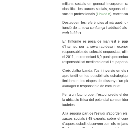
mitjans socials en general incorporen ca
classifica les xarxes socials, segons el
socials professionals (
LinkedIn
), xarxes s
Destaquem les referències al màrqueting e
funció de la seva confiança i addicció als
web ladder
).
En l'informe es posa de manifest el pap
d'Internet, per la seva rapidesa i econo
responsables de selecció enquestats, util
el 2011, incrementant 6,9 punts percentu
responsabilitat mediambiental i el paper 
Creix d'altra banda, l'ús i inversió en e
aprofundit en les possibilitats estratègi
tímidament les etapes del disseny d'un pl
manager
o responsable de comunitat.
Per a un futur proper, l'estudi prediu el 
la ubicació física del potencial consumidor,
tauletes.
A la segona part de l'estudi s'aborden els
xarxes socials i 48 experts, sobre el co
d'aquest estudi, observem com els mitjans 