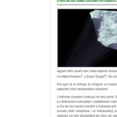
y-uso-de-las-redes-sociales-en-espa
alguns dels quals han estat objecte d'estu
3
4
Cocktail Analysis
, o Exact Target
). No e
Pel que fa el format, és d'agrair el res
aspectes més destacables d'aquest.
L'informe complet s'articula en tres parts. 
es defineixen conceptes i estableixen clas
a l'ús de les xarxes socials a Espanya pel q
socials amb l'empresa i el màrqueting soc
objectiu no són únicament els llocs de xar