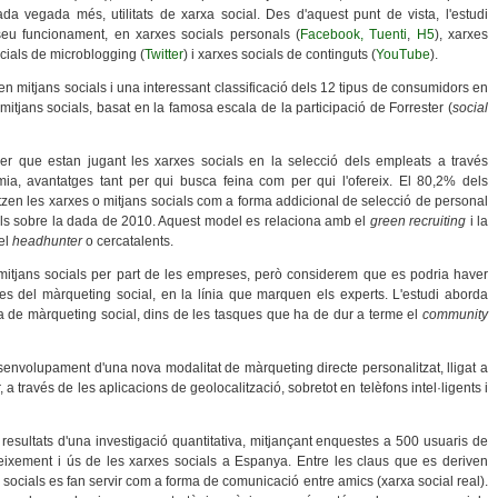
da vegada més, utilitats de xarxa social. Des d'aquest punt de vista, l'estudi
 seu funcionament, en xarxes socials personals (
Facebook,
Tuenti
,
H5
), xarxes
ocials de microblogging (
Twitter
) i xarxes socials de continguts (
YouTube
).
n mitjans socials i una interessant classificació dels 12 tipus de consumidors en
 mitjans socials, basat en la famosa escala de la participació de Forrester (
social
er que estan jugant les xarxes socials en la selecció dels empleats a través
mia, avantatges tant per qui busca feina com per qui l'ofereix. El 80,2% dels
itzen les xarxes o mitjans socials com a forma addicional de selecció de personal
als sobre la dada de 2010. Aquest model es relaciona amb el
green recruiting
i la
del
headhunter
o cercatalents.
ls mitjans socials per part de les empreses, però considerem que es podria haver
ques del màrqueting social, en la línia que marquen els experts. L'estudi aborda
a de màrqueting social, dins de les tasques que ha de dur a terme el
community
desenvolupament d'una nova modalitat de màrqueting directe personalitzat, lligat a
 a través de les aplicacions de geolocalització, sobretot en telèfons intel·ligents i
 resultats d'una investigació quantitativa, mitjançant enquestes a 500 usuaris de
neixement i ús de les xarxes socials a Espanya. Entre les claus que es deriven
socials es fan servir com a forma de comunicació entre amics (xarxa social real).