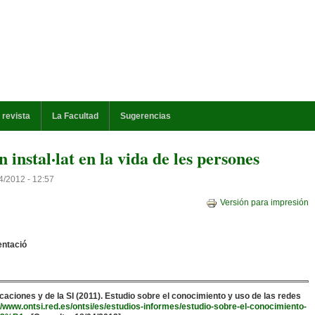
 revista
La Facultad
Sugerencias
n instal·lat en la vida de les persones
4/2012 - 12:57
Versión para impresión
entació
aciones y de la SI (2011). Estudio sobre el conocimiento y uso de las redes
//www.ontsi.red.es/ontsi/es/estudios-informes/estudio-sobre-el-conocimiento-