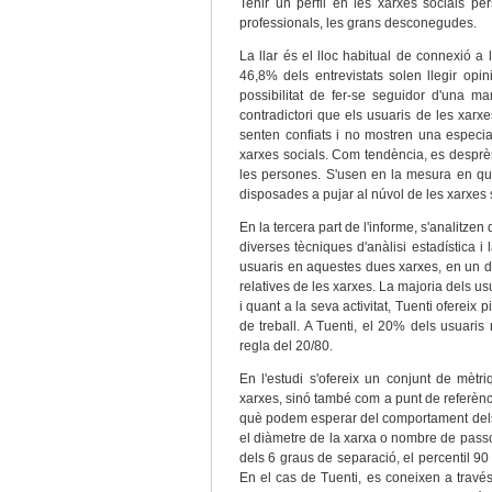
Tenir un perfil en les xarxes socials pe
professionals, les grans desconegudes.
La llar és el lloc habitual de connexió a
46,8% dels entrevistats solen llegir opi
possibilitat de fer-se seguidor d'una 
contradictori que els usuaris de les xarx
senten confiats i no mostren una especia
xarxes socials. Com tendència, es despr
les persones. S'usen en la mesura en que
disposades a pujar al núvol de les xarxes so
En la tercera part de l'informe, s'analitzen
diverses tècniques d'anàlisi estadística i
usuaris en aquestes dues xarxes, en un d
relatives de les xarxes. La majoria dels u
i quant a la seva activitat, Tuenti ofereix p
de treball. A Tuenti, el 20% dels usuaris
regla del 20/80.
En l'estudi s'ofereix un conjunt de mè
xarxes, sinó també com a punt de referènci
què podem esperar del comportament dels 
el diàmetre de la xarxa o nombre de passo
dels 6 graus de separació, el percentil 9
En el cas de Tuenti, es coneixen a travé