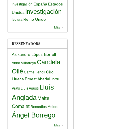
España
Estados
investigación
investigación
Unidos
Reino Unido
lectura
Más
RESSENYADORS
Alexandre López-Borrull
Candela
Anna Villarroya
Ollé
Ciro
Carme Fenoll
Llueca
Ernest Abadal
Jordi
Lluís
Prats
Lluís Agustí
Anglada
Maite
Comalat
Remedios Melero
Ángel Borrego
Más