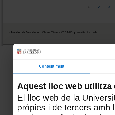
Pàgines
1
2
3
Universitat de Barcelona
Oficina Tècnica CEEA-UB
ceea@ccit.ub.edu
Consentiment
Aquest lloc web utilitza
El lloc web de la Universi
pròpies i de tercers amb la