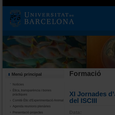
Formació
Menú principal
Notícies
Ètica, transparència i bones
XI Jornades d’
pràctiques
del ISCIII
Comitè Ètic d'Experimentació Animal
Agenda reunions plenàries
Data:
Presentació projectes