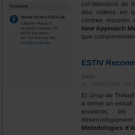
col·laboració de 
Contacte
deu vídeos en qu
Oficina Tècnica CEEA-UB
centres mostren 
C/Baldiri i Reixac 2
New Approach Me
2a planta, Despatx 230
08028 Barcelona
que complementen o
Tel. +34 934 034 786
ceea@ccit.ub.edu
ESTIV Recom
Data:
dj., 09/07/2026 - 08:
El Grup de Trebal
a terme un estudi 
existents, els
desenvolupament
Metodologies d’