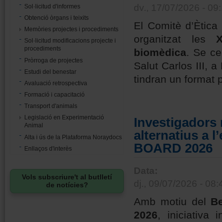
dv., 17/07/2026 - 09
Sol·licitud d'informes
Obtenció òrgans i teixits
El Comitè d’Ètica 
Memòries projectes i procediments
organitzat les
Sol·licitud modificacions projecte i
procediments
biomèdica
. Se ce
Pròrroga de projectes
Salut Carlos III, a
Estudi del benestar
tindran un format 
Avaluació retrospectiva
Formació i capacitació
Transport d'animals
Legislació en Experimentació
Investigadors
Animal
alternatius a 
Alta i ús de la Plataforma Noraydocs
BOARD 2026
Enllaços d'interès
Data:
Vols subscriure't al butlletí
dj., 09/07/2026 - 08:
de notícies?
Amb motiu del
B
2026
, iniciativa