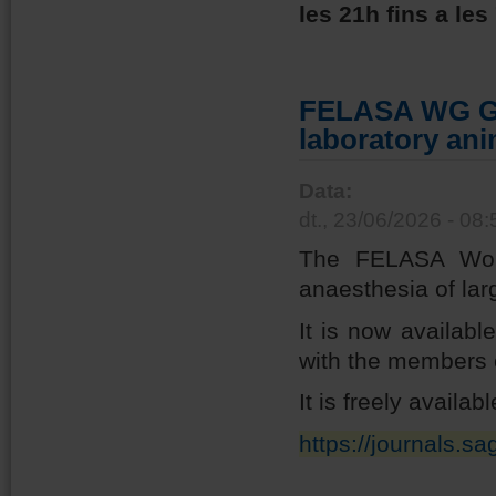
les 21h fins a les
FELASA WG Gui
laboratory ani
Data:
dt., 23/06/2026 - 08:
The FELASA Work
anaesthesia of lar
It is now availabl
with the members o
It is freely availab
https://journals.