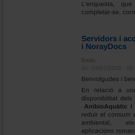
L’enquesta, qu
completar-se, con
Servidors i ac
i NorayDocs
Data:
dv., 03/07/2026 - 08
Benvolgudes i ben
En relació a una
disponibilitat del
AnibioAquàtic 
reduir el consum e
ambiental, e
aplicacions roman