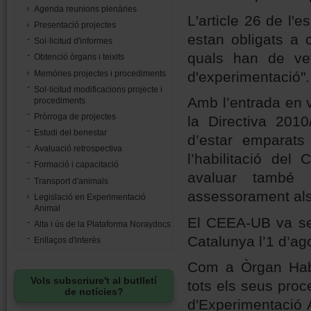
Agenda reunions plenàries
L'article 26 de l'
Presentació projectes
estan obligats a 
Sol·licitud d'informes
quals han de vet
Obtenció òrgans i teixits
Memòries projectes i procediments
d'experimentació".
Sol·licitud modificacions projecte i
Amb l’entrada en 
procediments
Pròrroga de projectes
la Directiva 201
Estudi del benestar
d’estar emparats
Avaluació retrospectiva
l’habilitació de
Formació i capacitació
avaluar també 
Transport d'animals
assessorament als
Legislació en Experimentació
Animal
El CEEA-UB va ser 
Alta i ús de la Plataforma Noraydocs
Catalunya l’1 d’ag
Enllaços d'interès
Com a Òrgan Habi
Vols subscriure't al butlletí
tots els seus proc
de notícies?
d'Experimentació 