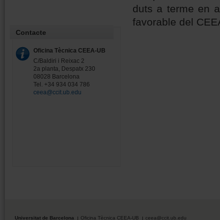
duts a terme en aq
favorable del CEE
Contacte
Oficina Tècnica CEEA-UB
C/Baldiri i Reixac 2
2a planta, Despatx 230
08028 Barcelona
Tel. +34 934 034 786
ceea@ccit.ub.edu
Universitat de Barcelona
Oficina Tècnica CEEA-UB
ceea@ccit.ub.edu