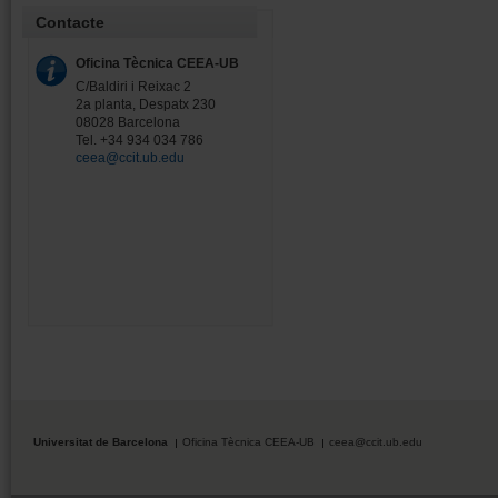
Contacte
Oficina Tècnica CEEA-UB
C/Baldiri i Reixac 2
2a planta, Despatx 230
08028 Barcelona
Tel. +34 934 034 786
ceea@ccit.ub.edu
Universitat de Barcelona
Oficina Tècnica CEEA-UB
ceea@ccit.ub.edu