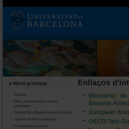
Enllaços d'in
Menú principal
Ministerio de
Notícies
Ètica, transparència i bones
Binestar Anima
pràctiques
European Anim
Comitè Ètic d'Experimentació Animal
Agenda reunions plenàries
OECD Test Gui
Presentació projectes