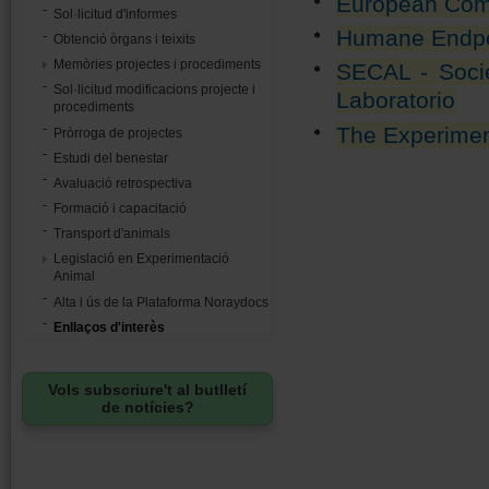
European Comm
Sol·licitud d'informes
Humane Endpo
Obtenció òrgans i teixits
Memòries projectes i procediments
SECAL - Socie
Sol·licitud modificacions projecte i
Laboratorio
procediments
The Experimen
Pròrroga de projectes
Estudi del benestar
Avaluació retrospectiva
Formació i capacitació
Transport d'animals
Legislació en Experimentació
Animal
Alta i ús de la Plataforma Noraydocs
Enllaços d'interès
Vols subscriure't al butlletí
de notícies?