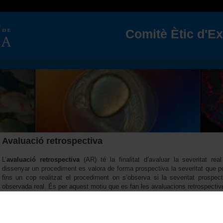
Vés al contingut
Comitè Ètic d'E
Avaluació retrospectiva
L’
avaluació retrospectiva
(AR) té la finalitat d’avaluar la severitat re
dissenyar un procediment es valora de forma prospectiva la severitat que po
fins un cop realitzat el procediment on s’observa si la severitat prospecti
observada real. És per aquest motiu que es fan les avaluacions retrospectiv
La
severitat d’un projecte
ve determinada pel grau de dolor, sofriment,
experimentar un sol animal de manera individual durant el procediment.