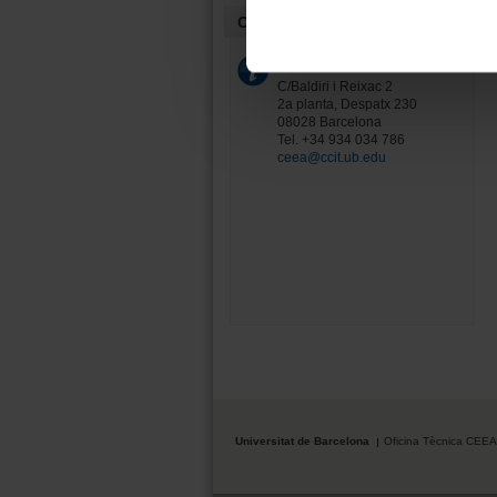
Contacte
Oficina Tècnica CEEA-UB
C/Baldiri i Reixac 2
2a planta, Despatx 230
08028 Barcelona
Tel. +34 934 034 786
ceea@ccit.ub.edu
Universitat de Barcelona
Oficina Tècnica CEE