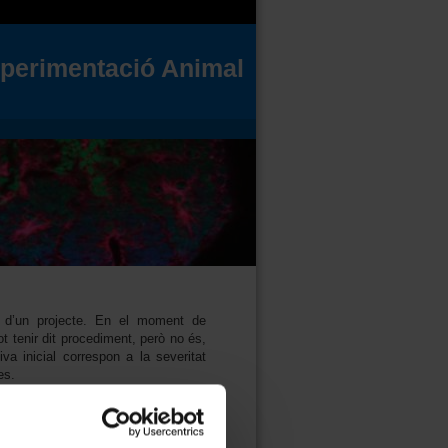
xperimentació Animal
al d’un projecte. En el moment de
t tenir dit procediment, però no és,
va inicial correspon a la severitat
es.
 angoixa o dany durador que pugui