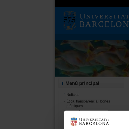
Menú principal
Notícies
Ètica, transparència i bones
pràctiques
Comitè Ètic d'Experimentació Animal
Agenda reunions plenàries
Presentació projectes