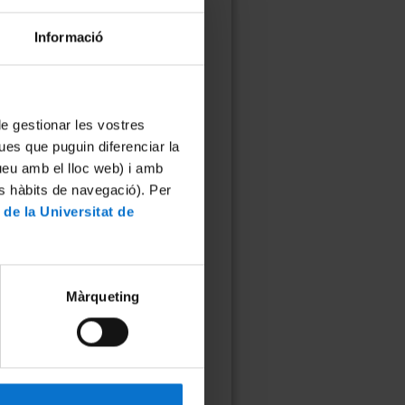
forme preceptiu del responsable del
ue l’integren, amb independència de
Informació
Òrgan Habilitat i en darrera instància
 de gestionar les vostres
ues que puguin diferenciar la
avaluacions.
tueu amb el lloc web) i amb
’Òrgan Competent.
es hàbits de navegació). Per
 de la Universitat de
 animals durant la realització del
Màrqueting