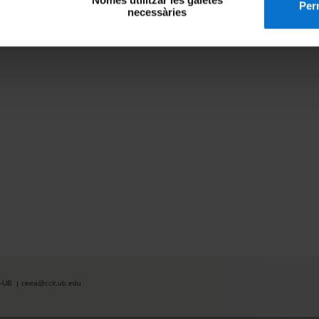
Perm
necessàries
A-UB
ceea@ccit.ub.edu