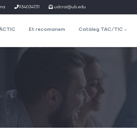
ona
934034731
udcrai@ub.edu
TÀCTIC
Et recomanem
Catàleg TAC/TIC