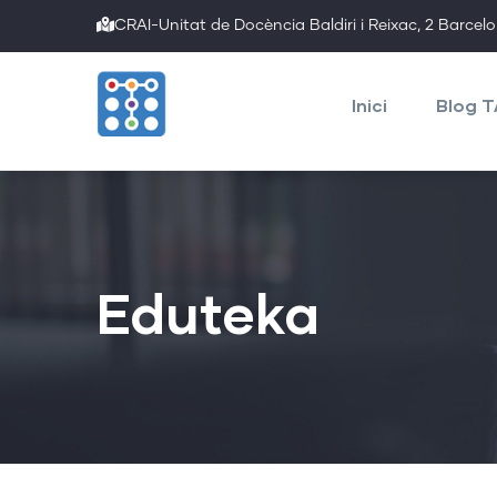
Skip
CRAI-Unitat de Docència Baldiri i Reixac, 2 Barcel
to
Main
main
navigation
Inici
Blog 
content
Eduteka