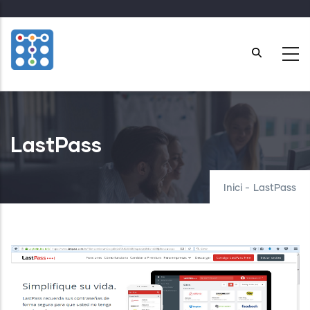
Skip
to
main
content
LastPass
Inici
-
LastPass