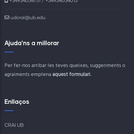
+34934034731 / +34934034013
udcrai@ub.edu
Ajuda'ns a millorar
Per fer-nos arribar les teves queixes, suggeriments o
agraïments emplena
aquest formulari
.
Enllaços
CRAI UB