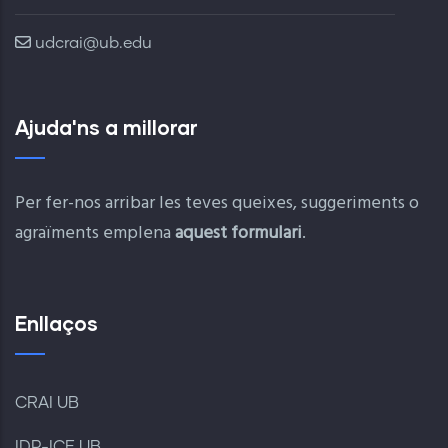
udcrai@ub.edu
Ajuda'ns a millorar
Per fer-nos arribar les teves queixes, suggeriments o
agraïments emplena
aquest formulari
.
Enllaços
CRAI UB
IDP-ICE UB