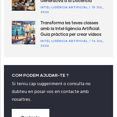
Generativa a la Docència
INTEL·LIGÈNCIA ARTIFICIAL
/
15 JUL,
2026
Transforma les teves classes
amb la Intel·ligència Artificial:
Guia pràctica per crear vídeos
INTEL·LIGÈNCIA ARTIFICIAL
/
14 JUL,
2026
COM PODEM AJUDAR-TE ?
Si teniu cap suggeriment o consulta no
dubteu en posar-vos en contacte amb
nosaltres.