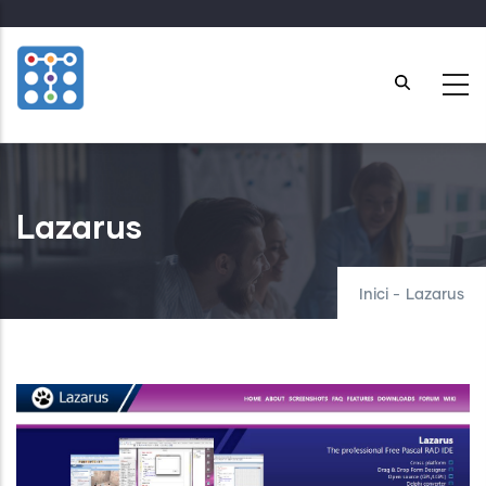
Skip
to
main
content
Lazarus
Inici
-
Lazarus