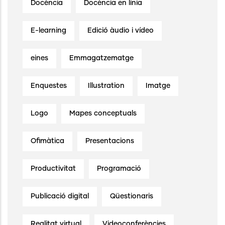
Docència
Docència en línia
E-learning
Edició àudio i vídeo
eines
Emmagatzematge
Enquestes
Illustration
Imatge
Logo
Mapes conceptuals
Ofimàtica
Presentacions
Productivitat
Programació
Publicació digital
Qüestionaris
Realitat virtual
Videoconferències