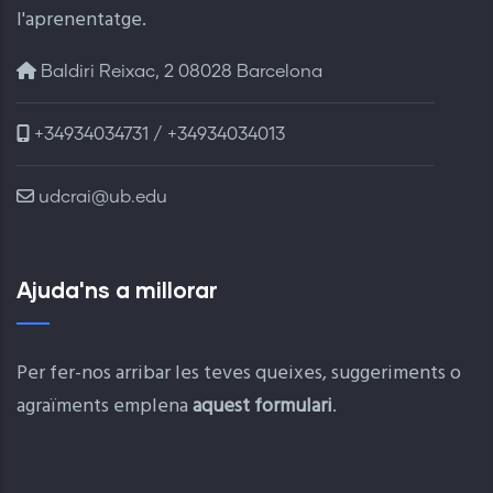
l'aprenentatge.
Baldiri Reixac, 2 08028 Barcelona
+34934034731 / +34934034013
udcrai@ub.edu
Ajuda'ns a millorar
Per fer-nos arribar les teves queixes, suggeriments o
agraïments emplena
aquest formulari
.