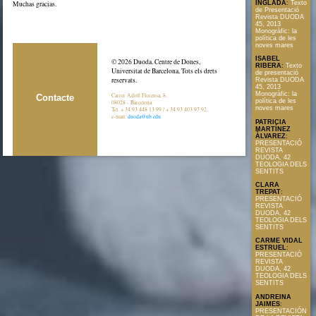
Muchas gracias.
INGLADA
:
Texto
de Presentació
Revista DUODA
45, 2013
Monogràfic: la
política de les
noves mares
ISABEL
© 2026 Duoda. Centre de Dones,
RIBERA
:
Texto
Universitat de Barcelona, Tots els drets
de presentació
reservats.
Revista DUODA
45, 2013
Monogràfic: la
Carrer Adolf Florensa, 8,
Contacte
política de les
08028 - Barcelona
noves mares
Tel. + 34 93 448 13 99 / + 34 93 403 97 92.
e-mail:
duoda@ub.edu
PATRICIA
MARTÍNEZ
ÀLVAREZ
:
PRESENTACIÓ
REVISTA
DUODA, 42
TEOLOGIA DELS
SENTITS
CLARA
TREPAT
:
PRESENTACIÓ
REVISTA
DUODA, 42
TEOLOGIA DELS
SENTITS
CARME VIDAL
ESTRUEL
:
PRESENTACIÓ
REVISTA
DUODA, 42
TEOLOGIA DELS
SENTITS
ANDREINA
JAIMES
:
PRESENTACIÓN