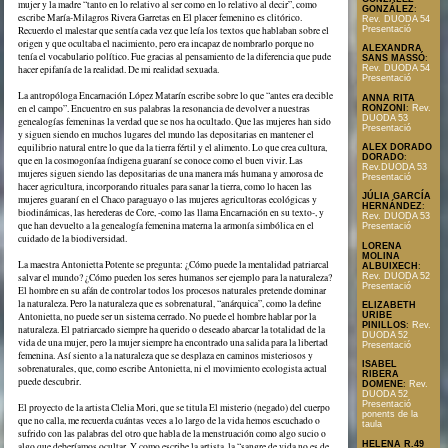
mujer y la madre “tanto en lo relativo al ser como en lo relativo al decir”, como
GONZÁLEZ
:
escribe María-Milagros Rivera Garretas en El placer femenino es clitórico.
Rev. DUODA 54
Recuerdo el malestar que sentía cada vez que leía los textos que hablaban sobre el
Presentació
origen y que ocultaba el nacimiento, pero era incapaz de nombrarlo porque no
ALEXANDRA
tenía el vocabulario político. Fue gracias al pensamiento de la diferencia que pude
SANS MASSÓ
:
hacer epifanía de la realidad. De mi realidad sexuada.
Rev. DUODA 54
Presentació
La antropóloga Encarnación López Matarín escribe sobre lo que “antes era decible
ANNA RITA
en el campo”. Encuentro en sus palabras la resonancia de devolver a nuestras
RONZONI
:
Rev.
DUODA 53
genealogías femeninas la verdad que se nos ha ocultado. Que las mujeres han sido
Presentació
y siguen siendo en muchos lugares del mundo las depositarias en mantener el
equilibrio natural entre lo que da la tierra fértil y el alimento. Lo que crea cultura,
ALEX DORADO
DORADO
:
que en la cosmogoníaa índigena guaraní se conoce como el buen vivir. Las
Rev.DUODA 53
mujeres siguen siendo las depositarias de una manera más humana y amorosa de
Presentació
hacer agricultura, incorporando rituales para sanar la tierra, como lo hacen las
JÚLIA GARCÍA
mujeres guaraní en el Chaco paraguayo o las mujeres agricultoras ecológicas y
HERNÁNDEZ
:
biodinámicas, las herederas de Core, -como las llama Encarnación en su texto-, y
Rev. DUODA 53
que han devuelto a la genealogía femenina materna la armonía simbólica en el
Presentació
cuidado de la biodiversidad.
LORENA
MOLINA
La maestra Antonietta Potente se pregunta: ¿Cómo puede la mentalidad patriarcal
ALBUIXECH
:
Rev. DUODA 52
salvar el mundo? ¿Cómo pueden los seres humanos ser ejemplo para la naturaleza?
Presentació
El hombre en su afán de controlar todos los procesos naturales pretende dominar
la naturaleza. Pero la naturaleza que es sobrenatural, “anárquica”, como la define
ELIZABETH
Antonietta, no puede ser un sistema cerrado. No puede el hombre hablar por la
URIBE
PINILLOS
:
Rev.
naturaleza. El patriarcado siempre ha querido o deseado abarcar la totalidad de la
DUODA 52
vida de una mujer, pero la mujer siempre ha encontrado una salida para la libertad
Presentació
femenina. Así siento a la naturaleza que se desplaza en caminos misteriosos y
ISABEL
sobrenaturales, que, como escribe Antonietta, ni el movimiento ecologista actual
RIBERA
puede descubrir.
DOMENE
:
Rev.
DUODA 52
Presentació
El proyecto de la artista Clelia Mori, que se titula El misterio (negado) del cuerpo
ponents de la
que no calla, me recuerda cuántas veces a lo largo de la vida hemos escuchado o
taula
sufrido con las palabras del otro que habla de la menstruación como algo sucio o
HELENA R.49
algo que deberíamos ocultar. Y como escribe la artista, la “sangre de vida no es de