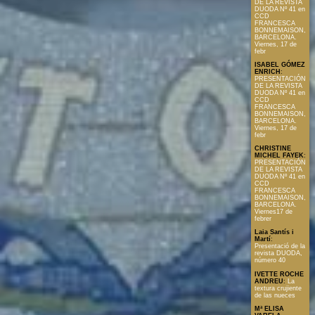
DE LA REVISTA
DUODA Nº 41 en
CCD
FRANCESCA
BONNEMAISON,
BARCELONA.
Viernes, 17 de
febr
ISABEL GÓMEZ
ENRICH
:
PRESENTACIÓN
DE LA REVISTA
DUODA Nº 41 en
CCD
FRANCESCA
BONNEMAISON,
BARCELONA.
Viernes, 17 de
febr
CHRISTINE
MICHEL FAYEK
:
PRESENTACIÓN
DE LA REVISTA
DUODA Nº 41 en
CCD
FRANCESCA
BONNEMAISON,
BARCELONA.
Viernes17 de
febrer
Laia Santís i
Martí
:
Presentació de la
revista DUODA,
número 40
IVETTE ROCHE
ANDREU
:
La
textura crujiente
de las nueces
Mª ELISA