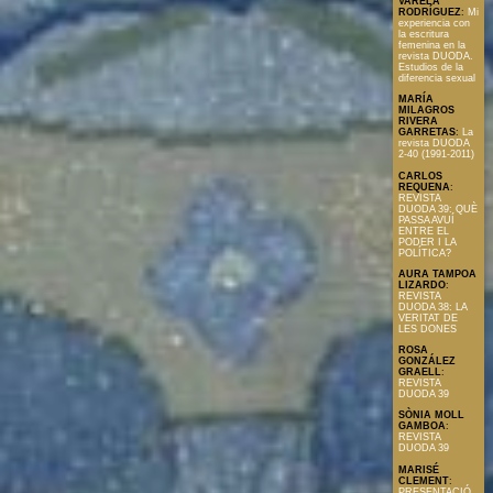
VARELA
RODRÍGUEZ
:
Mi
experiencia con
la escritura
femenina en la
revista DUODA.
Estudios de la
diferencia sexual
MARÍA
MILAGROS
RIVERA
GARRETAS
:
La
revista DUODA
2-40 (1991-2011)
CARLOS
REQUENA
:
REVISTA
DUODA 39: QUÈ
PASSA AVUÍ
ENTRE EL
PODER I LA
POLÍTICA?
AURA TAMPOA
LIZARDO
:
REVISTA
DUODA 38: LA
VERITAT DE
LES DONES
ROSA
GONZÁLEZ
GRAELL
:
REVISTA
DUODA 39
SÒNIA MOLL
GAMBOA
:
REVISTA
DUODA 39
MARISÉ
CLEMENT
:
PRESENTACIÓ