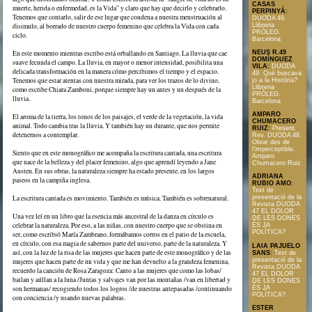
CASAS
muerte, herida o enfermedad, es la Vida” y claro que hay que decirlo y celebrarlo.
PERPINYÀ
:
Tenemos que contarlo, salir de ese lugar que condena a nuestra menstruación al
DUODA 49.
Llibreria
disimulo, al borrado de nuestro cuerpo femenino que celebra la Vida con cada
PRÒLEG.
ciclo.
Barcelona
En este momento mientras escribo está orballando en Santiago. La lluvia que cae
NEUS R.49
DOMÍNGUEZ
suave fecunda el campo. La lluvia, en mayor o menor intensidad, posibilita una
VILA
:
DUODA
delicada transformación en la manera cómo percibimos el tiempo y el espacio.
49. Què buscava
Tenemos que estar atentas con nuestra mirada, para ver los trazos de lo divino,
jo a la Història?
Llibreria
como escribe Chiara Zamboni, porque siempre hay un antes y un después de la
PRÒLEG.
lluvia.
Barcelona
AMPARO
El aroma de la tierra, los tonos de los paisajes, el verde de la vegetación, la vida
CHUMACERO
animal. Todo cambia tras la lluvia. Y también hay un durante, que nos permite
RUIZ
:
Present.
detenernos a contemplar.
Rev. DUODA 48.
Obrar des de
l’imperceptible.
Siento que en este monográfico me acompaña la escritura cantada, una escritura
Amparo
que nace de la belleza y del placer femenino, algo que aprendí leyendo a Jane
Chumacero Ruiz
Austen. En sus obras, la naturaleza siempre ha estado presente, en los largos
ADRIANA
paseos en la campiña inglesa.
RUBIO AMO
:
Text de
La escritura cantada es movimiento. También es música. También es sobrenatural.
presentació de la
Revista DUODA
47 EL DOLOR
Una vez leí en un libro que la esencia más ancestral de la danza en círculo es
DE LES DONES
celebrar la naturaleza. Por eso, a las niñas, con nuestro cuerpo que se obstina en
ÉS JA
POLÍTICA?
ser, como escribió María Zambrano, formábamos corros en el patio de la escuela,
en círculo, con esa magia de sabernos parte del universo, parte de la naturaleza. Y
LAIA PAJUELO
así, con la luz de la risa de las mujeres que hacen parte de este monográfico y de las
SANS
:
Text de
presentació de la
mujeres que hacen parte de mi vida y que me han devuelto a la grandeza femenina,
Revista DUODA
recuerdo la canción de Rosa Zaragoza: Canto a las mujeres que como las lobas/
47 EL DOLOR
bailan y aúllan a la luna /Juntas y salvajes van por las montañas /van en libertad y
DE LES DONES
ÉS JA
son hermanas/ recogiendo todos los logros /de nuestras antepasadas /continuando
POLÍTICA?
con conciencia /y usando nuevas palabras.
ESTER