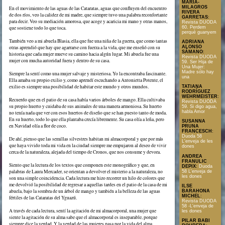
MARÍA-
MILAGROS
En el movimiento de las aguas de las Cataratas, aguas que confluyen del encuentro
RIVERA
de dos ríos, veo la calidez de mi madre, que siempre tuvo una palabra reconfortante
GARRETAS
:
para decir. Veo su mediación amorosa, que acoge y acaricia mi mano y otras manos,
Revista DUODA
60. Perdem
que sostiene todo lo que toca.
perquè guanyem
También veo a mi abuela Blasia, ella que fue una niña de la guerra, que como tantas
ADRIANA
otras aprendió que hay que agarrarse con fuerza a la vida, que me enseñó con su
ALONSO
SÁMANO
:
historia que cada mujer mueve su camino hacia algún lugar. Mi abuela fue una
Revista DUODA
mujer con mucha autoridad fuera y dentro de su casa.
59. Ser Hija de
Una Mujer:
Madre sólo hay
Siempre la sentí como una mujer salvaje y misteriosa. Yo la encontraba fascinante.
una
Ella amaba su propio exilio y, como aprendí escuchando a Antonietta Potente, el
exilio es siempre una posibilidad de habitar este mundo y otros mundos.
TATIANA
RODRÍGUEZ
WEHRMEISTER
:
Recuerdo que en el patio de su casa había varios árboles de mango. Ella cultivaba
Revista DUODA
su propio huerto y cuidaba de sus animales de una manera armoniosa. Su huerto
59. Si digo agua,
habla Amor
no tenía nada que ver con esos huertos de diseño que se han puesto tanto de moda.
En su huerto, todo lo que ella plantaba crecía libremente. Su casa olía a leña, pero
SUSANNA
en Navidad olía a flor de coco.
PRUNA
FRANCESCH
:
Duoda 58
De ahí, pienso que las semillas silvestres habitan mi almacorporal y que por más
L'enveja de les
que haya vivido toda mi vida en la ciudad siempre me empujaron al deseo de vivir
dones
cerca de la naturaleza, alejada del tiempo de Cronos, que nos consume y devora.
ANDREA
FRANULIC
Siento que la lectura de los textos que componen este monográfico y que, en
DEPIX
:
Duoda
palabras de Laura Mercader, se orientan a devolver el misterio a la naturaleza, no
58 L'enveja de
les dones
son una simple coincidencia. Cada lectura me hizo recorrer un hilo de colores que
me devolvió la posibilidad de regresar a aquellas tardes en el patio de la casa de mi
ILSE
abuela, bajo la sombra de un árbol de mango y también a la belleza de las aguas
BARAHONA
MICHEL
:
fértiles de las Cataratas del Yguazú.
Revista DUODA
58 -L'enveja de
A través de cada lectura, sentí la agitación de mi almacorporal, una mujer que
les dones
siente la agitación de su alma sabe que el almacorporal es inseparable, porque
PILAR BABI
siempre dice la verdad. Y la verdad de las mujeres pasa por la vida del alma,