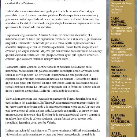
ROURERA
:
escribió María Zambrano.
Després de llegir
“El cos es
confessa:
La fidelidad a una misma trae consigo la práctica de la encarnación en sí, que
l’incest”
posibilita llenar el mundo con otras palabras. Palabras que tienen encarnadura y
CARO
generan en la otra la posibilidad de un encuentro. Solo en el sentir femenino hay
NARVÁEZ
abundancia. De ahí, el recuerdo de mi genealogía femenina acompaña mi escritura,
MARTÍNEZ
:
que invoca la memoria de mis ancestras.
Revista DUODA
57 Palabras para
celebrar
La poeta en lengua materna, Adriana Alonso, me emociona al escribir: “La
naturaleza existe en tanto que experiencia femenina, fiel a sí misma, significándose
ELENA
original y libremente”. A medida que leía su texto, sentía la presencia de mis
ÁLVAREZ
GALLEGO
:
ancestras, mujeres que, con los recursos que tenían, fueron fuente inagotable de
Revista DUODA
creación y de lengua materna. Mujeres que han reconocido la autoridad de la otra y
56 El último
que han creado un simbólico libre, porque sentían, igual que la poeta, desde sus
Sottosopra:razón
para no
entrañas, que las raíces maternas siempre vienen antes.
desfallecer
La maestra Chiara Zamboni escribe sobre la experiencia de lo divino en la
MARÍA-
MILAGROS
naturaleza. Me resuenan sus palabras mientras contemplo desde la ventana de mi
RIVERA
salón, la lluvia que cae: “Lo divino de la naturaleza no está presente en la
GARRETAS
:
experiencia que vivimos de manera inmediata, no pensada”. Recuerdo un Haiku
Revista DUODA
que leí hace poco, que escribió un niño mexicano: La lluvia cae/cuando besa la
56:Nudos de un
cambio de
tierra/siembra su aroma. La lluvia está vinculada con lo femenino, tiene el don de
civilización que
nutrir y también de purificar. La lluvia limpia todo lo que toca.
ya se ha dado
LOLA
Valeria Sonna propone una lectura de un extracto de Timeo, deteniéndose en el
MÁRQUEZ
ocultamiento del nacimiento. En Timeo, Platón pretende dar una explicación del
BORRULL
:
universo como un todo negando a la madre que siempre viene antes. Un todo que
Revista DUODA
55
está apoyado por el orden de la espada. La espada que mutila y usurpa el origen
materno, que es fuente de vida. El orden de la espada arrebata el parto y construye
SUSANNA
un relato favorable a la cultura patriarcal, para así actuar como tutores de la
PRUNA
FRANCESCH
:
sexualidad femenina, como escribe Valeria.
Revista DUODA
55
La fragmentación del nacimiento en Timeo es una imposibilidad a cada mujer. La
ISABEL
violencia hermenéutica niega el origen, que borra la precedencia natural de la
GONZÁLEZ