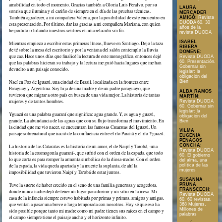
amabilidad en todo el momento. Gracias también a Gloria Luis Peralvo, por su
LAURA
sonrisa que ilumina y el cariño de siempre en el día de las pruebas técnicas.
MERCADER
También agradecer, a mi compañera Valeria, por la posibilidad de este encuentro en
AMIGÓ
:
Revista
DUODA 60. 30
esta presentación. Por último, dar las gracias a mi compañera Mariana, con quien
años de la
he podido ir hilando nuestros sentires en una relación sin fin.
revista DUODA
ISABEL
Mientras empiezo a escribir estas primeras líneas, llueve en Santiago. Dejo la taza
RIBERA
de té sobre la mesa del escritorio y por la ventana del salón contemplo la lluvia
DOMENE
:
que cae. Hace unos días que finalicé la lectura de este monográfico, entonces dejé
Revista DUODA
60. Presentación.
que las palabras hicieran su trabajo y la lectura me guió hacia lugares que me han
Gobernar sin
devuelto a un paisaje conocido.
legislar: la
obligación del
Nací en Foz de Iguazú, una ciudad de Brasil, localizada en la frontera entre
Bien
Paraguay y Argentina. Soy hija de una madre y de un padre paraguayo, que
ALBA RAMOS
tuvieron que migrar a otro país en busca de una vida mejor. La historia de tantas
MARTÍN
:
mujeres y de tantos hombres.
Revista DUODA
60. Gobernar sin
legislar: la
Yguazú es una palabra guaraní que significa: agua grande. Y, es agua y guazú,
obligación del
grande. La abundancia de las aguas que con su flujo transforma el movimiento. En
Bien
la ciudad que me vio nacer, se encuentran las famosas Cataratas del Iguazú. Un
VILMA
paisaje sobrenatural que nació de la confluencia entre el río Paraná y el río Yguazú.
EUGENIA
PENAGOS
CONCHA
:
La historia de las Cataratas es la historia de un amor, el de Naipí y Tarobá, -una
Revista DUODA
historia de la cosmogonía guaraní-, que sufrió con el orden de la espada, que todo
60. El gobierno
lo que corta es para romper la armonía simbólica de la diosa-madre. Con el orden
del alma, una
de la espada, la vida queda apartada y la muerte la suplanta, de ahí la
política de las
mujeres
imposibilidad que tuvieron Naipí y Tarobá de estar juntos.
SUSANNA
Tuve la suerte de haber crecido en el seno de una familia generosa y acogedora,
PRUNA
FRANSCECH
:
donde nunca nadie dejó de tener un lugar para dormir y un sitio en la mesa. Mi
Revista DUODA
casa de la infancia siempre estuvo habitada por primas y primos, amigos y amigas,
60. 60 revistas,
que venían a pasar una breve o larga temporada con nosotros. Hoy sé que eso ha
368 Mujeres,
Millones de
sido posible porque tanto mi madre como mi padre tienen sus raíces en el campo y
palabras
el campo siempre tiene el paisaje ancho y el horizonte infinito.