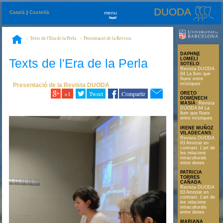
DUODA
Català
|
Castellà
menu
»
Texts de l'Era de la Perla
Presentació de la Revista
DUODA
Revista DUODA 62 La naturalesa es declara sobrenatural
DAPHNE
Texts de l'Era de la Perla
LOMELÍ
SOTELO
:
Revista DUODA
64 La llum que
flueix entre
místiques
Presentació de la Revista DUODA
+1
Tweet
Compartir
ORETO
DOMÉNECH
MASIÀ
:
Revista
DUODA 64 La
llum que flueix
entre místiques
IRENE MUÑOZ
VILADECANS
:
Revista DUODA
63 Amistat en
contrast. L’art de
les relacions
intraculturals
entre dones
PATRICIA
TORRES
CAÑADA
:
Revista DUODA
63 Amistat en
contrast. L’art de
les relacions
intraculturals
entre dones
MARIANA