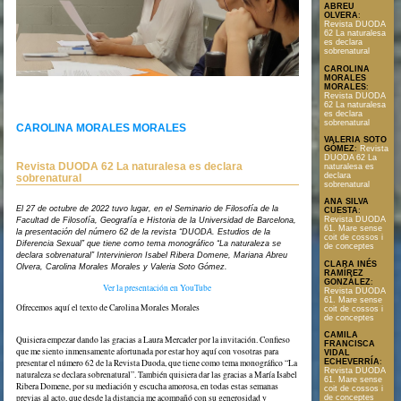
ABREU
OLVERA
:
Revista DUODA
62 La naturalesa
es declara
sobrenatural
CAROLINA
MORALES
MORALES
:
Revista DUODA
62 La naturalesa
es declara
sobrenatural
CAROLINA MORALES MORALES
VALERIA SOTO
GÓMEZ
:
Revista
DUODA 62 La
Revista DUODA 62 La naturalesa es declara
naturalesa es
declara
sobrenatural
sobrenatural
Text en format PDF
ANA SILVA
El 27 de octubre de 2022 tuvo lugar, en el Seminario de Filosofía de la
CUESTA
:
Revista DUODA
Facultad de Filosofía, Geografía e Historia de la Universidad de Barcelona,
61. Mare sense
la presentación del número 62 de la revista “DUODA. Estudios de la
coit de cossos i
Diferencia Sexual” que tiene como tema monográfico “La naturaleza se
de conceptes
declara sobrenatural” Intervinieron Isabel Ribera Domene, Mariana Abreu
CLARA INÉS
Olvera, Carolina Morales Morales y Valeria Soto Gómez.
RAMÍREZ
GONZÁLEZ
:
Ver la presentación en YouTube
Revista DUODA
61. Mare sense
Ofrecemos aquí el texto de Carolina Morales Morales
coit de cossos i
de conceptes
CAMILA
Quisiera empezar dando las gracias a Laura Mercader por la invitación. Confieso
FRANCISCA
que me siento inmensamente afortunada por estar hoy aquí con vosotras para
VIDAL
presentar el número 62 de la Revista Duoda, que tiene como tema monográfico “La
ECHEVERRÍA
:
Revista DUODA
naturaleza se declara sobrenatural”. También quisiera dar las gracias a María Isabel
61. Mare sense
Ribera Domene, por su mediación y escucha amorosa, en todas estas semanas
coit de cossos i
previas al acto, que desde la distancia me acompañó con su generosidad y
de conceptes