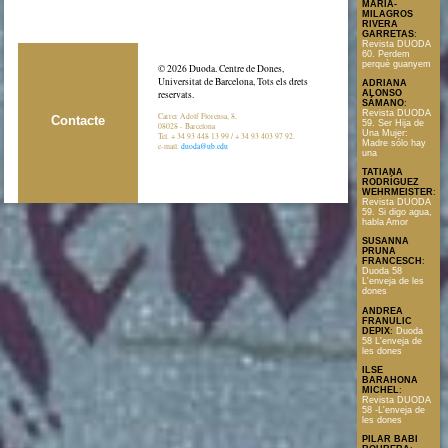
MARÍA-
MILAGROS
RIVERA
GARRETAS
:
Revista DUODA
60. Perdem
perquè guanyem
© 2026 Duoda. Centre de Dones,
Universitat de Barcelona, Tots els drets
ADRIANA
ALONSO
reservats.
SÁMANO
:
Revista DUODA
Carrer Adolf Florensa, 8,
Contacte
59. Ser Hija de
08028 - Barcelona
Una Mujer:
Tel. + 34 93 448 13 99 / + 34 93 403 97 92.
Madre sólo hay
e-mail:
duoda@ub.edu
una
TATIANA
RODRÍGUEZ
WEHRMEISTER
:
Revista DUODA
59. Si digo agua,
habla Amor
SUSANNA
PRUNA
FRANCESCH
:
Duoda 58
L'enveja de les
dones
ANDREA
FRANULIC
DEPIX
:
Duoda
58 L'enveja de
les dones
ILSE
BARAHONA
MICHEL
:
Revista DUODA
58 -L'enveja de
les dones
PILAR BABI