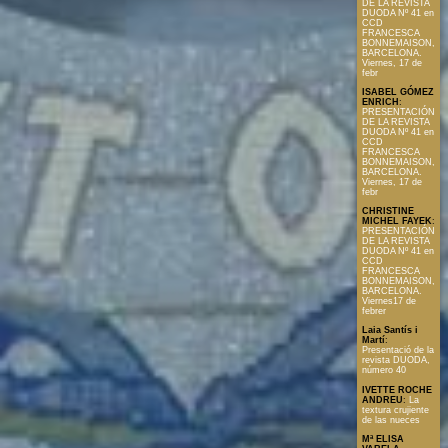
DE LA REVISTA
DUODA Nº 41 en
CCD
FRANCESCA
BONNEMAISON,
BARCELONA.
Viernes, 17 de
febr
ISABEL GÓMEZ
ENRICH
:
PRESENTACIÓN
DE LA REVISTA
DUODA Nº 41 en
CCD
FRANCESCA
BONNEMAISON,
BARCELONA.
Viernes, 17 de
febr
CHRISTINE
MICHEL FAYEK
:
PRESENTACIÓN
DE LA REVISTA
DUODA Nº 41 en
CCD
FRANCESCA
BONNEMAISON,
BARCELONA.
Viernes17 de
febrer
Laia Santís i
Martí
:
Presentació de la
revista DUODA,
número 40
IVETTE ROCHE
ANDREU
:
La
textura crujiente
de las nueces
Mª ELISA