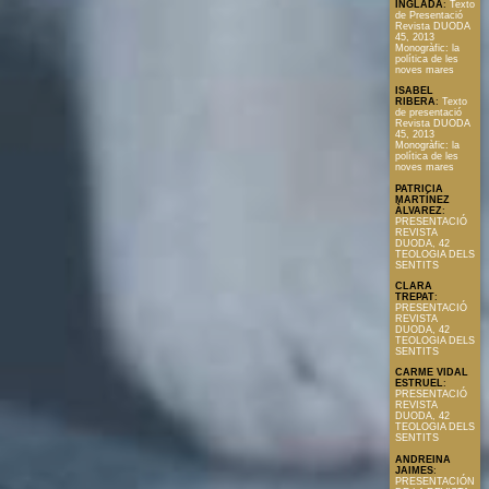
INGLADA
:
Texto
de Presentació
Revista DUODA
45, 2013
Monogràfic: la
política de les
noves mares
ISABEL
RIBERA
:
Texto
de presentació
Revista DUODA
45, 2013
Monogràfic: la
política de les
noves mares
PATRICIA
MARTÍNEZ
ÀLVAREZ
:
PRESENTACIÓ
REVISTA
DUODA, 42
TEOLOGIA DELS
SENTITS
CLARA
TREPAT
:
PRESENTACIÓ
REVISTA
DUODA, 42
TEOLOGIA DELS
SENTITS
CARME VIDAL
ESTRUEL
:
PRESENTACIÓ
REVISTA
DUODA, 42
TEOLOGIA DELS
SENTITS
ANDREINA
JAIMES
:
PRESENTACIÓN