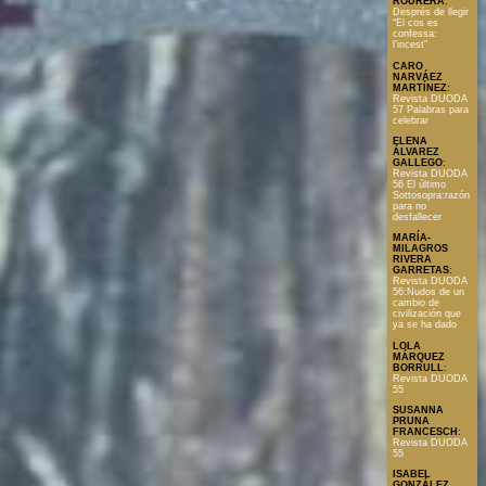
ROURERA
:
Després de llegir
“El cos es
confessa:
l’incest”
CARO
NARVÁEZ
MARTÍNEZ
:
Revista DUODA
57 Palabras para
celebrar
ELENA
ÁLVAREZ
GALLEGO
:
Revista DUODA
56 El último
Sottosopra:razón
para no
desfallecer
MARÍA-
MILAGROS
RIVERA
GARRETAS
:
Revista DUODA
56:Nudos de un
cambio de
civilización que
ya se ha dado
LOLA
MÁRQUEZ
BORRULL
:
Revista DUODA
55
SUSANNA
PRUNA
FRANCESCH
:
Revista DUODA
55
ISABEL
GONZÁLEZ