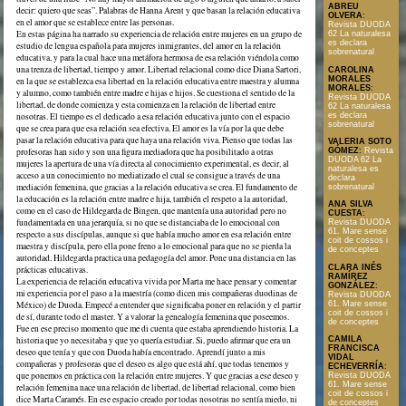
ABREU
decir: quiero que seas”. Palabras de Hanna Arent y que basan la relación educativa
OLVERA
:
en el amor que se establece entre las personas.
Revista DUODA
En estas página ha narrado su experiencia de relación entre mujeres en un grupo de
62 La naturalesa
es declara
estudio de lengua española para mujeres inmigrantes, del amor en la relación
sobrenatural
educativa, y para la cual hace una metáfora hermosa de esa relación viéndola como
una trenza de libertad, tiempo y amor. Libertad relacional como dice Diana Sartori,
CAROLINA
MORALES
en la que se establezca esa libertad en la relación educativa entre maestra y alumna
MORALES
:
y alumno, como también entre madre e hijas e hijos. Se cuestiona el sentido de la
Revista DUODA
libertad, de donde comienza y esta comienza en la relación de libertad entre
62 La naturalesa
es declara
nosotras. El tiempo es el dedicado a esa relación educativa junto con el espacio
sobrenatural
que se crea para que esa relación sea efectiva. El amor es la vía por la que debe
pasar la relación educativa para que haya una relación viva. Pienso que todas las
VALERIA SOTO
GÓMEZ
:
Revista
profesoras han sido y son una figura mediadora que ha posibilitado a otras
DUODA 62 La
mujeres la apertura de una vía directa al conocimiento experimental, es decir, al
naturalesa es
acceso a un conocimiento no mediatizado el cual se consigue a través de una
declara
mediación femenina, que gracias a la relación educativa se crea. El fundamento de
sobrenatural
la educación es la relación entre madre e hija, también el respeto a la autoridad,
ANA SILVA
como en el caso de Hildegarda de Bingen, que mantenía una autoridad pero no
CUESTA
:
fundamentada en una jerarquía, si no que se distanciaba de lo emocional con
Revista DUODA
61. Mare sense
respecto a sus discípulas, aunque si que había mucho amor en esa relación entre
coit de cossos i
maestra y discípula, pero ella pone freno a lo emocional para que no se pierda la
de conceptes
autoridad. Hildegarda practica una pedagogía del amor. Pone una distancia en las
CLARA INÉS
prácticas educativas.
RAMÍREZ
La experiencia de relación educativa vivida por Marta me hace pensar y comentar
GONZÁLEZ
:
mi experiencia por el paso a la maestría (como dicen mis compañeras duodinas de
Revista DUODA
61. Mare sense
México) de Duoda. Empecé a entender que significaba poner en relación y el partir
coit de cossos i
de sí, durante todo el master. Y a valorar la genealogía femenina que poseemos.
de conceptes
Fue en ese preciso momento que me di cuenta que estaba aprendiendo historia. La
CAMILA
historia que yo necesitaba y que yo quería estudiar. Si, puedo afirmar que era un
FRANCISCA
deseo que tenía y que con Duoda había encontrado. Aprendí junto a mis
VIDAL
compañeras y profesoras que el deseo es algo que está ahí, que todas tenemos y
ECHEVERRÍA
:
que ponemos en práctica con la relación entre mujeres. Y que gracias a ese deseo y
Revista DUODA
61. Mare sense
relación femenina nace una relación de libertad, de libertad relacional, como bien
coit de cossos i
dice Marta Caramés. En ese espacio creado por todas nosotras no sentía miedo, ni
de conceptes