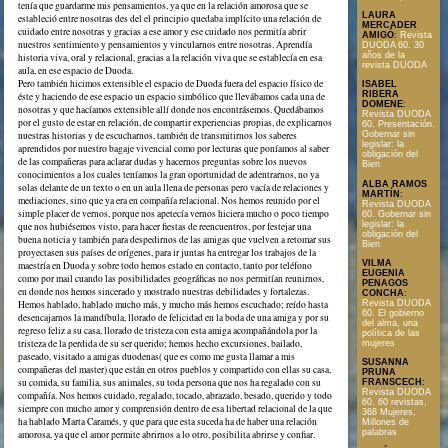
tenía que guardarme mis pensamientos, ya que en la relación amorosa que se
LAURA
estableció entre nosotras des del el principio quedaba implícito una relación de
MERCADER
cuidado entre nosotras y gracias a ese amor y ese cuidado nos permitía abrir
AMIGÓ
:
Revista
nuestros sentimiento y pensamientos y vincularnos entre nosotras. Aprendía
DUODA 60. 30
años de la
historia viva, oral y relacional, gracias a la relación viva que se establecía en esa
revista DUODA
aula, en ese espacio de Duoda.
Pero también hicimos extensible el espacio de Duoda fuera del espacio físico de
ISABEL
RIBERA
éste y haciendo de ese espacio un espacio simbólico que llevábamos cada una de
DOMENE
:
nosotras y que hacíamos extensible allí donde nos encontrásemos. Quedábamos
Revista DUODA
por el gusto de estar en relación, de compartir experiencias propias, de explicarnos
60. Presentación.
nuestras historias y de escucharnos, también de transmitirnos los saberes
Gobernar sin
legislar: la
aprendidos por nuestro bagaje vivencial como por lecturas que poníamos al saber
obligación del
de las compañeras para aclarar dudas y hacernos preguntas sobre los nuevos
Bien
conocimientos a los cuales teníamos la gran oportunidad de adentrarnos, no ya
ALBA RAMOS
solas delante de un texto o en un aula llena de personas pero vacía de relaciones y
MARTÍN
:
mediaciones, sino que ya era en compañía relacional. Nos hemos reunido por el
Revista DUODA
simple placer de vernos, porque nos apetecía vernos hiciera mucho o poco tiempo
60. Gobernar sin
legislar: la
que nos hubiésemos visto, para hacer fiestas de reencuentros, por festejar una
obligación del
buena noticia y también para despedirnos de las amigas que vuelven a retomar sus
Bien
proyectasen sus países de orígenes, para ir juntas ha entregar los trabajos de la
VILMA
maestría en Duoda y sobre todo hemos estado en contacto, tanto por teléfono
EUGENIA
como por mail cuando las posibilidades geográficas no nos permitían reunirnos,
PENAGOS
en donde nos hemos sincerado y mostrado nuestras debilidades y fortalezas.
CONCHA
:
Hemos hablado, hablado mucho más, y mucho más hemos escuchado; reído hasta
Revista DUODA
60. El gobierno
desencajarnos la mandíbula, llorado de felicidad en la boda de una amiga y por su
del alma, una
regreso feliz a su casa, llorado de tristeza con esta amiga acompañándola por la
política de las
tristeza de la perdida de su ser querido; hemos hecho excursiones, bailado,
mujeres
paseado, visitado a amigas duodenas( que es como me gusta llamar a mis
SUSANNA
compañeras del master) que están en otros pueblos y compartido con ellas su casa,
PRUNA
su comida, su familia, sus animales, su toda persona que nos ha regalado con su
FRANSCECH
:
Revista DUODA
compañía. Nos hemos cuidado, regalado, tocado, abrazado, besado, querido y todo
60. 60 revistas,
siempre con mucho amor y comprensión dentro de esa libertad relacional de la que
368 Mujeres,
ha hablado Marta Caramés, y que para que esta suceda ha de haber una relación
Millones de
palabras
amorosa, ya que el amor permite abrirnos a lo otro, posibilita abrirse y confiar.