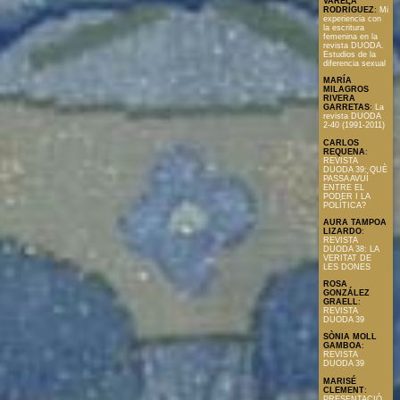
VARELA
RODRÍGUEZ
:
Mi
experiencia con
la escritura
femenina en la
revista DUODA.
Estudios de la
diferencia sexual
MARÍA
MILAGROS
RIVERA
GARRETAS
:
La
revista DUODA
2-40 (1991-2011)
CARLOS
REQUENA
:
REVISTA
DUODA 39: QUÈ
PASSA AVUÍ
ENTRE EL
PODER I LA
POLÍTICA?
AURA TAMPOA
LIZARDO
:
REVISTA
DUODA 38: LA
VERITAT DE
LES DONES
ROSA
GONZÁLEZ
GRAELL
:
REVISTA
DUODA 39
SÒNIA MOLL
GAMBOA
:
REVISTA
DUODA 39
MARISÉ
CLEMENT
:
PRESENTACIÓ