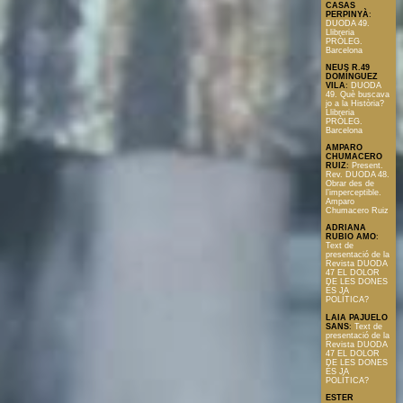
CASAS
PERPINYÀ
:
DUODA 49.
Llibreria
PRÒLEG.
Barcelona
NEUS R.49
DOMÍNGUEZ
VILA
:
DUODA
49. Què buscava
jo a la Història?
Llibreria
PRÒLEG.
Barcelona
AMPARO
CHUMACERO
RUIZ
:
Present.
Rev. DUODA 48.
Obrar des de
l’imperceptible.
Amparo
Chumacero Ruiz
ADRIANA
RUBIO AMO
:
Text de
presentació de la
Revista DUODA
47 EL DOLOR
DE LES DONES
ÉS JA
POLÍTICA?
LAIA PAJUELO
SANS
:
Text de
presentació de la
Revista DUODA
47 EL DOLOR
DE LES DONES
ÉS JA
POLÍTICA?
ESTER