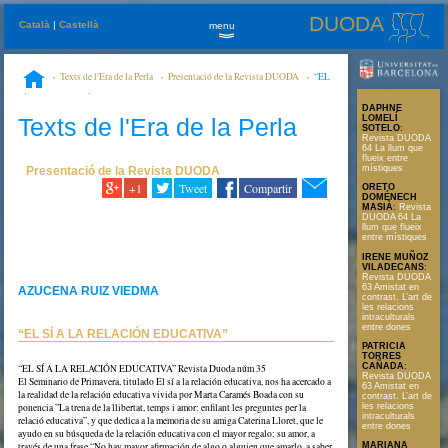
DUODA
Català
|
Castellà
menu
»
Texts de l'Era de la Perla
Presentació de la Revista DUODA
“EL
SÍ A LA RELACIÓN EDUCATIVA”
DAPHNE
Texts de l'Era de la Perla
LOMELÍ
SOTELO
:
Revista DUODA
64 La llum que
flueix entre
místiques
Presentació de la Revista DUODA
+1
Tweet
Compartir
ORETO
DOMÉNECH
MASIÀ
:
Revista
DUODA 64 La
llum que flueix
entre místiques
IRENE MUÑOZ
VILADECANS
:
Revista DUODA
63 Amistat en
AZUCENA RUIZ VIEDMA
contrast. L’art de
les relacions
intraculturals
entre dones
“EL SÍ A LA RELACIÓN EDUCATIVA”
PATRICIA
TORRES
CAÑADA
:
“EL SÍ A LA RELACIÓN EDUCATIVA” Revista Duoda núm 35
Revista DUODA
El Seminario de Primavera, titulado El sí a la relación educativa, nos ha acercado a
63 Amistat en
la realidad de la relación educativa vivida por Marta Caramés Boada con su
contrast. L’art de
ponencia ”La trena de la llibertat, temps i amor: enfilant les preguntes per la
les relacions
intraculturals
relació educativa”, y que dedica a la memoria de su amiga Caterina Lloret, que le
entre dones
ayudo en su búsqueda de la relación educativa con el mayor regalo: su amor, a
través de una frase “No hay mayor afirmación de algo o alguien que amarlo, a saber
MARIANA