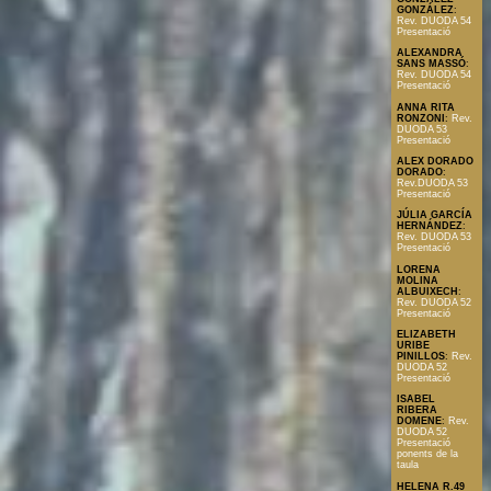
GONZÁLEZ
:
Rev. DUODA 54
Presentació
ALEXANDRA
SANS MASSÓ
:
Rev. DUODA 54
Presentació
ANNA RITA
RONZONI
:
Rev.
DUODA 53
Presentació
ALEX DORADO
DORADO
:
Rev.DUODA 53
Presentació
JÚLIA GARCÍA
HERNÁNDEZ
:
Rev. DUODA 53
Presentació
LORENA
MOLINA
ALBUIXECH
:
Rev. DUODA 52
Presentació
ELIZABETH
URIBE
PINILLOS
:
Rev.
DUODA 52
Presentació
ISABEL
RIBERA
DOMENE
:
Rev.
DUODA 52
Presentació
ponents de la
taula
HELENA R.49