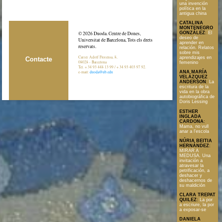
una invención
política en la
antigua china
CATALINA
MONTENEGRO
GONZÁLEZ
:
El
© 2026 Duoda. Centre de Dones,
deseo de
Universitat de Barcelona, Tots els drets
aprender en
reservats.
relación. Relatos
sobre mis
Carrer Adolf Florensa, 8,
aprendizajes en
Contacte
08028 - Barcelona
femenino
Tel. + 34 93 448 13 99 / + 34 93 403 97 92.
e-mail:
duoda@ub.edu
ANA MARÍA
VELÁZQUEZ
ANDERSON
:
La
escritura de la
vida en la obra
autobiográfica de
Doris Lessing
ESTHER
INGLADA
CARDONA
:
Mama, no vull
anar a l'escola
NÚRIA BEITIA
HERNÁNDEZ
:
MIRAR A
MEDUSA. Una
invitación a
atravesar la
petrificación, a
deshacer y
deshacernos de
su maldición
CLARA TREPAT
QUILEZ
:
La por
a escriure, la por
a exposar-se
DANIELA