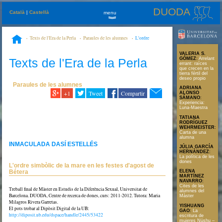
DUODA
Català
|
Castellà
menu
»
Texts de l'Era de la Perla
Paraules de les alumnes
L'ordre
simbòlic de la mare en les festes d'agost de Bétera
VALERIA S.
Texts de l'Era de la Perla
GÓMEZ
:
Arrelant
errant: raíces
que crecen en la
tierra fértil del
deseo propio
Paraules de les alumnes
ADRIANA
+1
Tweet
Compartir
ALONSO
SÁMANO
:
Experiencia:
Luna-Maestra
TATIANA
RODRÍGUEZ
WEHRMEISTER
:
Carta de una
alumna
INMACULADA DASÍ ESTELLÉS
JÚLIA GARCÍA
HERNÀNDEZ
:
La política de les
dones
L'ordre simbòlic de la mare en les festes d'agost de
Bétera
ELENA
MARTÍNEZ
NAVARRO
:
Cites de les
Treball final de Màster en Estudis de la Diferència Sexual, Universitat de
alumnes del
Barcelona. DUODA, Centre de recerca de dones, curs: 2011-2012. Tutora: Maria
Màster
Milagros Rivera Garretas.
YISHUANG
El pots trobar al Dipòsit Digital de la UB:
GAO
:
La
http://diposit.ub.edu/dspace/handle/2445/53422
escritura de
mujeres Nüshu –