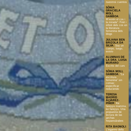
nuestros cuentos
SÒNIA
GRACIELA
MOLL
GAMBOA
:
M’estén el cos i
la mirada": Finit i
infinit dels cos en
la literatura
femenina dels
blogs
JULIANA BEN
BRIZOLA DA
SILVA
:
Soy un
cuerpo, luego,
existo
ALUMNAS DE
LA DRA. LUISA
MURARO
:
Escrits del curs
SÒNIA MOLL
GAMBOA
:
“La
escritura
femenina” sin
comas:
especificar
reduciendo
TERESA
MADRID
ÁLVAREZ-
PIÑER
:
Ke
fareyyu mamma,
ke fareyyu. Una
propuesta de
lectura de las
jarchas
hispanoárabes
RITA BAGNOLI
:
L'inganno della