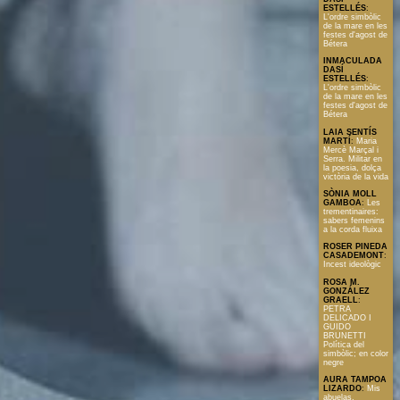
ESTELLÉS
:
L'ordre simbòlic
de la mare en les
festes d'agost de
Bétera
INMACULADA
DASÍ
ESTELLÉS
:
L'ordre simbòlic
de la mare en les
festes d'agost de
Bétera
LAIA SENTÍS
MARTÍ
:
Maria
Mercè Marçal i
Serra. Militar en
la poesia, dolça
victòria de la vida
SÒNIA MOLL
GAMBOA
:
Les
trementinaires:
sabers femenins
a la corda fluixa
ROSER PINEDA
CASADEMONT
:
Incest ideològic
ROSA M.
GONZÁLEZ
GRAELL
:
PETRA
DELICADO I
GUIDO
BRUNETTI
Política del
simbòlic; en color
negre
AURA TAMPOA
LIZARDO
:
Mis
abuelas,