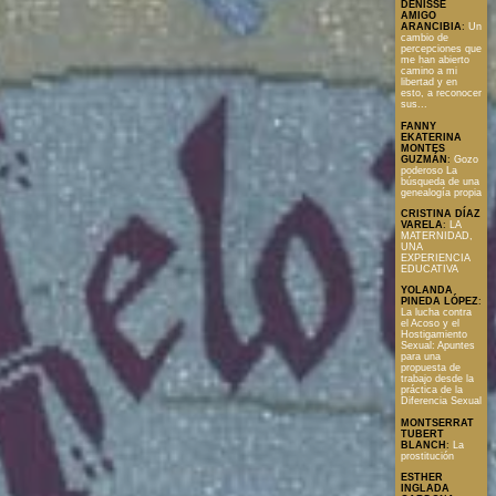
DENISSE
AMIGO
ARANCIBIA
:
Un
cambio de
percepciones que
me han abierto
camino a mi
libertad y en
esto, a reconocer
sus...
FANNY
EKATERINA
MONTES
GUZMÁN
:
Gozo
poderoso La
búsqueda de una
genealogía propia
CRISTINA DÍAZ
VARELA
:
LA
MATERNIDAD,
UNA
EXPERIENCIA
EDUCATIVA
YOLANDA
PINEDA LÓPEZ
:
La lucha contra
el Acoso y el
Hostigamiento
Sexual: Apuntes
para una
propuesta de
trabajo desde la
práctica de la
Diferencia Sexual
MONTSERRAT
TUBERT
BLANCH
:
La
prostitución
ESTHER
INGLADA