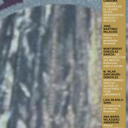
CARDONA
:
LIBERTAD
FEMENINA EN
EL LEJANO
OESTE:
INGREDIENTES
BÁSICOS Y
RECETAS
JONE
MARTÍNEZ
PALACIOS
:
Democracia,
crisis y
genealogías
femeninas
MONTSERRAT
GONZÁLEZ
GARCÍA
:
LA
INSATISFACCIÓN
SIN MEDIDA
Reflexiones
sobre el suicidio
M. PILAR
GARCINUÑO
GONZÁLEZ
:
INVESTIGANDO
PARA NO
SUFRIR LO
INSUFRIBLE Y
VIVIR
LIBREMENTE
LAIA PAJUELO
SANS
:
L'economia de
les relacions
femenines
ANA MARÍA
VELÁZQUEZ
ANDERSON
:
Relatos