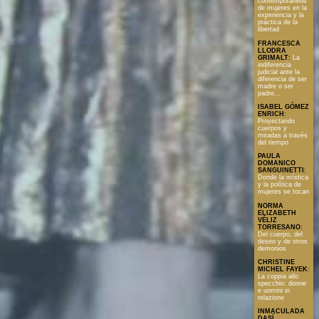
contemporáneos
de mujeres en la
experiencia y la
práctica de la
libertad
FRANCESCA
LLODRA
GRIMALT
:
La
indiferencia
judicial ante la
diferencia de ser
madre o ser
padre...
ISABEL GÓMEZ
ENRICH
:
Proyectando
cuerpos y
miradas a través
del tiempo
PAULA
DOMANICO
SANGUINETTI
:
Donde la mística
y la política de
mujeres se tocan
NORMA
ELIZABETH
VÉLIZ
TORRESANO
:
Del cuerpo, del
deseo y de otros
demonios
CHRISTINE
MICHEL FAYEK
:
La coppia allo
specchio: donne
e uomini in
relazione
INMACULADA
DASÍ