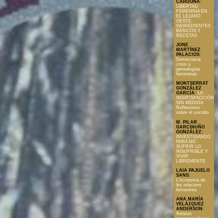
CARDONA
:
LIBERTAD
FEMENINA EN
EL LEJANO
OESTE:
INGREDIENTES
BÁSICOS Y
RECETAS
JONE
MARTÍNEZ
PALACIOS
:
Democracia,
crisis y
genealogías
femeninas
MONTSERRAT
GONZÁLEZ
GARCÍA
:
LA
INSATISFACCIÓN
SIN MEDIDA
Reflexiones
sobre el suicidio
M. PILAR
GARCINUÑO
GONZÁLEZ
:
INVESTIGANDO
PARA NO
SUFRIR LO
INSUFRIBLE Y
VIVIR
LIBREMENTE
LAIA PAJUELO
SANS
:
L'economia de
les relacions
femenines
ANA MARÍA
VELÁZQUEZ
ANDERSON
:
Relatos