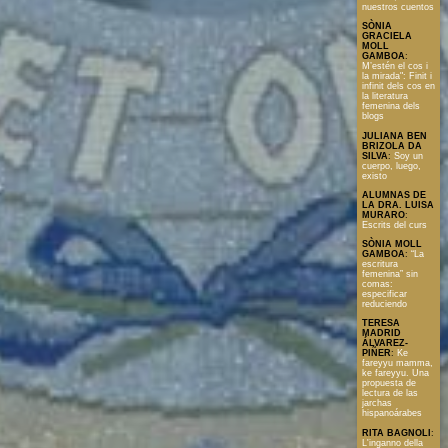
nuestros cuentos
SÒNIA
GRACIELA
MOLL
GAMBOA
:
M’estén el cos i
la mirada": Finit i
infinit dels cos en
la literatura
femenina dels
blogs
JULIANA BEN
BRIZOLA DA
SILVA
:
Soy un
cuerpo, luego,
existo
ALUMNAS DE
LA DRA. LUISA
MURARO
:
Escrits del curs
SÒNIA MOLL
GAMBOA
:
“La
escritura
femenina” sin
comas:
especificar
reduciendo
TERESA
MADRID
ÁLVAREZ-
PIÑER
:
Ke
fareyyu mamma,
ke fareyyu. Una
propuesta de
lectura de las
jarchas
hispanoárabes
RITA BAGNOLI
:
L'inganno della