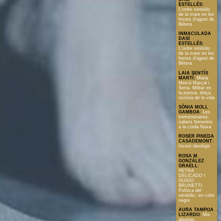
ESTELLÉS
:
L'ordre simbòlic
de la mare en les
festes d'agost de
Bétera
INMACULADA
DASÍ
ESTELLÉS
:
L'ordre simbòlic
de la mare en les
festes d'agost de
Bétera
LAIA SENTÍS
MARTÍ
:
Maria
Mercè Marçal i
Serra. Militar en
la poesia, dolça
victòria de la vida
SÒNIA MOLL
GAMBOA
:
Les
trementinaires:
sabers femenins
a la corda fluixa
ROSER PINEDA
CASADEMONT
:
Incest ideològic
ROSA M.
GONZÁLEZ
GRAELL
:
PETRA
DELICADO I
GUIDO
BRUNETTI
Política del
simbòlic; en color
negre
AURA TAMPOA
LIZARDO
:
Mis
abuelas,