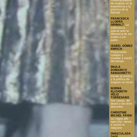
contemporáneos
de mujeres en la
experiencia y la
práctica de la
libertad
FRANCESCA
LLODRA
GRIMALT
:
La
indiferencia
judicial ante la
diferencia de ser
madre o ser
padre...
ISABEL GÓMEZ
ENRICH
:
Proyectando
cuerpos y
miradas a través
del tiempo
PAULA
DOMANICO
SANGUINETTI
:
Donde la mística
y la política de
mujeres se tocan
NORMA
ELIZABETH
VÉLIZ
TORRESANO
:
Del cuerpo, del
deseo y de otros
demonios
CHRISTINE
MICHEL FAYEK
:
La coppia allo
specchio: donne
e uomini in
relazione
INMACULADA
DASÍ