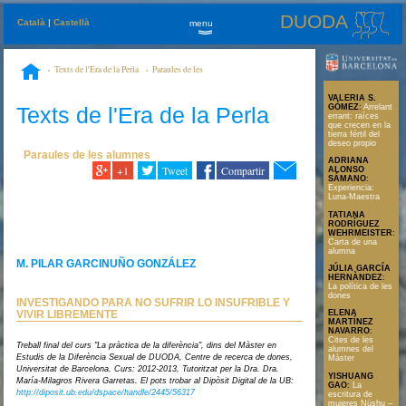
DUODA
Català
|
Castellà
menu
»
Texts de l'Era de la Perla
Paraules de les
alumnes
INVESTIGANDO PARA NO SUFRIR LO INSUFRIBLE Y VIVIR
VALERIA S.
LIBREMENTE
Texts de l'Era de la Perla
GÓMEZ
:
Arrelant
errant: raíces
que crecen en la
tierra fértil del
deseo propio
Paraules de les alumnes
ADRIANA
+1
Tweet
Compartir
ALONSO
SÁMANO
:
Experiencia:
Luna-Maestra
TATIANA
RODRÍGUEZ
WEHRMEISTER
:
Carta de una
alumna
M. PILAR GARCINUÑO GONZÁLEZ
JÚLIA GARCÍA
HERNÀNDEZ
:
La política de les
dones
INVESTIGANDO PARA NO SUFRIR LO INSUFRIBLE Y
VIVIR LIBREMENTE
ELENA
MARTÍNEZ
NAVARRO
:
Cites de les
Treball final del curs "La pràctica de la diferència", dins del Màster en
alumnes del
Estudis de la Diferència Sexual de DUODA, Centre de recerca de dones,
Màster
Universitat de Barcelona. Curs: 2012-2013, Tutoritzat per la Dra. Dra.
YISHUANG
María-Milagros Rivera Garretas. El pots trobar al Dipòsit Digital de la UB:
GAO
:
La
http://diposit.ub.edu/dspace/handle/2445/56317
escritura de
mujeres Nüshu –