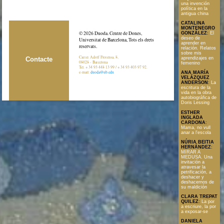
una invención
política en la
antigua china
CATALINA
MONTENEGRO
© 2026 Duoda. Centre de Dones,
GONZÁLEZ
:
El
deseo de
Universitat de Barcelona, Tots els drets
aprender en
reservats.
relación. Relatos
sobre mis
Carrer Adolf Florensa, 8,
Contacte
aprendizajes en
08028 - Barcelona
femenino
Tel. + 34 93 448 13 99 / + 34 93 403 97 92.
e-mail:
duoda@ub.edu
ANA MARÍA
VELÁZQUEZ
ANDERSON
:
La
escritura de la
vida en la obra
autobiográfica de
Doris Lessing
ESTHER
INGLADA
CARDONA
:
Mama, no vull
anar a l'escola
NÚRIA BEITIA
HERNÁNDEZ
:
MIRAR A
MEDUSA. Una
invitación a
atravesar la
petrificación, a
deshacer y
deshacernos de
su maldición
CLARA TREPAT
QUILEZ
:
La por
a escriure, la por
a exposar-se
DANIELA