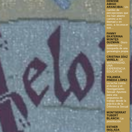
DENISSE
AMIGO
ARANCIBIA
:
Un
cambio de
percepciones que
me han abierto
camino a mi
libertad y en
esto, a reconocer
sus...
FANNY
EKATERINA
MONTES
GUZMÁN
:
Gozo
poderoso La
búsqueda de una
genealogía propia
CRISTINA DÍAZ
VARELA
:
LA
MATERNIDAD,
UNA
EXPERIENCIA
EDUCATIVA
YOLANDA
PINEDA LÓPEZ
:
La lucha contra
el Acoso y el
Hostigamiento
Sexual: Apuntes
para una
propuesta de
trabajo desde la
práctica de la
Diferencia Sexual
MONTSERRAT
TUBERT
BLANCH
:
La
prostitución
ESTHER
INGLADA