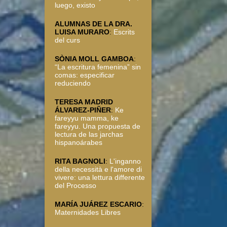
luego, existo
ALUMNAS DE LA DRA.
LUISA MURARO
:
Escrits
del curs
SÒNIA MOLL GAMBOA
:
“La escritura femenina” sin
comas: especificar
reduciendo
TERESA MADRID
ÁLVAREZ-PIÑER
:
Ke
fareyyu mamma, ke
fareyyu. Una propuesta de
lectura de las jarchas
hispanoárabes
RITA BAGNOLI
:
L'inganno
della necessità e l'amore di
vivere: una lettura differente
del Processo
MARÍA JUÁREZ ESCARIO
:
Maternidades Libres