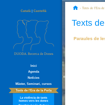
Texts de l'Era de 
Català
|
Castellà
relazione
Texts de 
Paraules de l
Inici
Agenda
Notícies
Màster, Seminari, cursos
Texts de l'Era de la Perla
La violència de tants
homes vers les dones