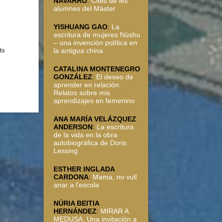
NAVARRO
:
Cites de les
alumnes del Màster
YISHUANG GAO
:
La
escritura de mujeres Nüshu
– una invención política en
ts
la antigua china
CATALINA MONTENEGRO
GONZÁLEZ
:
El deseo de
aprender en relación.
Relatos sobre mis
aprendizajes en femenino
ANA MARÍA VELÁZQUEZ
ANDERSON
:
La escritura
de la vida en la obra
autobiográfica de Doris
Lessing
ESTHER INGLADA
CARDONA
:
Mama, no vull
anar a l'escola
NÚRIA BEITIA
HERNÁNDEZ
:
MIRAR A
MEDUSA. Una invitación a