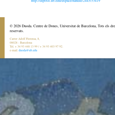
http://diposit.ub.edu/dspace/handle/2445/53419
© 2026 Duoda. Centre de Dones, Universitat de Barcelona, Tots els dre
reservats.
Carrer Adolf Florensa, 8,
08028 - Barcelona
Tel. + 34 93 448 13 99 / + 34 93 403 97 92.
e-mail:
duoda@ub.edu