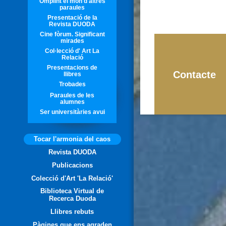
Omplint el món d'altres
paraules
Presentació de la
Revista DUODA
Cine fòrum. Significant
mirades
Col·lecció d' Art La
Relació
Presentacions de
Contacte
llibres
Trobades
Paraules de les
alumnes
Ser universitàries avui
Tocar l'armonia del caos
Revista DUODA
Publicacions
Colecció d'Art 'La Relació'
Biblioteca Virtual de
Recerca Duoda
Llibres rebuts
Pàgines que ens agraden