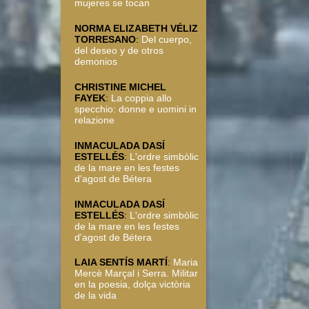
mujeres se tocan
NORMA ELIZABETH VÉLIZ
TORRESANO
:
Del cuerpo,
del deseo y de otros
demonios
CHRISTINE MICHEL
FAYEK
:
La coppia allo
specchio: donne e uomini in
relazione
INMACULADA DASÍ
ESTELLÉS
:
L'ordre simbòlic
de la mare en les festes
d'agost de Bétera
INMACULADA DASÍ
ESTELLÉS
:
L'ordre simbòlic
de la mare en les festes
d'agost de Bétera
LAIA SENTÍS MARTÍ
:
Maria
Mercè Marçal i Serra. Militar
en la poesia, dolça victòria
de la vida