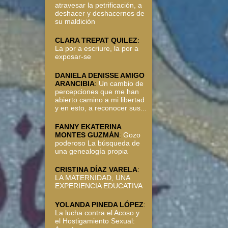
atravesar la petrificación, a
deshacer y deshacernos de
su maldición
CLARA TREPAT QUILEZ
:
La por a escriure, la por a
exposar-se
DANIELA DENISSE AMIGO
ARANCIBIA
:
Un cambio de
percepciones que me han
abierto camino a mi libertad
y en esto, a reconocer sus...
FANNY EKATERINA
MONTES GUZMÁN
:
Gozo
poderoso La búsqueda de
una genealogía propia
CRISTINA DÍAZ VARELA
:
LA MATERNIDAD, UNA
EXPERIENCIA EDUCATIVA
YOLANDA PINEDA LÓPEZ
:
La lucha contra el Acoso y
el Hostigamiento Sexual: