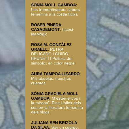
SÒNIA MOLL GAMBOA
:
Les trementinaires: sabers
femenins a la corda fluixa
ROSER PINEDA
CASADEMONT
:
Incest
ideològic
ROSA M. GONZÁLEZ
GRAELL
:
PETRA
DELICADO I GUIDO
BRUNETTI Política del
simbòlic; en color negre
AURA TAMPOA LIZARDO
:
Mis abuelas, nuestros
cuentos
SÒNIA GRACIELA MOLL
GAMBOA
:
M’estén el cos i
la mirada": Finit i infinit dels
cos en la literatura femenina
dels blogs
JULIANA BEN BRIZOLA
DA SILVA
:
Soy un cuerpo,