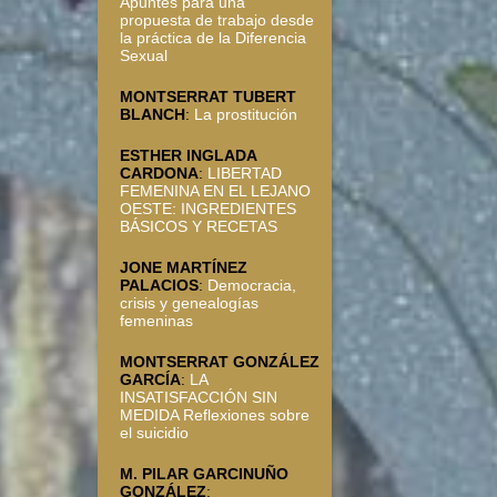
Apuntes para una
propuesta de trabajo desde
la práctica de la Diferencia
Sexual
MONTSERRAT TUBERT
BLANCH
:
La prostitución
ESTHER INGLADA
CARDONA
:
LIBERTAD
FEMENINA EN EL LEJANO
OESTE: INGREDIENTES
BÁSICOS Y RECETAS
JONE MARTÍNEZ
PALACIOS
:
Democracia,
crisis y genealogías
femeninas
MONTSERRAT GONZÁLEZ
GARCÍA
:
LA
INSATISFACCIÓN SIN
MEDIDA Reflexiones sobre
el suicidio
M. PILAR GARCINUÑO
GONZÁLEZ
: