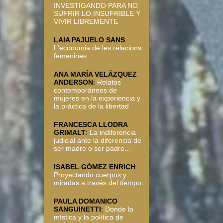
INVESTIGANDO PARA NO
SUFRIR LO INSUFRIBLE Y
VIVIR LIBREMENTE
LAIA PAJUELO SANS
:
L'economia de les relacions
femenines
ANA MARÍA VELÁZQUEZ
ANDERSON
:
Relatos
contemporáneos de
mujeres en la experiencia y
la práctica de la libertad
FRANCESCA LLODRA
GRIMALT
:
La indiferencia
judicial ante la diferencia de
ser madre o ser padre...
ISABEL GÓMEZ ENRICH
:
Proyectando cuerpos y
miradas a través del tiempo
PAULA DOMANICO
SANGUINETTI
:
Donde la
mística y la política de