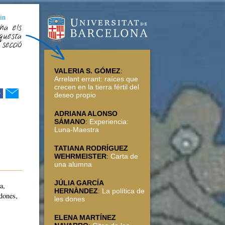
in
ha els
questa
secció
VALERIA S. GÓMEZ
:
Arrelant errant: raíces que
crecen en la tierra fértil del
r
deseo propio
ADRIANA ALONSO
SÁMANO
:
Experiencia:
Luna-Maestra
TATIANA RODRÍGUEZ
WEHRMEISTER
:
Carta de
una alumna
JÚLIA GARCÍA
a,
HERNÀNDEZ
:
La política de
dones,
les dones
ELENA MARTÍNEZ