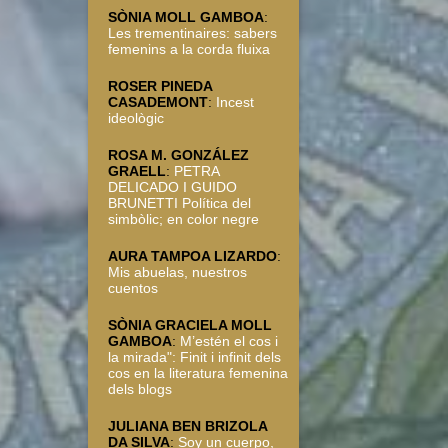
SÒNIA MOLL GAMBOA
:
Les trementinaires: sabers
femenins a la corda fluixa
ROSER PINEDA
CASADEMONT
:
Incest
ideològic
ROSA M. GONZÁLEZ
GRAELL
:
PETRA
DELICADO I GUIDO
BRUNETTI Política del
simbòlic; en color negre
AURA TAMPOA LIZARDO
:
Mis abuelas, nuestros
cuentos
SÒNIA GRACIELA MOLL
GAMBOA
:
M’estén el cos i
la mirada": Finit i infinit dels
cos en la literatura femenina
dels blogs
JULIANA BEN BRIZOLA
DA SILVA
:
Soy un cuerpo,