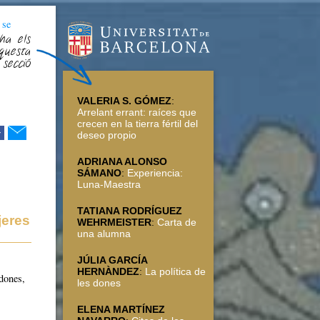
 se
ha els
questa
secció
VALERIA S. GÓMEZ
:
Arrelant errant: raíces que
crecen en la tierra fértil del
r
deseo propio
ADRIANA ALONSO
SÁMANO
:
Experiencia:
Luna-Maestra
TATIANA RODRÍGUEZ
jeres
WEHRMEISTER
:
Carta de
una alumna
JÚLIA GARCÍA
,
HERNÀNDEZ
:
La política de
dones,
les dones
ELENA MARTÍNEZ