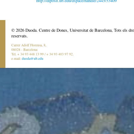
http://diposit.ub.edu/dspace/handle/2445/53409
© 2026 Duoda. Centre de Dones, Universitat de Barcelona, Tots els dre
reservats.
Carrer Adolf Florensa, 8,
08028 - Barcelona
Tel. + 34 93 448 13 99 / + 34 93 403 97 92.
e-mail:
duoda@ub.edu