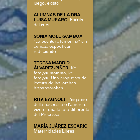
luego, existo
ALUMNAS DE LA DRA.
LUISA MURARO
:
Escrits
del curs
SÒNIA MOLL GAMBOA
:
“La escritura femenina” sin
comas: especificar
reduciendo
TERESA MADRID
ÁLVAREZ-PIÑER
:
Ke
fareyyu mamma, ke
fareyyu. Una propuesta de
lectura de las jarchas
hispanoárabes
RITA BAGNOLI
:
L'inganno
della necessità e l'amore di
vivere: una lettura differente
del Processo
MARÍA JUÁREZ ESCARIO
:
Maternidades Libres