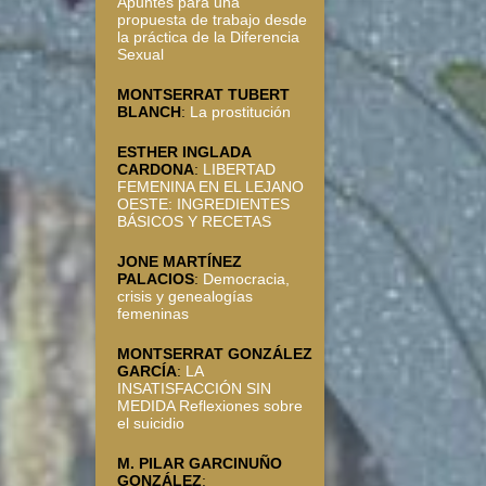
Apuntes para una
propuesta de trabajo desde
la práctica de la Diferencia
Sexual
MONTSERRAT TUBERT
BLANCH
:
La prostitución
ESTHER INGLADA
CARDONA
:
LIBERTAD
FEMENINA EN EL LEJANO
OESTE: INGREDIENTES
BÁSICOS Y RECETAS
JONE MARTÍNEZ
PALACIOS
:
Democracia,
crisis y genealogías
femeninas
MONTSERRAT GONZÁLEZ
GARCÍA
:
LA
INSATISFACCIÓN SIN
MEDIDA Reflexiones sobre
el suicidio
M. PILAR GARCINUÑO
GONZÁLEZ
: