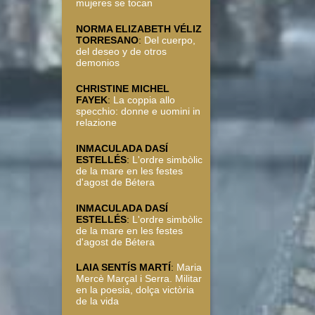
mujeres se tocan
NORMA ELIZABETH VÉLIZ
TORRESANO
:
Del cuerpo,
del deseo y de otros
demonios
CHRISTINE MICHEL
FAYEK
:
La coppia allo
specchio: donne e uomini in
relazione
INMACULADA DASÍ
ESTELLÉS
:
L'ordre simbòlic
de la mare en les festes
d'agost de Bétera
INMACULADA DASÍ
ESTELLÉS
:
L'ordre simbòlic
de la mare en les festes
d'agost de Bétera
LAIA SENTÍS MARTÍ
:
Maria
Mercè Marçal i Serra. Militar
en la poesia, dolça victòria
de la vida