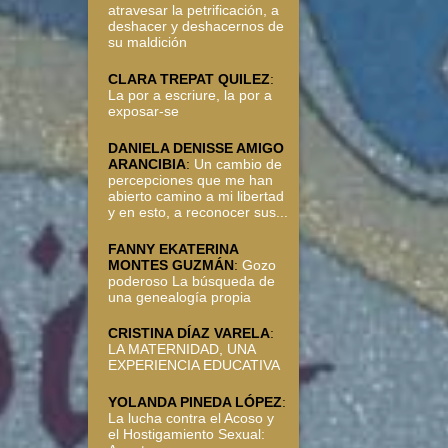
atravesar la petrificación, a
deshacer y deshacernos de
su maldición
CLARA TREPAT QUILEZ
:
La por a escriure, la por a
exposar-se
DANIELA DENISSE AMIGO
ARANCIBIA
:
Un cambio de
percepciones que me han
abierto camino a mi libertad
y en esto, a reconocer sus...
FANNY EKATERINA
MONTES GUZMÁN
:
Gozo
poderoso La búsqueda de
una genealogía propia
CRISTINA DÍAZ VARELA
:
LA MATERNIDAD, UNA
EXPERIENCIA EDUCATIVA
YOLANDA PINEDA LÓPEZ
:
La lucha contra el Acoso y
el Hostigamiento Sexual: