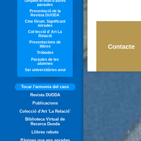
Omplint el món d'altres
paraules
Presentació de la
Revista DUODA
Cine fòrum. Significant
mirades
Col·lecció d' Art La
Relació
Presentacions de
Contacte
llibres
Trobades
Paraules de les
alumnes
Ser universitàries avui
Tocar l'armonia del caos
Revista DUODA
Publicacions
Colecció d'Art 'La Relació'
Biblioteca Virtual de
Recerca Duoda
Llibres rebuts
Pàgines que ens agraden