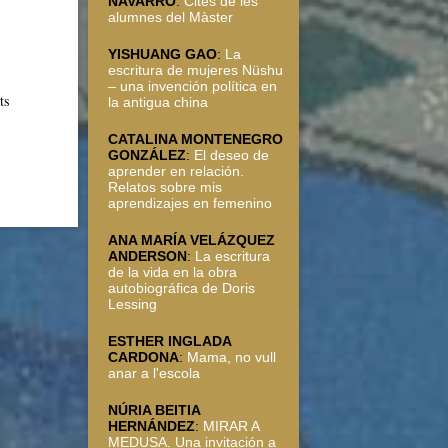
NAVARRO
:
Cites de les
alumnes del Màster
YISHUANG GAO
:
La
escritura de mujeres Nüshu
– una invención política en
ts
la antigua china
CATALINA MONTENEGRO
GONZÁLEZ
:
El deseo de
aprender en relación.
Relatos sobre mis
aprendizajes en femenino
ANA MARÍA VELÁZQUEZ
ANDERSON
:
La escritura
de la vida en la obra
autobiográfica de Doris
Lessing
ESTHER INGLADA
CARDONA
:
Mama, no vull
anar a l'escola
NÚRIA BEITIA
HERNÁNDEZ
:
MIRAR A
MEDUSA. Una invitación a