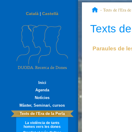
Texts de l'Era de 
Català
|
Castellà
tocan
Texts de 
Paraules de l
Inici
Agenda
Notícies
Màster, Seminari, cursos
Texts de l'Era de la Perla
La violència de tants
homes vers les dones