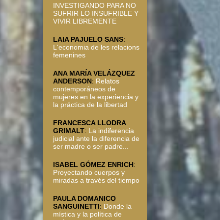
INVESTIGANDO PARA NO
SUFRIR LO INSUFRIBLE Y
VIVIR LIBREMENTE
LAIA PAJUELO SANS
:
L'economia de les relacions
femenines
ANA MARÍA VELÁZQUEZ
ANDERSON
:
Relatos
contemporáneos de
mujeres en la experiencia y
la práctica de la libertad
FRANCESCA LLODRA
GRIMALT
:
La indiferencia
judicial ante la diferencia de
ser madre o ser padre...
ISABEL GÓMEZ ENRICH
:
Proyectando cuerpos y
miradas a través del tiempo
PAULA DOMANICO
SANGUINETTI
:
Donde la
mística y la política de