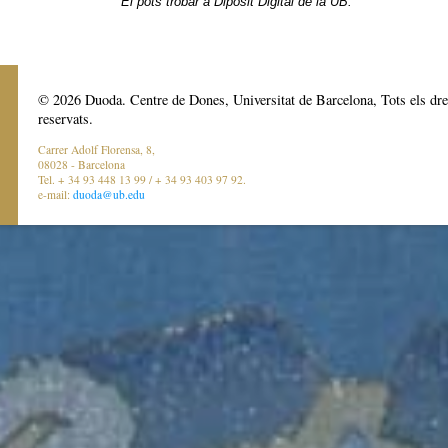
El pots trobar a Dipòsit Digital de la UB:
© 2026 Duoda. Centre de Dones, Universitat de Barcelona, Tots els dre
reservats.
Carrer Adolf Florensa, 8,
08028 - Barcelona
Tel. + 34 93 448 13 99 / + 34 93 403 97 92.
e-mail:
duoda@ub.edu