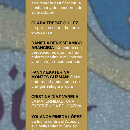
atravesar la petrificación, a
deshacer y deshacernos de
su maldición
CLARA TREPAT QUILEZ
:
La por a escriure, la por a
exposar-se
DANIELA DENISSE AMIGO
ARANCIBIA
:
Un cambio de
percepciones que me han
abierto camino a mi libertad
y en esto, a reconocer sus...
FANNY EKATERINA
MONTES GUZMÁN
:
Gozo
poderoso La búsqueda de
una genealogía propia
CRISTINA DÍAZ VARELA
:
LA MATERNIDAD, UNA
EXPERIENCIA EDUCATIVA
YOLANDA PINEDA LÓPEZ
:
La lucha contra el Acoso y
el Hostigamiento Sexual: