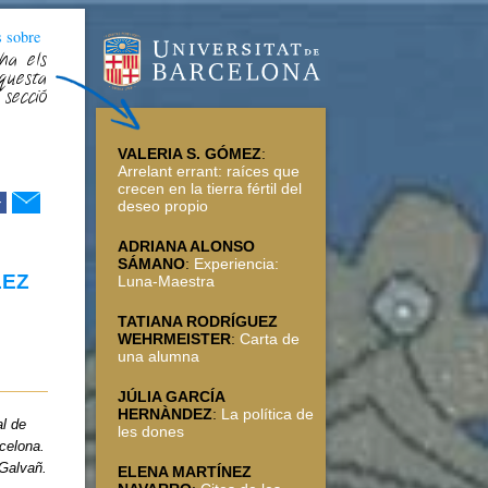
s sobre
ha els
questa
secció
VALERIA S. GÓMEZ
:
Arrelant errant: raíces que
crecen en la tierra fértil del
r
deseo propio
ADRIANA ALONSO
SÁMANO
:
Experiencia:
LEZ
Luna-Maestra
TATIANA RODRÍGUEZ
WEHRMEISTER
:
Carta de
una alumna
JÚLIA GARCÍA
HERNÀNDEZ
:
La política de
al de
les dones
celona.
 Galvañ.
ELENA MARTÍNEZ