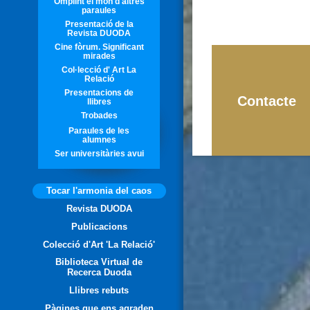
Omplint el món d'altres
paraules
Presentació de la
Revista DUODA
Cine fòrum. Significant
mirades
Col·lecció d' Art La
Relació
Presentacions de
Contacte
llibres
Trobades
Paraules de les
alumnes
Ser universitàries avui
Tocar l'armonia del caos
Revista DUODA
Publicacions
Colecció d'Art 'La Relació'
Biblioteca Virtual de
Recerca Duoda
Llibres rebuts
Pàgines que ens agraden