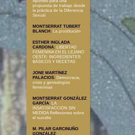
Apuntes para una
propuesta de trabajo desde
la práctica de la Diferencia
Sexual
MONTSERRAT TUBERT
BLANCH
:
La prostitución
ESTHER INGLADA
CARDONA
:
LIBERTAD
FEMENINA EN EL LEJANO
OESTE: INGREDIENTES
BÁSICOS Y RECETAS
JONE MARTÍNEZ
PALACIOS
:
Democracia,
crisis y genealogías
femeninas
MONTSERRAT GONZÁLEZ
GARCÍA
:
LA
INSATISFACCIÓN SIN
MEDIDA Reflexiones sobre
el suicidio
M. PILAR GARCINUÑO
GONZÁLEZ
: