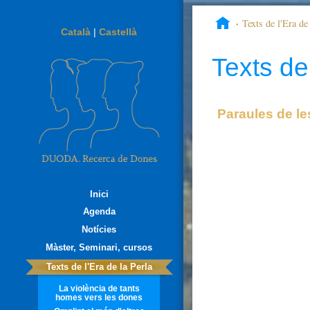
Texts de l'Era de 
Català
|
Castellà
mis aprendizajes en fem
Texts de 
Paraules de l
Inici
Agenda
Notícies
Màster, Seminari, cursos
Texts de l'Era de la Perla
La violència de tants
homes vers les dones