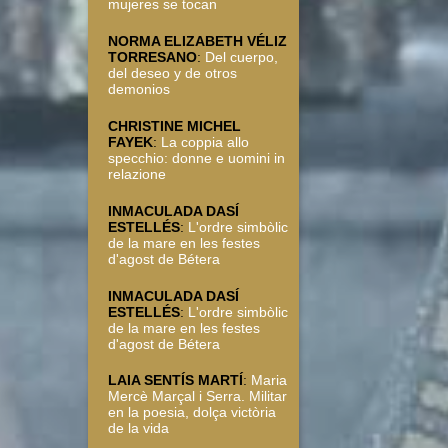
mujeres se tocan
NORMA ELIZABETH VÉLIZ
TORRESANO
:
Del cuerpo,
del deseo y de otros
demonios
CHRISTINE MICHEL
FAYEK
:
La coppia allo
specchio: donne e uomini in
relazione
INMACULADA DASÍ
ESTELLÉS
:
L'ordre simbòlic
de la mare en les festes
d'agost de Bétera
INMACULADA DASÍ
ESTELLÉS
:
L'ordre simbòlic
de la mare en les festes
d'agost de Bétera
LAIA SENTÍS MARTÍ
:
Maria
Mercè Marçal i Serra. Militar
en la poesia, dolça victòria
de la vida