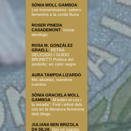
SÒNIA MOLL GAMBOA
:
Les trementinaires: sabers
femenins a la corda fluixa
ROSER PINEDA
CASADEMONT
:
Incest
ideològic
ROSA M. GONZÁLEZ
GRAELL
:
PETRA
DELICADO I GUIDO
BRUNETTI Política del
simbòlic; en color negre
AURA TAMPOA LIZARDO
:
Mis abuelas, nuestros
cuentos
SÒNIA GRACIELA MOLL
GAMBOA
:
M’estén el cos i
la mirada": Finit i infinit dels
cos en la literatura femenina
dels blogs
JULIANA BEN BRIZOLA
DA SILVA
:
Soy un cuerpo,