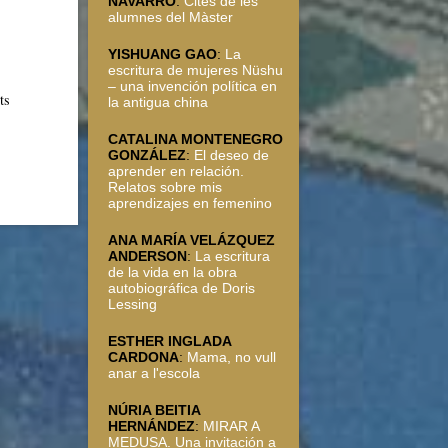
NAVARRO
:
Cites de les
alumnes del Màster
YISHUANG GAO
:
La
escritura de mujeres Nüshu
– una invención política en
ts
la antigua china
CATALINA MONTENEGRO
GONZÁLEZ
:
El deseo de
aprender en relación.
Relatos sobre mis
aprendizajes en femenino
ANA MARÍA VELÁZQUEZ
ANDERSON
:
La escritura
de la vida en la obra
autobiográfica de Doris
Lessing
ESTHER INGLADA
CARDONA
:
Mama, no vull
anar a l'escola
NÚRIA BEITIA
HERNÁNDEZ
:
MIRAR A
MEDUSA. Una invitación a