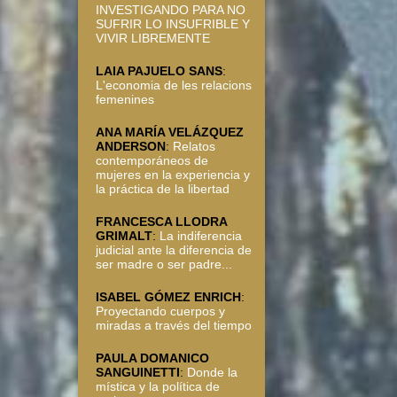
INVESTIGANDO PARA NO
SUFRIR LO INSUFRIBLE Y
VIVIR LIBREMENTE
LAIA PAJUELO SANS
:
L'economia de les relacions
femenines
ANA MARÍA VELÁZQUEZ
ANDERSON
:
Relatos
contemporáneos de
mujeres en la experiencia y
la práctica de la libertad
FRANCESCA LLODRA
GRIMALT
:
La indiferencia
judicial ante la diferencia de
ser madre o ser padre...
ISABEL GÓMEZ ENRICH
:
Proyectando cuerpos y
miradas a través del tiempo
PAULA DOMANICO
SANGUINETTI
:
Donde la
mística y la política de