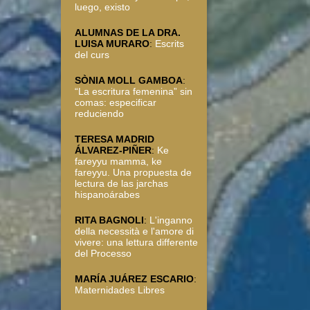
luego, existo
ALUMNAS DE LA DRA.
LUISA MURARO
:
Escrits
del curs
SÒNIA MOLL GAMBOA
:
“La escritura femenina” sin
comas: especificar
reduciendo
TERESA MADRID
ÁLVAREZ-PIÑER
:
Ke
fareyyu mamma, ke
fareyyu. Una propuesta de
lectura de las jarchas
hispanoárabes
RITA BAGNOLI
:
L'inganno
della necessità e l'amore di
vivere: una lettura differente
del Processo
MARÍA JUÁREZ ESCARIO
:
Maternidades Libres