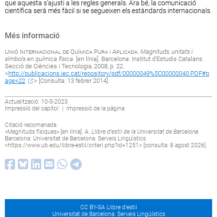
que aquesta s’ajusti a les regles generals. Ara bé, la comunicació
científica serà més fàcil si se segueixen els estàndards internacionals.
Més informació
Unió Internacional de Química Pura i Aplicada
.
Magnituds, unitats i
símbols en química física.
[en línia]. Barcelona: Institut d’Estudis Catalans.
Secció de Ciències i Tecnologia, 2008, p. 22.
<
http://publicacions.iec.cat/repository/pdf/00000049%5C00000040.PDF#p
age=22
> [Consulta: 13 febrer 2014].
Actualització: 10-5-2023
Impressió del capítol
|
Impressió de la pàgina
Citació recomanada:
«Magnituds físiques» [en línia]. A:
Llibre d’estil de la Universitat de Barcelona.
Barcelona: Universitat de Barcelona. Serveis Lingüístics.
<
https://www.ub.edu/llibre-estil/criteri.php?id=1251
> [consulta: 8 agost 2026].
CC BY-SA Llibre d’estil
Universitat de Barcelona. Serveis Lingüístics