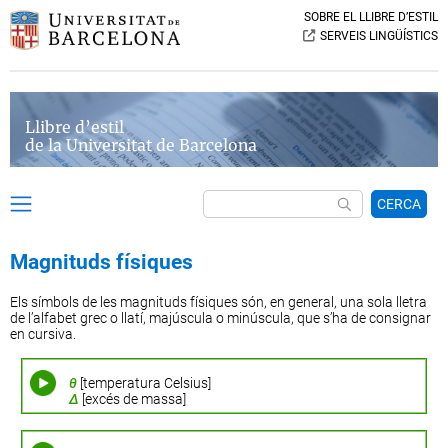
SOBRE EL LLIBRE D’ESTIL
SERVEIS LINGÜÍSTICS
Llibre d’estil
de la Universitat de Barcelona
CERCA
Magnituds físiques
Els símbols de les magnituds físiques són, en general, una sola lletra
de l’alfabet grec o llatí, majúscula o minúscula, que s’ha de consignar
en cursiva.
θ
[temperatura Celsius]
Δ
[excés de massa]