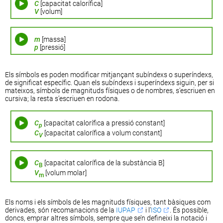
C
[capacitat calorífica]
V
[volum]
m
[massa]
p
[pressió]
Els símbols es poden modificar mitjançant subíndexs o superíndexs,
de significat específic. Quan els subíndexs i superíndexs siguin, per si
mateixos, símbols de magnituds físiques o de nombres, s’escriuen en
cursiva; la resta s’escriuen en rodona.
C
[capacitat calorífica a pressió constant]
p
C
[capacitat calorífica a volum constant]
V
C
[capacitat calorífica de la substància B]
B
V
[volum molar]
m
Els noms i els símbols de les magnituds físiques, tant bàsiques com
derivades, són recomanacions de la
IUPAP
i l’
ISO
. És possible,
doncs, emprar altres símbols, sempre que se’n defineixi la notació i