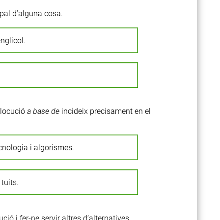
pal d’alguna cosa.
englicol.
a locució
a base de
incideix precisament en el
cnologia i algorismes.
tuits.
 i fer-ne servir altres d’alternatives.