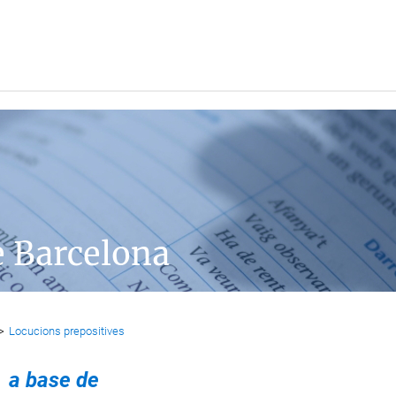
e Barcelona
>
Locucions prepositives
a base de