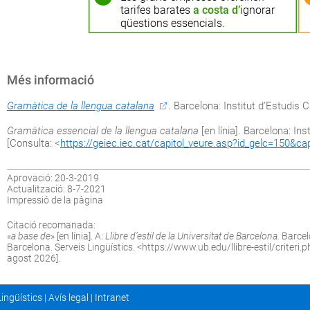
tarifes barates
a costa d’
ignorar
qüestions essencials.
Més informació
Gramàtica de la llengua catalana
. Barcelona: Institut d’Estudis 
Gramàtica essencial de la llengua catalana
[en línia]. Barcelona: Ins
[Consulta: <
https://geiec.iec.cat/capitol_veure.asp?id_gelc=150&ca
Aprovació: 20-3-2019
Actualització: 8-7-2021
Impressió de la pàgina
Citació recomanada:
«
a base de
» [en línia]. A:
Llibre d’estil de la Universitat de Barcelona.
Barcelo
Barcelona. Serveis Lingüístics. <
https://www.ub.edu/llibre-estil/criteri
agost 2026].
Lingüístics
|
Avís legal
|
Intranet