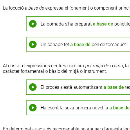
La locució
a base de
expressa el fonament o component princi
La pomada s’ha preparat
a base de
polietil
Un canapè fet
a base de
pell de tomàquet.
Al costat d’expressions neutres com ara
per mitjà de
o
amb
, l
caràcter fonamental o bàsic del mitjà o instrument.
El procés s’està automatitzant
a base de
te
Ha escrit la seva primera novel·la
a base de
En determinats usos, és recomanable no abusar d’aquesta locució