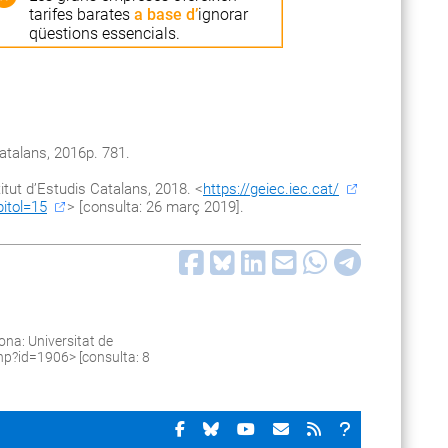
tarifes barates
a base d’
ignorar
qüestions essencials.
Catalans, 2016p. 781.
titut d’Estudis Catalans, 2018. <
https://geiec.iec.cat/
pitol=15
> [consulta: 26 març 2019].
na: Universitat de
.php?id=1906
> [consulta: 8