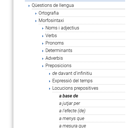
Qüestions de llengua
Ortografia
Morfosintaxi
Noms i adjectius
Verbs
Pronoms
Determinants
Adverbis
Preposicions
de
davant d’infinitiu
Expressió del temps
Locucions prepositives
a base de
a jutjar per
a l’efecte (de)
a menys que
a mesura que