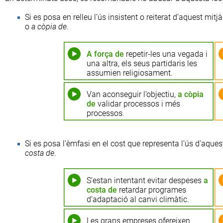
Si es posa en relleu l’ús insistent o reiterat d’aquest mi
o
a còpia de
.
A força de
repetir-les una vegada i
una altra, els seus partidaris les
assumien religiosament.
Van aconseguir l’objectiu,
a còpia
de
validar processos i més
processos.
Si es posa l’èmfasi en el cost que representa l’ús d’aque
costa de
.
S’estan intentant evitar despeses
a
costa de
retardar programes
d’adaptació al canvi climàtic.
Les grans empreses ofereixen