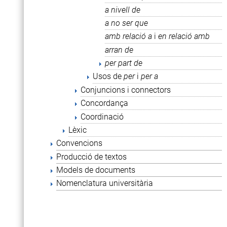
a nivell de
a no ser que
amb relació a
i
en relació amb
arran de
per part de
Usos de
per
i
per a
Conjuncions i connectors
Concordança
Coordinació
Lèxic
Convencions
Producció de textos
Models de documents
Nomenclatura universitària