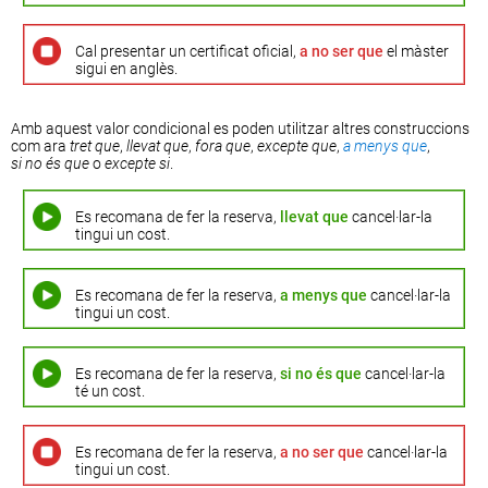
Cal presentar un certificat oficial,
a no ser que
el màster
sigui en anglès.
Amb aquest valor condicional es poden utilitzar altres construccions
com ara
tret que
,
llevat que
,
fora que
,
excepte que
,
a menys que
,
si no és que
o
excepte si
.
Es recomana de fer la reserva,
llevat que
cancel·lar-la
tingui un cost.
Es recomana de fer la reserva,
a menys que
cancel·lar-la
tingui un cost.
Es recomana de fer la reserva,
si no és que
cancel·lar-la
té un cost.
Es recomana de fer la reserva,
a no ser que
cancel·lar-la
tingui un cost.