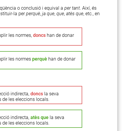
üència o conclusió i equival a
per tant
. Així, és
stituir-la per
perquè
,
ja que
,
que
,
atès que
, etc., en
plir les normes,
doncs
han de donar
plir les normes
perquè
han de donar
cció indirecta,
doncs
la seva
s de les eleccions locals.
cció indirecta,
atès que
la seva
s de les eleccions locals.