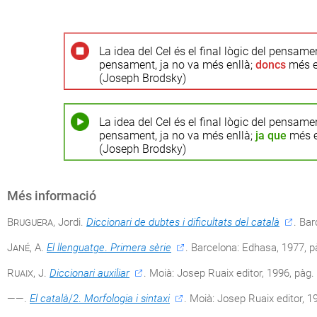
La idea del Cel és el final lògic del pensame
pensament, ja no va més enllà;
doncs
més en
(Joseph Brodsky)
La idea del Cel és el final lògic del pensame
pensament, ja no va més enllà;
ja que
més en
(Joseph Brodsky)
Més informació
Bruguera
, Jordi.
Diccionari de dubtes i dificultats del català
. Bar
Jané
, A.
El llenguatge
.
Primera sèrie
. Barcelona: Edhasa, 1977, p
Ruaix, J
.
Diccionari auxiliar
. Moià: Josep Ruaix editor, 1996, pàg.
——.
El català
/
2
.
Morfologia i sintaxi
. Moià: Josep Ruaix editor, 1