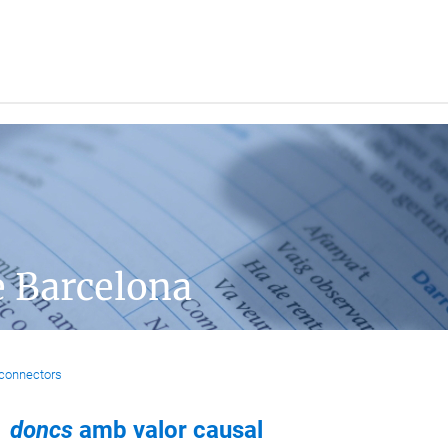
e Barcelona
 connectors
doncs
amb valor causal