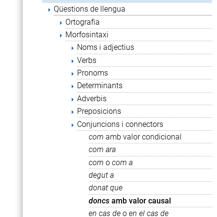
Qüestions de llengua
Ortografia
Morfosintaxi
Noms i adjectius
Verbs
Pronoms
Determinants
Adverbis
Preposicions
Conjuncions i connectors
com
amb valor condicional
com ara
com
o
com a
degut a
donat que
doncs
amb valor causal
en cas de
o
en el cas de