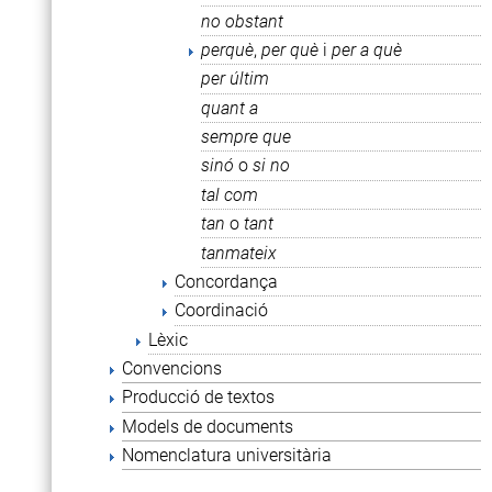
no obstant
perquè
,
per què
i
per a què
per últim
quant a
sempre que
sinó
o
si no
tal com
tan
o
tant
tanmateix
Concordança
Coordinació
Lèxic
Convencions
Producció de textos
Models de documents
Nomenclatura universitària