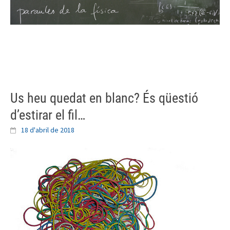
Skip
to
content
Us heu quedat en blanc? És qüestió
d’estirar el fil…
18 d'abril de 2018