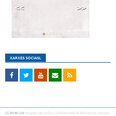
<<
>>
XARXES SOCIASL
CC BY-NC-SA
Paraules de la física | Universitat de Barcelona. Serveis