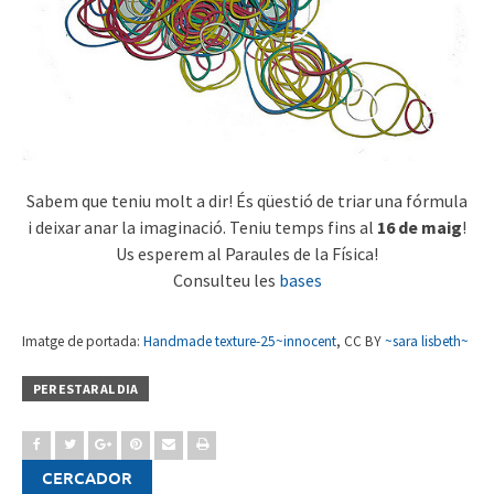
Sabem que teniu molt a dir! És qüestió de triar una fórmula
i deixar anar la imaginació. Teniu temps fins al
16 de maig
!
Us esperem al Paraules de la Física!
Consulteu les
bases
Imatge de portada:
Handmade texture-25~innocent
, CC BY
~sara lisbeth~
PER ESTAR AL DIA
CERCADOR