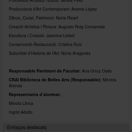
Produccions d’Art Contemporani: Aramis López
Directori
Dibuix, Ciutat, Patrimoni: Núria Ricart
Creació Artística i Pintura: Augusto Roig Comamala
Escultura i Creació: Jasmina Llobet
Español
Conservació-Restauració: Cristina Ruiz
Subunitat d’Història de l’Art: Núria Aragonès
English
Responsable Patrimoni de Facultat
: Ana Urroz Osés
CRAI Biblioteca de Belles Arts (Responsable):
Mònica
Arenas
Representants d’alumnat:
Minola Llinca
Ingrid Adolfo
Enllaços destacats