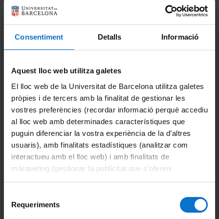
CRAI Biblioteca
Difusió d'activitats
Consentiment
Detalls
Informació
La Facultat
Coneix la facultat
Aquest lloc web utilitza galetes
El lloc web de la Universitat de Barcelona utilitza galetes
Organització i estructura
pròpies i de tercers amb la finalitat de gestionar les
vostres preferències (recordar informació perquè accediu
Òrgans de govern
al lloc web amb determinades característiques que
puguin diferenciar la vostra experiència de la d’altres
Comissions
usuaris), amb finalitats estadístiques (analitzar com
interactueu amb el lloc web) i amb finalitats de
Comissió Acadèmica
màrqueting (gestionar la publicitat que s’ofereix
adequant-la en funció dels vostres hàbits de navegació).
Comissió de Professorat
Per obtenir més informació sobre les galetes podeu
Selecció
Comissió Econòmica i d'Espais
consultar la
Política de galetes del lloc web de la
Requeriments
de
Universitat de Barcelona
.
consentiment