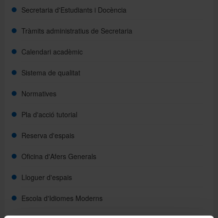
Secretaria d'Estudiants i Docència
Tràmits administratius de Secretaria
Calendari acadèmic
Sistema de qualitat
Normatives
Pla d'acció tutorial
Reserva d'espais
Oficina d'Afers Generals
Lloguer d'espais
Escola d'Idiomes Moderns