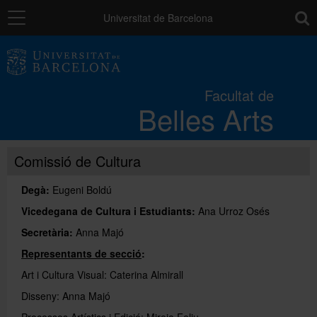
Navegació
toolb
Universitat de Barcelona
La Facultat
Facultat de
Belles Arts
Estudis
Comissió de Cultura
Recerca
Degà:
Eugeni Boldú
Internacional
Vicedegana de Cultura i Estudiants:
Ana Urroz Osés
Secretària:
Anna Majó
Representants de secció
:
Serveis
Art i Cultura Visual: Caterina Almirall
Disseny: Anna Majó
Sistema de qualitat
Processos Artístics i Edició: Mireia Feliu