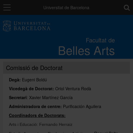
Navegació
toolb
Universitat de Barcelona
La Facultat
Facultat de
Belles Arts
Estudis
Comissió de Doctorat
Recerca
Degà:
Eugeni Boldú
Internacional
Vicedegà de Doctorat:
Oriol Ventura Rodà
Secretari
: Xavier Martínez García
Administradora de centre:
Purificación Aguilera
Serveis
Coordinadors de Doctorats:
Arts i Educació: Fernando Herraiz
Sistema de qualitat