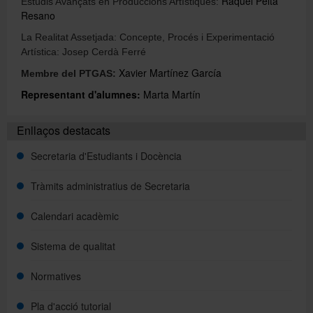
Raquel Pelta
Estudis Avançats en Produccions Artístiques:
Resano
La Realitat Assetjada: Concepte, Procés i Experimentació
Directori
Artística: Josep Cerdà Ferré
Xavier Martínez García
Membre del PTGAS:
Español
Representant d'alumnes:
Marta Martín
Enllaços destacats
English
Secretaria d'Estudiants i Docència
Tràmits administratius de Secretaria
Calendari acadèmic
Sistema de qualitat
Normatives
Pla d'acció tutorial