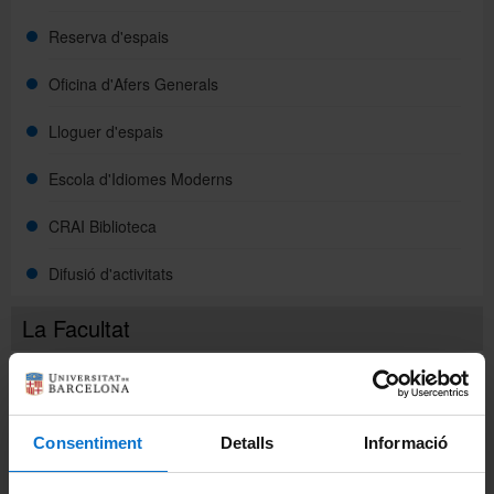
Reserva d'espais
Oficina d'Afers Generals
Lloguer d'espais
Escola d'Idiomes Moderns
CRAI Biblioteca
Difusió d'activitats
La Facultat
Coneix la facultat
Organització i estructura
Consentiment
Detalls
Informació
Òrgans de govern