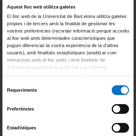
Aquest lloc web utilitza galetes
Comissions
El lloc web de la Universitat de Barcelona utilitza galetes
Comissió Acadèmica
pròpies i de tercers amb la finalitat de gestionar les
vostres preferències (recordar informació perquè accediu
Comissió de Professorat
al lloc web amb determinades característiques que
puguin diferenciar la vostra experiència de la d’altres
Comissió Econòmica i d'Espais
usuaris), amb finalitats estadístiques (analitzar com
interactueu amb el lloc web) i amb finalitats de
Comissió de Doctorat
màrqueting (gestionar la publicitat que s’ofereix
adequant-la en funció dels vostres hàbits de navegació).
Comissió de Recerca
Per obtenir més informació sobre les galetes podeu
Selecció
consultar la
Política de galetes del lloc web de la
Requeriments
de
Comissió de Formació Permanent
Universitat de Barcelona
.
consentiment
Comissió de Tecnologies
Preferències
Comissió de Seguretat, Salut, Medi Ambient i
Estadístiques
Accessibilitat